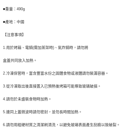
■重量：490g
■產地：中國
【注意事項】
1.用於烤箱、電鍋(需加蒸架時)、氣炸鍋時，請勿將
盒蓋共同放入加熱。
2.冷凍保管時，富含豐富水份之固體食物或液體請勿裝滿容器。
3.從冷凍取出後直接置入已預熱後烤箱可能導致玻璃破損。
4.請勿於未盛裝食物時加熱。
5.連同上蓋微波時請勿密封，並勿長時間加熱。
6.請勿用粗硬材質之清潔刷清洗，以避免玻璃表面產生刮痕以致破裂。