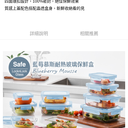
四面環扣設計，100%密封，絕佳保鮮效果
門市取貨-自備購物袋
1.本服務係由「台灣大哥大股份有限公司」（以下簡稱本公司）所提供，讓
質感上蓋配色搭配晶透盒身，新鮮收納看的見
用戶於交易時，得透過本服務購買商品或服務，並由商店將買賣／分期付款
每筆NT$80，滿NT$500(含以上)免運費
買賣價金債權讓與本公司後，依約使用本公司帳單繳交帳款。
2.基於同意付款使用「大哥付你分期」之契約關係目的，商店將以您的個人
資料（包含姓名、電話或地址）提供予台灣大哥大進項蒐集、處理及利用，
由本公司與您本人進行分期帳單所需資料之確認、核對及更正。
詳細說明
相關推薦
3.完整用戶服務條款，請詳閱以下連結：
https://oppay.tw/userRule