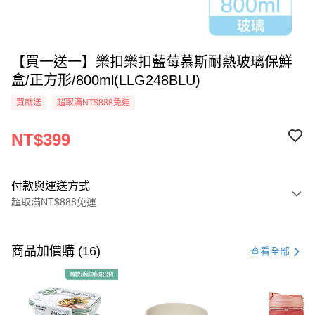
【買一送一】樂扣樂扣藍莓慕斯耐熱玻璃保鮮
盒/正方形/800ml(LLG248BLU)
買就送
超取滿NT$888免運
NT$399
付款與運送方式
超取滿NT$888免運
付款方式
信用卡一次付款
商品加價購 (16)
查看全部
LINE Pay
Apple Pay