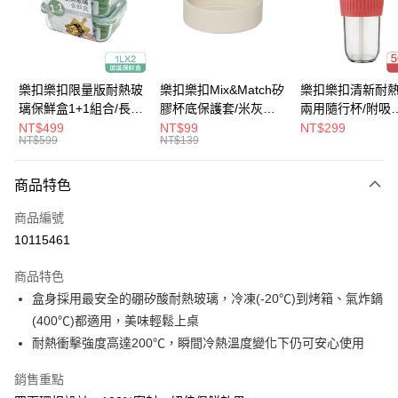
街口支付
悠遊付
Google Pay
樂扣樂扣限量版耐熱玻
樂扣樂扣Mix&Match矽
樂扣樂扣清新耐
璃保鮮盒1+1組合/長方
膠杯底保護套/米灰
兩用隨行杯/附吸
大哥付你分期
形/1L(LLG445KKSP2-
(BOTTOM-
管/500ml/粉
NT$499
NT$99
NT$299
相關說明
NT$599
NT$139
01)
LHC4343BEG)
(LLG699DPIK)
【大哥付你分期使用說明】
ATM付款
1.本服務由台灣大哥大提供，台灣大哥大用戶可立即使用無須另外申請。
商品特色
2.付款方式選擇「大哥付你分期」，訂單成立後會自動跳轉到大哥付的交易
流程，驗證手機門號後，選擇欲分期的期數、繳款截止日，確認付款後即完
運送方式
商品編號
成交易。
3.實際核准額度、可分期數及費用金額請依後續交易確認頁面所載為準。
10115461
付款後全家取貨
4.訂單成立30分鐘內，如未前往確認交易或遇審核未通過，訂單將自動取
每筆NT$80，滿NT$888(含以上)免運費
消。如遇「轉專審核」未通過狀況，表示未達大哥付你分期系統評分，恕無
商品特色
法說明評估內容。
盒身採用最安全的硼矽酸耐熱玻璃，冷凍(-20℃)到烤箱、氣炸鍋
付款後7-11取貨
【繳款方式說明】
1.分期款項不併入電信帳單，「大哥付你分期」於每月結算日後寄送繳費提
(400℃)都適用，美味輕鬆上桌
每筆NT$80，滿NT$888(含以上)免運費
醒簡訊。
耐熱衝擊強度高達200℃，瞬間冷熱溫度變化下仍可安心使用
2.透過簡訊連結打開帳單後，可選擇「超商條碼／台灣大直營門市／銀行轉
宅配
帳／街口支付／iPASS MONEY」等通路繳費。
銷售重點
每筆NT$120，滿NT$1,000(含以上)免運費
【注意事項】