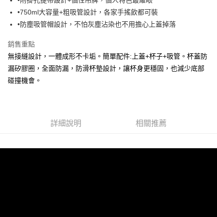
每筆NT$120，滿NT$1,000(含以上)免運費
【注意事項】
•750ml大容量+粗吸管設計，各家手搖飲都可裝
1.本服務係由「台灣大哥大股份有限公司」（以下簡稱本公司）所提供，讓
•防塵吸管帽設計，不怕灰塵沾染也不用擔心上蓋掉落
用戶於交易時，得透過本服務購買商品或服務，並由商店將買賣／分期付款
買賣價金債權讓與本公司後，依約使用本公司帳單繳交帳款。
銷售重點
2.基於同意付款使用「大哥付你分期」之契約關係目的，商店將以您的個人
資料（包含姓名、電話或地址）提供予台灣大哥大進項蒐集、處理及利用，
無接縫設計，一體成形不卡垢。簡單配件:上蓋+杯子+吸管。杯蓋防
由本公司與您本人進行分期帳單所需資料之確認、核對及更正。
漏矽膠圈，全面防漏，防滑杯墊設計，讓杯身更穩固，也減少底部
3.完整用戶服務條款，請詳閱以下連結：
https://oppay.tw/userRule
碰撞機會。
詳細說明
相關推薦