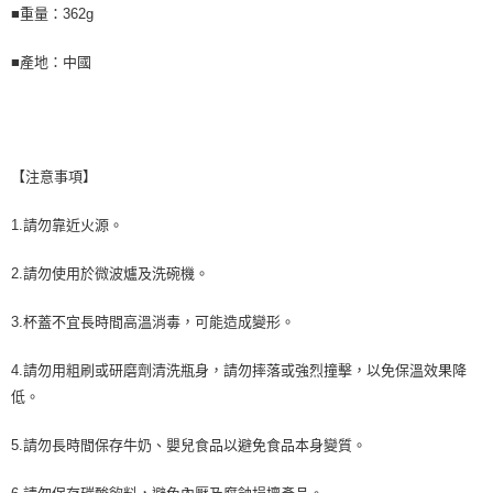
■重量：362g
■產地：中國
【注意事項】
1.請勿靠近火源。
2.請勿使用於微波爐及洗碗機。
3.杯蓋不宜長時間高溫消毒，可能造成變形。
4.請勿用粗刷或研磨劑清洗瓶身，請勿摔落或強烈撞擊，以免保溫效果降
低。
5.請勿長時間保存牛奶、嬰兒食品以避免食品本身變質。