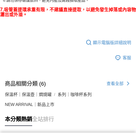
6.請勿保存碳酸飲料，避免內壓及腐蝕損壞產品。
7.
吸管蓋提環承重有限，不建議直接提取，以避免發生掉落或內容物
灑出或外溢。
顯示電腦版詳細說明
客服
商品相關分類 (6)
查看全部
保溫杯｜保溫壺｜燜燒罐
系列｜咖啡杯系列
NEW ARRIVAL｜新品上市
本分類熱銷
全站排行