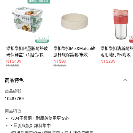
LINE Pay
Apple Pay
街口支付
悠遊付
大哥付你分期
樂扣樂扣限量版耐熱玻
樂扣樂扣Mix&Match矽
樂扣樂扣清新耐
相關說明
璃保鮮盒1+1組合/長方
膠杯底保護套/米灰
兩用隨行杯/附吸
【大哥付你分期使用說明】
形/1L(LLG445KKSP2-
(BOTTOM-
管/500ml/粉
NT$499
NT$99
NT$299
ATM付款
1.本服務由台灣大哥大提供，台灣大哥大用戶可立即使用無須另外申請。
NT$599
NT$139
01)
LHC4343BEG)
(LLG699DPIK)
2.付款方式選擇「大哥付你分期」，訂單成立後會自動跳轉到大哥付的交易
流程，驗證手機門號後，選擇欲分期的期數、繳款截止日，確認付款後即完
運送方式
商品特色
成交易。
3.實際核准額度、可分期數及費用金額請依後續交易確認頁面所載為準。
付款後全家取貨
商品編號
4.訂單成立30分鐘內，如未前往確認交易或遇審核未通過，訂單將自動取
每筆NT$80，滿NT$888(含以上)免運費
消。如遇「轉專審核」未通過狀況，表示未達大哥付你分期系統評分，恕無
10487769
法說明評估內容。
付款後7-11取貨
【繳款方式說明】
商品特色
1.分期款項不併入電信帳單，「大哥付你分期」於每月結算日後寄送繳費提
每筆NT$80，滿NT$888(含以上)免運費
•304不鏽鋼，耐腐蝕使用更安心
醒簡訊。
2.透過簡訊連結打開帳單後，可選擇「超商條碼／台灣大直營門市／銀行轉
• 圓弧底設計讓料集中
宅配
帳／街口支付／iPASS MONEY」等通路繳費。
•附掛孔提帶設計+個性吊牌，個人特色最耀眼