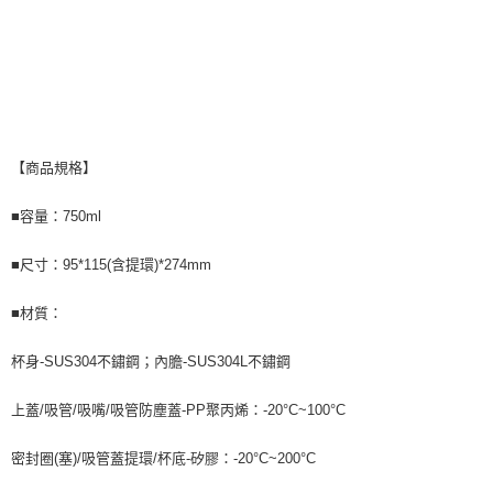
【商品規格】
■容量：750ml
■尺寸：95*115(含提環)*274mm
■材質：
杯身-SUS304不鏽鋼；內膽-SUS304L不鏽鋼
上蓋/吸管/吸嘴/吸管防塵蓋-PP聚丙烯：-20°C~100°C
密封圈(塞)/吸管蓋提環/杯底-矽膠：-20°C~200°C