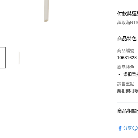
付款與運
超取滿NT$
付款方式
商品特色
信用卡一
商品編號
10631628
LINE Pay
商品特色
Apple Pay
樂扣樂扣
街口支付
銷售重點
樂扣樂扣嚼對
悠遊付
大哥付你
商品相關分
相關說明
【大哥付
保鮮盒上
ATM付款
1.本服務
分享
2.付款方
水壺｜隨
流程，驗