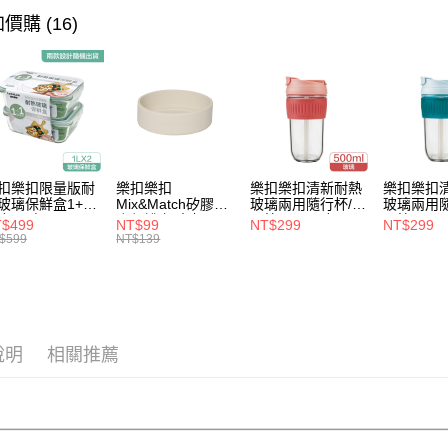
完成交易
運送方式
價購 (16)
3.實際核
4.訂單成
付款後全
消。如遇
每筆NT$8
無法說明
【繳款方
付款後7-1
1.分期款
醒簡訊。
每筆NT$8
2.透過簡
帳／街口支
宅配
扣樂扣限量版耐
樂扣樂扣
樂扣樂扣清新耐熱
樂扣樂扣
玻璃保鮮盒1+1
Mix&Match矽膠杯
玻璃兩用隨行杯/附
玻璃兩用隨
【注意事
每筆NT$1
合/長方
底保護套/米灰
吸管/500ml/粉
吸管/500m
$499
NT$99
NT$299
NT$299
1.本服務
1L(LLG445KKS
(BOTTOM-
(LLG699DPIK)
(LLG699
$599
NT$139
用戶於交
-01)
LHC4343BEG)
款買賣價
2.基於同
資料（包
用，由本
3.完整用
說明
相關推薦