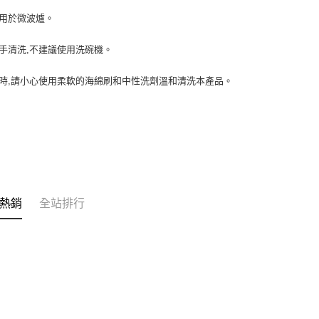
勿用於微波爐。
用手清洗,不建議使用洗碗機。
洗時,請小心使用柔軟的海綿刷和中性洗劑溫和清洗本產品。
熱銷
全站排行