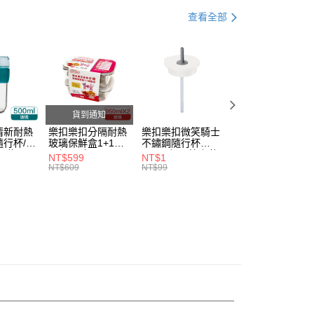
。
查看全部
准額度、可分期數及費用金額請依後續交易確認頁面所載為準。
立30分鐘內，如未前往確認交易或遇審核未通過，訂單將自動取
家取貨
「轉專審核」未通過狀況，表示未達大哥付你分期系統評分，恕
0，滿NT$888(含以上)免運費
評估內容。
式說明】
1取貨
項不併入電信帳單，「大哥付你分期」於每月結算日後寄送繳費提
0，滿NT$888(含以上)免運費
訊連結打開帳單後，可選擇「超商條碼／台灣大直營門市／銀行轉
貨到通知
付／iPASS MONEY」等通路繳費。
清新耐熱
樂扣樂扣分隔耐熱
樂扣樂扣微笑騎士
樂扣樂扣微笑騎士
行杯/附
玻璃保鮮盒1+1絕
不鏽鋼隨行杯
不鏽鋼隨行杯
項】
20，滿NT$1,000(含以上)免運費
l/綠
配組/長方
540ml細吸管上蓋
540ml細吸管上蓋
NT$599
NT$1
NT$1
係由「台灣大哥大股份有限公司」（以下簡稱本公司）所提供，讓
DGRN)
形/950ml(LLG445
(不含提把及濾網)/
(不含提把及濾網)/
NT$609
NT$99
NT$99
易時，得透過本服務購買商品或服務，並由商店將買賣／分期付
DSP2-02)
奶油霜白(CAP-
抹茶白玉綠(CAP-
金債權讓與本公司後，依約使用本公司帳單繳交帳款。
LHC4268CWHT)
LHC4268MIT)
意付款使用「大哥付你分期」之契約關係目的，商店將以您的個人
含姓名、電話或地址）提供予台灣大哥大進項蒐集、處理及利
公司與您本人進行分期帳單所需資料之確認、核對及更正。
戶服務條款，請詳閱以下連結：
https://oppay.tw/userRule