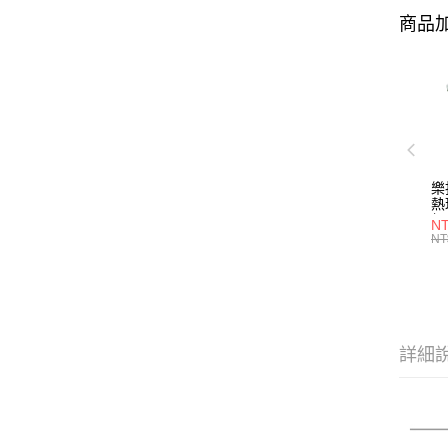
商品加
樂
熱
組
NT
形/
NT
P2
詳細