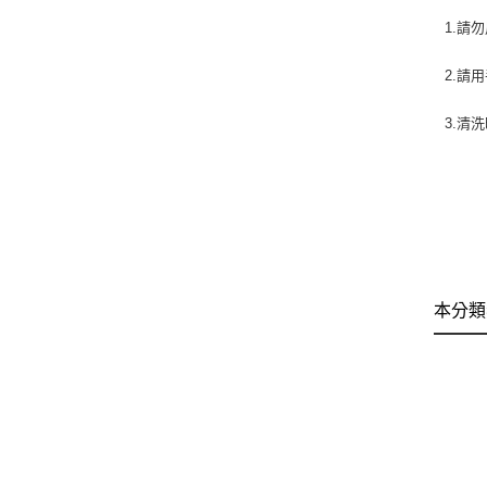
1.請
2.請
3.清
本分類