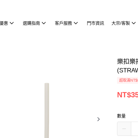
優惠
選購指南
客戶服務
門市資訊
大宗/客製
樂扣樂
(STRA
超取滿NT$
NT$3
數量