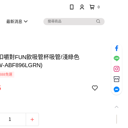
0
最新消息
扣嚼對FUN飲吸管杯吸管/淺綠色
W-ABF896LGRN)
888免運
5