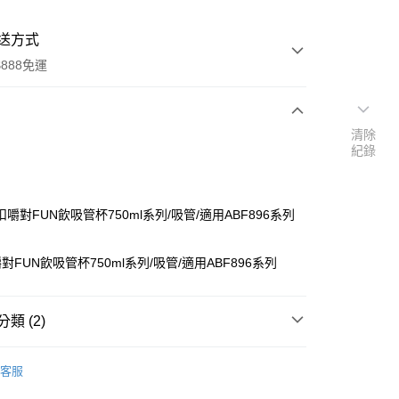
送方式
888免運
清除
次付款
紀錄
嚼對FUN飲吸管杯750ml系列/吸管/適用ABF896系列
FUN飲吸管杯750ml系列/吸管/適用ABF896系列
分期
類 (2)
你分期使用說明】
蓋｜水壺配件
由台灣大哥大提供，台灣大哥大用戶可立即使用無須另外申請。
客服
式選擇「大哥付你分期」，訂單成立後會自動跳轉到大哥付的交易
行杯
系列｜嚼對搖搖吸管杯
證手機門號後，選擇欲分期的期數、繳款截止日，確認付款後即