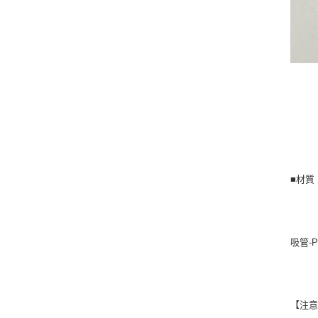
■材質
吸管-PP
【注