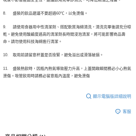
8.
盛裝的飲品建議不要超過60℃，以免燙傷。
9.
請使用食器用中性清潔劑、搭配軟質海綿清洗，清洗完畢後請充分晾
乾。避免使用酸鹼度過高的清潔劑長時間浸泡清潔，將可能影響商品壽
命。請勿使用科技海綿進行清潔。
10.
取用前請留意杯蓋是否拴緊，避免溢出或滑落破損。
11.
盛裝熱飲時，因瓶內熱氣導致壓力升高，上蓋開啟瞬間務必小心熱氣
燙傷。吸管飲用時請務必留意瓶內溫度，避免燙傷
顯示電腦版詳細說明
客服