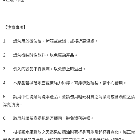
【注意事項】
1.
請勿用於微波爐、烤箱或電鍋；或接近高溫處。
2.
請勿盛裝酸性飲料，以免腐蝕產品。
3.
倒入的飲品不宜過滿，以免蓋上時溢出。
4.
本產品若掉落地面或遭強力碰撞，可能導致破裂，請小心使用。
5.
請用中性洗劑清洗本產品，並請勿用粗硬材質之清潔刷或含顆粒之清
潔劑清洗。
6.
取用前請留意提把是否穩固，避免滑落破損。
7.
柑橘類水果釋放之天然果皮精油附著杯身可能引起杯身霧化，屬正常
現象不影響產品安全性，建議飲用完畢即清洗，可降低精油之殘留。