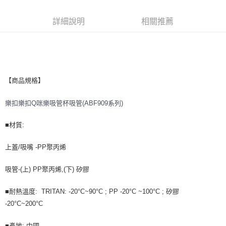
買賣價金債權讓與本公司後，依約使用本公司帳單繳交帳款。
2.基於同意付款使用「大哥付你分期」之契約關係目的，商店將以您的個人
詳細說明
相關推薦
資料（包含姓名、電話或地址）提供予台灣大哥大進項蒐集、處理及利用，
由本公司與您本人進行分期帳單所需資料之確認、核對及更正。
3.完整用戶服務條款，請詳閱以下連結：
https://oppay.tw/userRule
【商品規格】
樂扣樂扣Q咪樂吸管杯吸管(ABF909系列)
■材質:
上蓋/吸嘴 -PP聚丙烯
吸管-(上) PP聚丙烯,(下) 矽膠
■耐熱溫度: TRITAN: -20°C~90°C ; PP -20°C ~100°C ; 矽膠
-20°C~200°C
■產地: 中國