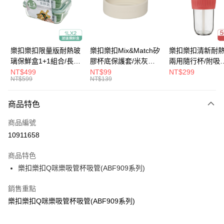
街口支付
悠遊付
大哥付你分期
樂扣樂扣限量版耐熱玻
樂扣樂扣Mix&Match矽
樂扣樂扣清新耐
相關說明
璃保鮮盒1+1組合/長方
膠杯底保護套/米灰
兩用隨行杯/附吸
【大哥付你分期使用說明】
形/1L(LLG445KKSP2-
(BOTTOM-
管/500ml/粉
NT$499
NT$99
NT$299
ATM付款
1.本服務由台灣大哥大提供，台灣大哥大用戶可立即使用無須另外申請。
NT$599
NT$139
01)
LHC4343BEG)
(LLG699DPIK)
2.付款方式選擇「大哥付你分期」，訂單成立後會自動跳轉到大哥付的交易
流程，驗證手機門號後，選擇欲分期的期數、繳款截止日，確認付款後即完
運送方式
商品特色
成交易。
3.實際核准額度、可分期數及費用金額請依後續交易確認頁面所載為準。
付款後全家取貨
商品編號
4.訂單成立30分鐘內，如未前往確認交易或遇審核未通過，訂單將自動取
每筆NT$80，滿NT$888(含以上)免運費
消。如遇「轉專審核」未通過狀況，表示未達大哥付你分期系統評分，恕無
10911658
法說明評估內容。
付款後7-11取貨
【繳款方式說明】
商品特色
1.分期款項不併入電信帳單，「大哥付你分期」於每月結算日後寄送繳費提
每筆NT$80，滿NT$888(含以上)免運費
樂扣樂扣Q咪樂吸管杯吸管(ABF909系列)
醒簡訊。
2.透過簡訊連結打開帳單後，可選擇「超商條碼／台灣大直營門市／銀行轉
宅配
帳／街口支付／iPASS MONEY」等通路繳費。
銷售重點
每筆NT$120，滿NT$1,000(含以上)免運費
樂扣樂扣Q咪樂吸管杯吸管(ABF909系列)
【注意事項】
1.本服務係由「台灣大哥大股份有限公司」（以下簡稱本公司）所提供，讓
用戶於交易時，得透過本服務購買商品或服務，並由商店將買賣／分期付款