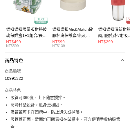
街口支付
悠遊付
大哥付你分期
樂扣樂扣限量版耐熱玻
樂扣樂扣Mix&Match矽
樂扣樂扣清新耐
相關說明
璃保鮮盒1+1組合/長方
膠杯底保護套/米灰
兩用隨行杯/附吸
【大哥付你分期使用說明】
形/1L(LLG445KKSP2-
(BOTTOM-
管/500ml/粉
NT$499
NT$99
NT$299
ATM付款
1.本服務由台灣大哥大提供，台灣大哥大用戶可立即使用無須另外申請。
NT$599
NT$139
01)
LHC4343BEG)
(LLG699DPIK)
2.付款方式選擇「大哥付你分期」，訂單成立後會自動跳轉到大哥付的交易
流程，驗證手機門號後，選擇欲分期的期數、繳款截止日，確認付款後即完
運送方式
商品特色
成交易。
3.實際核准額度、可分期數及費用金額請依後續交易確認頁面所載為準。
付款後全家取貨
商品編號
4.訂單成立30分鐘內，如未前往確認交易或遇審核未通過，訂單將自動取
每筆NT$80，滿NT$888(含以上)免運費
消。如遇「轉專審核」未通過狀況，表示未達大哥付你分期系統評分，恕無
10991322
法說明評估內容。
付款後7-11取貨
【繳款方式說明】
商品特色
1.分期款項不併入電信帳單，「大哥付你分期」於每月結算日後寄送繳費提
每筆NT$80，滿NT$888(含以上)免運費
吸管可360度，上下隨意攪拌。
醒簡訊。
2.透過簡訊連結打開帳單後，可選擇「超商條碼／台灣大直營門市／銀行轉
防滑杯墊設計，瓶身更穩固。
宅配
帳／街口支付／iPASS MONEY」等通路繳費。
吸管蓋可卡在凹槽中，防止遺失或掉落。
每筆NT$120，滿NT$1,000(含以上)免運費
【注意事項】
吸管蓋正面、背面均可隨意扣在凹槽中，可方便隨手收納吸管
1.本服務係由「台灣大哥大股份有限公司」（以下簡稱本公司）所提供，讓
蓋。
用戶於交易時，得透過本服務購買商品或服務，並由商店將買賣／分期付款