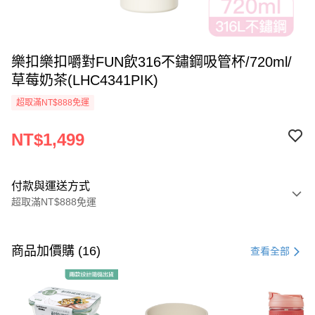
樂扣樂扣嚼對FUN飲316不鏽鋼吸管杯/720ml/
草莓奶茶(LHC4341PIK)
超取滿NT$888免運
NT$1,499
付款與運送方式
超取滿NT$888免運
付款方式
信用卡一次付款
商品加價購 (16)
查看全部
LINE Pay
Apple Pay