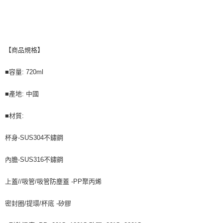
【商品規格】
■容量: 720ml
■產地: 中國
■材質:
杯身-SUS304不鏽鋼
內膽-SUS316不鏽鋼
上蓋//吸管/吸管防塵蓋 -PP聚丙烯
密封圈/提環/杯底 -矽膠