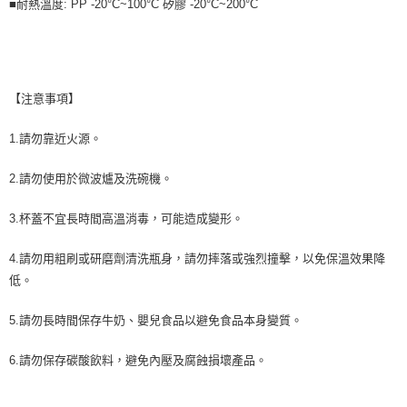
■耐熱溫度: PP -20°C~100°C 矽膠 -20°C~200°C
【注意事項】
1.請勿靠近火源。
2.請勿使用於微波爐及洗碗機。
3.杯蓋不宜長時間高溫消毒，可能造成變形。
4.請勿用粗刷或研磨劑清洗瓶身，請勿摔落或強烈撞擊，以免保溫效果降
低。
5.請勿長時間保存牛奶、嬰兒食品以避免食品本身變質。
6.請勿保存碳酸飲料，避免內壓及腐蝕損壞產品。