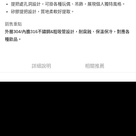
提把處孔洞設計，可掛各種玩偶、吊飾，展現個人獨特風格。
買賣價金債權讓與本公司後，依約使用本公司帳單繳交帳款。
2.基於同意付款使用「大哥付你分期」之契約關係目的，商店將以您的個人
矽膠提把設計，質地柔軟好提取。
資料（包含姓名、電話或地址）提供予台灣大哥大進項蒐集、處理及利用，
由本公司與您本人進行分期帳單所需資料之確認、核對及更正。
銷售重點
3.完整用戶服務條款，請詳閱以下連結：
https://oppay.tw/userRule
外層304/內膽316不鏽鋼&粗吸管設計，耐腐蝕、保溫保冷，對應各
種飲品。
詳細說明
相關推薦