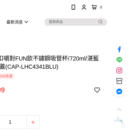
0
最新消息
嚼對FUN飲不鏽鋼吸管杯/720ml/湛藍
(CAP-LHC4341BLU)
888免運
99