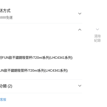
送方式
888免運
清除
次付款
紀錄
FUN飲不鏽鋼吸管杯/720ml系列(LHC4341系列)
N飲不鏽鋼吸管杯/720ml系列(LHC4341系列)
分期
類 (2)
你分期使用說明】
蓋｜水壺配件
由台灣大哥大提供，台灣大哥大用戶可立即使用無須另外申請。
客服
式選擇「大哥付你分期」，訂單成立後會自動跳轉到大哥付的交易
保溫壺｜燜燒罐
系列｜嚼對FUN飲不鏽鋼吸管杯
證手機門號後，選擇欲分期的期數、繳款截止日，確認付款後即