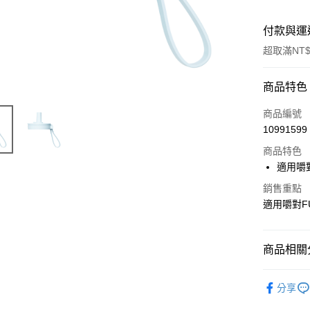
付款與運
超取滿NT$
付款方式
商品特色
信用卡一
商品編號
10991599
LINE Pay
商品特色
Apple Pay
適用嚼對
街口支付
銷售重點
適用嚼對FU
悠遊付
大哥付你
商品相關分
相關說明
【大哥付
保鮮盒上
ATM付款
1.本服務
分享
2.付款方
保溫杯｜
流程，驗