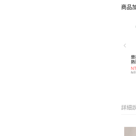
商品加
樂
熱
組
NT
形/
NT
P2
詳細