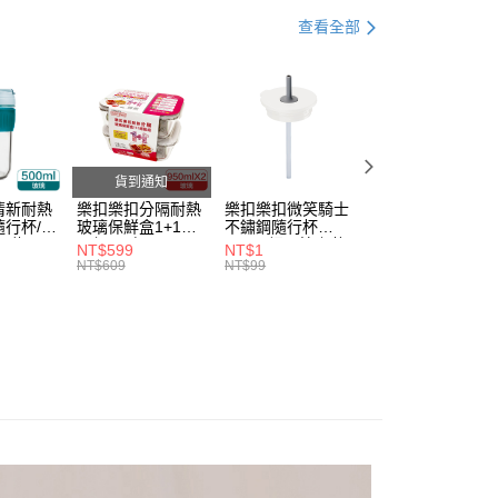
。
查看全部
准額度、可分期數及費用金額請依後續交易確認頁面所載為準。
立30分鐘內，如未前往確認交易或遇審核未通過，訂單將自動取
家取貨
「轉專審核」未通過狀況，表示未達大哥付你分期系統評分，恕
0，滿NT$888(含以上)免運費
評估內容。
式說明】
1取貨
項不併入電信帳單，「大哥付你分期」於每月結算日後寄送繳費提
0，滿NT$888(含以上)免運費
訊連結打開帳單後，可選擇「超商條碼／台灣大直營門市／銀行轉
貨到通知
付／iPASS MONEY」等通路繳費。
清新耐熱
樂扣樂扣分隔耐熱
樂扣樂扣微笑騎士
樂扣樂扣微笑騎士
行杯/附
玻璃保鮮盒1+1絕
不鏽鋼隨行杯
不鏽鋼隨行杯
項】
20，滿NT$1,000(含以上)免運費
l/綠
配組/長方
540ml細吸管上蓋
540ml細吸管上蓋
NT$599
NT$1
NT$1
係由「台灣大哥大股份有限公司」（以下簡稱本公司）所提供，讓
DGRN)
形/950ml(LLG445
(不含提把及濾網)/
(不含提把及濾網)/
NT$609
NT$99
NT$99
易時，得透過本服務購買商品或服務，並由商店將買賣／分期付
DSP2-02)
奶油霜白(CAP-
抹茶白玉綠(CAP-
金債權讓與本公司後，依約使用本公司帳單繳交帳款。
LHC4268CWHT)
LHC4268MIT)
意付款使用「大哥付你分期」之契約關係目的，商店將以您的個人
含姓名、電話或地址）提供予台灣大哥大進項蒐集、處理及利
公司與您本人進行分期帳單所需資料之確認、核對及更正。
戶服務條款，請詳閱以下連結：
https://oppay.tw/userRule