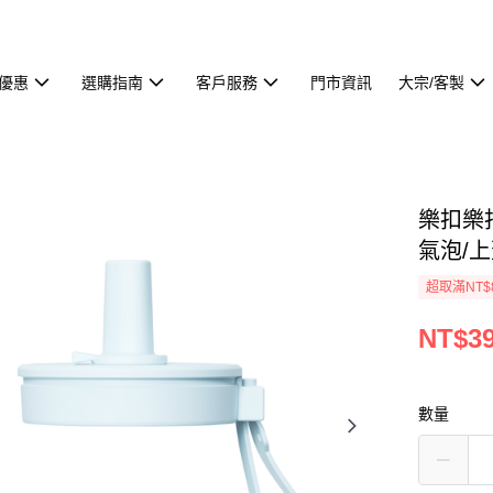
優惠
選購指南
客戶服務
門市資訊
大宗/客製
樂扣樂扣
氣泡/上蓋
超取滿NT$
NT$3
數量