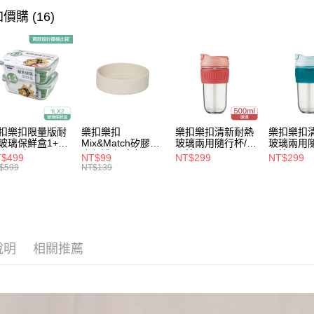
完成交易
運送方式
價購 (16)
3.實際核
4.訂單成
付款後全
消。如遇
每筆NT$8
無法說明
【繳款方
付款後7-1
1.分期款
醒簡訊。
每筆NT$8
2.透過簡
帳／街口支
宅配
扣樂扣限量版耐
樂扣樂扣
樂扣樂扣清新耐熱
樂扣樂扣
玻璃保鮮盒1+1
Mix&Match矽膠杯
玻璃兩用隨行杯/附
玻璃兩用隨
【注意事
每筆NT$1
合/長方
底保護套/米灰
吸管/500ml/粉
吸管/500m
$499
NT$99
NT$299
NT$299
1.本服務
1L(LLG445KKS
(BOTTOM-
(LLG699DPIK)
(LLG699
$599
NT$139
用戶於交
-01)
LHC4343BEG)
款買賣價
2.基於同
資料（包
用，由本
3.完整用
說明
相關推薦