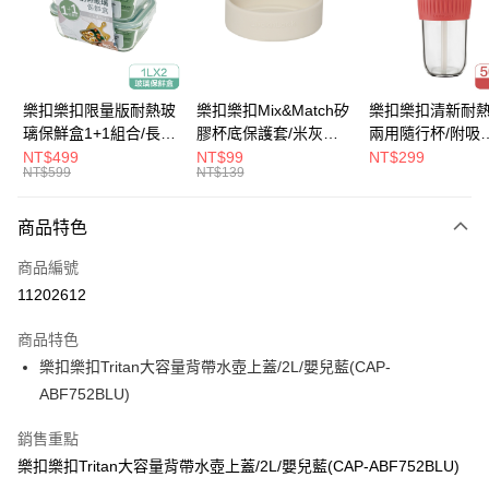
街口支付
悠遊付
大哥付你分期
樂扣樂扣限量版耐熱玻
樂扣樂扣Mix&Match矽
樂扣樂扣清新耐
相關說明
璃保鮮盒1+1組合/長方
膠杯底保護套/米灰
兩用隨行杯/附吸
【大哥付你分期使用說明】
形/1L(LLG445KKSP2-
(BOTTOM-
管/500ml/粉
NT$499
NT$99
NT$299
ATM付款
1.本服務由台灣大哥大提供，台灣大哥大用戶可立即使用無須另外申請。
NT$599
NT$139
01)
LHC4343BEG)
(LLG699DPIK)
2.付款方式選擇「大哥付你分期」，訂單成立後會自動跳轉到大哥付的交易
流程，驗證手機門號後，選擇欲分期的期數、繳款截止日，確認付款後即完
運送方式
商品特色
成交易。
3.實際核准額度、可分期數及費用金額請依後續交易確認頁面所載為準。
付款後全家取貨
商品編號
4.訂單成立30分鐘內，如未前往確認交易或遇審核未通過，訂單將自動取
每筆NT$80，滿NT$888(含以上)免運費
消。如遇「轉專審核」未通過狀況，表示未達大哥付你分期系統評分，恕無
11202612
法說明評估內容。
付款後7-11取貨
【繳款方式說明】
商品特色
1.分期款項不併入電信帳單，「大哥付你分期」於每月結算日後寄送繳費提
每筆NT$80，滿NT$888(含以上)免運費
樂扣樂扣Tritan大容量背帶水壺上蓋/2L/嬰兒藍(CAP-
醒簡訊。
2.透過簡訊連結打開帳單後，可選擇「超商條碼／台灣大直營門市／銀行轉
ABF752BLU)
宅配
帳／街口支付／iPASS MONEY」等通路繳費。
每筆NT$120，滿NT$1,000(含以上)免運費
銷售重點
【注意事項】
樂扣樂扣Tritan大容量背帶水壺上蓋/2L/嬰兒藍(CAP-ABF752BLU)
門市取貨-自備購物袋
1.本服務係由「台灣大哥大股份有限公司」（以下簡稱本公司）所提供，讓
用戶於交易時，得透過本服務購買商品或服務，並由商店將買賣／分期付款