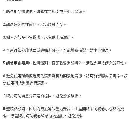
1.請勿用於微波爐、烤箱或電鍋；或接近高溫處。
2.請勿盛裝酸性飲料，以免腐蝕產品。
3.倒入的飲品不宜過滿，以免蓋上時溢出。
4.本產品若掉落地面或遭強力碰撞，可能導致破裂，請小心使用。
5.請使用食器用中性清潔劑、搭配軟質海綿清洗，清洗完畢後請充分晾乾。
6.避免使用酸鹼度過高的清潔劑長時間浸泡清潔，將可能影響商品壽命。請
勿使用科技海綿進行清潔。
7.取用前請留意背帶是否穩固，避免滑落破損。
8.盛裝熱飲時，因瓶內熱氣導致壓力升高，上蓋開啟瞬間務必小心熱氣燙
傷。吸管飲用時請務必留意瓶內溫度，避免燙傷