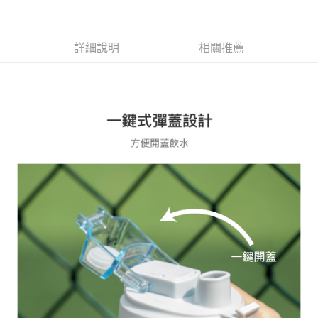
每筆NT$80，滿NT$500(含以上)免運費
買賣價金債權讓與本公司後，依約使用本公司帳單繳交帳款。
2.基於同意付款使用「大哥付你分期」之契約關係目的，商店將以您的個人
資料（包含姓名、電話或地址）提供予台灣大哥大進項蒐集、處理及利用，
詳細說明
相關推薦
由本公司與您本人進行分期帳單所需資料之確認、核對及更正。
3.完整用戶服務條款，請詳閱以下連結：
https://oppay.tw/userRule