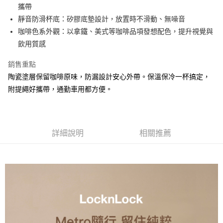
每筆NT$80，滿NT$500(含以上)免運費
攜帶
買賣價金債權讓與本公司後，依約使用本公司帳單繳交帳款。
2.基於同意付款使用「大哥付你分期」之契約關係目的，商店將以您的個人
靜音防滑杯底：矽膠底墊設計，放置時不滑動、無噪音
資料（包含姓名、電話或地址）提供予台灣大哥大進項蒐集、處理及利用，
咖啡色系外觀：以拿鐵、美式等咖啡品項發想配色，提升視覺與
由本公司與您本人進行分期帳單所需資料之確認、核對及更正。
3.完整用戶服務條款，請詳閱以下連結：
https://oppay.tw/userRule
飲用質感
銷售重點
陶瓷塗層保留咖啡原味，防漏設計安心外帶。保溫保冷一杯搞定，
附提繩好攜帶，通勤車用都方便。
詳細說明
相關推薦