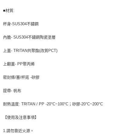
■材質:
杯身-SUS304不鏽鋼
內膽- SUS304不鏽鋼陶瓷塗層
上蓋- TRITAN共聚酯(改質PCT)
上翻蓋- PP聚丙烯
密封條/塞/杯底 -矽膠
提帶- 帆布
耐熱溫度: TRITAN / PP -20°C~100°C；矽膠-20°C~200°C
【使用及注意事項】
1.請勿靠近火源。