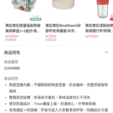
街口支付
悠遊付
大哥付你分期
樂扣樂扣限量版耐熱玻
樂扣樂扣Mix&Match矽
樂扣樂扣清新耐
相關說明
璃保鮮盒1+1組合/長方
膠杯底保護套/米灰
兩用隨行杯/附吸
【大哥付你分期使用說明】
形/1L(LLG445KKSP2-
(BOTTOM-
管/500ml/粉
NT$499
NT$99
NT$299
ATM付款
1.本服務由台灣大哥大提供，台灣大哥大用戶可立即使用無須另外申請。
NT$599
NT$139
01)
LHC4343BEG)
(LLG699DPIK)
2.付款方式選擇「大哥付你分期」，訂單成立後會自動跳轉到大哥付的交易
流程，驗證手機門號後，選擇欲分期的期數、繳款截止日，確認付款後即完
運送方式
商品特色
成交易。
3.實際核准額度、可分期數及費用金額請依後續交易確認頁面所載為準。
付款後全家取貨
商品編號
4.訂單成立30分鐘內，如未前往確認交易或遇審核未通過，訂單將自動取
每筆NT$80，滿NT$888(含以上)免運費
消。如遇「轉專審核」未通過狀況，表示未達大哥付你分期系統評分，恕無
11244366
法說明評估內容。
付款後7-11取貨
【繳款方式說明】
商品特色
1.分期款項不併入電信帳單，「大哥付你分期」於每月結算日後寄送繳費提
每筆NT$80，滿NT$888(含以上)免運費
陶瓷塗層內膽：不鏽鋼搭配陶瓷塗層，防金屬味，完整保留咖啡
醒簡訊。
2.透過簡訊連結打開帳單後，可選擇「超商條碼／台灣大直營門市／銀行轉
風味
宅配
帳／街口支付／iPASS MONEY」等通路繳費。
雙層真空結構：保溫保冷兼具，美味溫度持久不流失
每筆NT$120，滿NT$1,000(含以上)免運費
【注意事項】
密封防漏設計：Tritan螺旋上蓋，防漏安心，外帶無負擔
門市取貨-自備購物袋
1.本服務係由「台灣大哥大股份有限公司」（以下簡稱本公司）所提供，讓
車用適配＋附提繩：杯身可放入大多數車用杯架，附繩設計方便
用戶於交易時，得透過本服務購買商品或服務，並由商店將買賣／分期付款