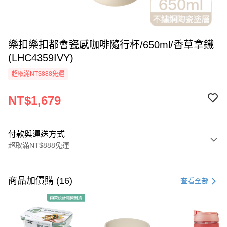
樂扣樂扣都會瓷感咖啡隨行杯/650ml/香草拿鐵
(LHC4359IVY)
超取滿NT$888免運
NT$1,679
付款與運送方式
超取滿NT$888免運
付款方式
信用卡一次付款
商品加價購 (16)
查看全部
LINE Pay
Apple Pay