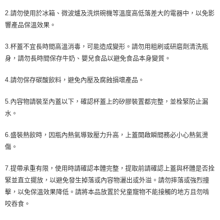
2.請勿使用於冰箱、微波爐及洗烘碗機等溫度高低落差大的電器中，以免影
響產品保溫效果。
3.杯蓋不宜長時間高溫消毒，可能造成變形。請勿用粗刷或研磨劑清洗瓶
身，請勿長時間保存牛奶、嬰兒食品以避免食品本身變質。
4.請勿保存碳酸飲料，避免內壓及腐蝕損壞產品。
5.內容物請裝至內蓋以下，確認杯蓋上的矽膠裝置都完整，並栓緊防止漏
水。
6.盛裝熱飲時，因瓶內熱氣導致壓力升高，上蓋開啟瞬間務必小心熱氣燙
傷。
7.提帶承重有限，使用時請確認本體完整，提取前請確認上蓋與杯體是否拴
緊並直立擺放，以避免發生掉落或內容物灑出或外溢。請勿摔落或強烈撞
擊，以免保溫效果降低。請將本品放置於兒童寵物不能接觸的地方且勿啃
咬吞食。