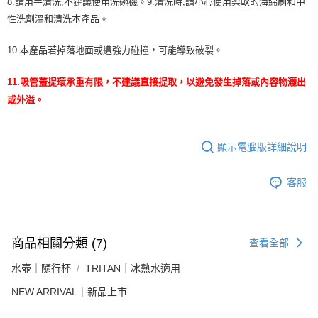
8.請用手清洗,不建議使用洗碗機。9.清洗時,請小心使用柔軟的海綿刷和中
性洗劑溫和清洗本產品。
10.本產品若掉落地面或遭強力碰撞，可能導致破裂。
11.吸管蓋提環承重有限，不建議直接提取，以避免發生掉落或內容物灑出
或外溢。
顯示電腦版詳細說明
客服
商品相關分類 (7)
查看全部
水壺｜隨行杯
TRITAN｜冰熱水適用
NEW ARRIVAL｜新品上市