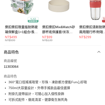
街口支付
悠遊付
大哥付你分期
樂扣樂扣限量版耐熱玻
樂扣樂扣Mix&Match矽
樂扣樂扣清新耐
相關說明
璃保鮮盒1+1組合/長方
膠杯底保護套/米灰
兩用隨行杯/附吸
【大哥付你分期使用說明】
形/1L(LLG445KKSP2-
(BOTTOM-
管/500ml/粉
NT$499
NT$99
NT$299
ATM付款
1.本服務由台灣大哥大提供，台灣大哥大用戶可立即使用無須另外申請。
NT$599
NT$139
01)
LHC4343BEG)
(LLG699DPIK)
2.付款方式選擇「大哥付你分期」，訂單成立後會自動跳轉到大哥付的交易
流程，驗證手機門號後，選擇欲分期的期數、繳款截止日，確認付款後即完
運送方式
商品特色
成交易。
3.實際核准額度、可分期數及費用金額請依後續交易確認頁面所載為準。
付款後全家取貨
商品編號
4.訂單成立30分鐘內，如未前往確認交易或遇審核未通過，訂單將自動取
每筆NT$80，滿NT$888(含以上)免運費
消。如遇「轉專審核」未通過狀況，表示未達大哥付你分期系統評分，恕無
11303064
法說明評估內容。
付款後7-11取貨
【繳款方式說明】
商品特色
1.分期款項不併入電信帳單，「大哥付你分期」於每月結算日後寄送繳費提
每筆NT$80，滿NT$888(含以上)免運費
360°寬口徑搖搖吸管，珍珠、凍飲都方便能Fun心好吸
醒簡訊。
2.透過簡訊連結打開帳單後，可選擇「超商條碼／台灣大直營門市／銀行轉
750ml大容量設計，外帶手搖飲品最佳選擇
宅配
帳／街口支付／iPASS MONEY」等通路繳費。
附掛孔提帶設計，可隨心加入個性掛飾
每筆NT$120，滿NT$1,000(含以上)免運費
【注意事項】
可拆式配件，徹底清潔，健康衛生無死角
門市取貨-自備購物袋
1.本服務係由「台灣大哥大股份有限公司」（以下簡稱本公司）所提供，讓