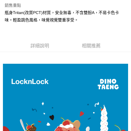
用戶於交易時，得透過本服務購買商品或服務，並由商店將買賣／分期付款
銷售重點
每筆NT$80，滿NT$500(含以上)免運費
買賣價金債權讓與本公司後，依約使用本公司帳單繳交帳款。
瓶身Tritan(改質PCT)材質，安全無毒，不含雙酚A，不易卡色卡
2.基於同意付款使用「大哥付你分期」之契約關係目的，商店將以您的個人
資料（包含姓名、電話或地址）提供予台灣大哥大進項蒐集、處理及利用，
味。輕盈跳色風格，味覺視覺雙重享受。
由本公司與您本人進行分期帳單所需資料之確認、核對及更正。
3.完整用戶服務條款，請詳閱以下連結：
https://oppay.tw/userRule
詳細說明
相關推薦