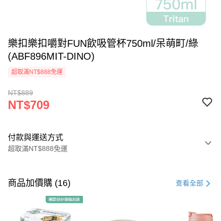
樂扣樂扣嚼對FUN飲吸管杯750ml/呆萌町/綠
(ABF896MIT-DINO)
超取滿NT$888免運
NT$889
NT$709
付款與運送方式
超取滿NT$888免運
付款方式
信用卡一次付款
商品加價購 (16)
查看全部
LINE Pay
Apple Pay