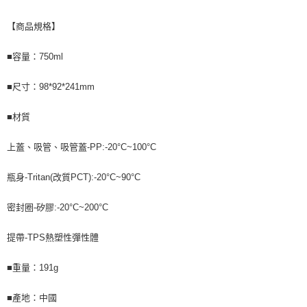
【商品規格】
■容量：750ml
■尺寸：98*92*241mm
■材質
上蓋、吸管、吸管蓋-PP:-20°C~100°C
瓶身-Tritan(改質PCT):-20°C~90°C
密封圈-矽膠:-20°C~200°C
提帶-TPS熱塑性彈性體
■重量：191g
■產地：中國