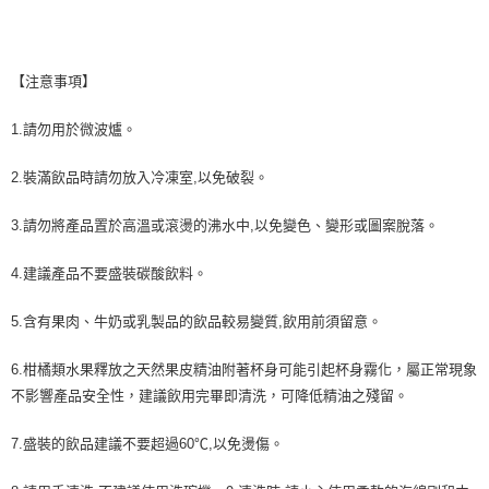
【注意事項】
1.請勿用於微波爐。
2.裝滿飲品時請勿放入冷凍室,以免破裂。
3.請勿將產品置於高溫或滾燙的沸水中,以免變色、變形或圖案脫落。
4.建議產品不要盛裝碳酸飲料。
5.含有果肉、牛奶或乳製品的飲品較易變質,飲用前須留意。
6.柑橘類水果釋放之天然果皮精油附著杯身可能引起杯身霧化，屬正常現象
不影響產品安全性，建議飲用完畢即清洗，可降低精油之殘留。
7.盛裝的飲品建議不要超過60℃,以免燙傷。