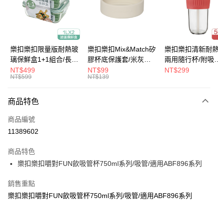
街口支付
悠遊付
大哥付你分期
樂扣樂扣限量版耐熱玻
樂扣樂扣Mix&Match矽
樂扣樂扣清新耐
相關說明
璃保鮮盒1+1組合/長方
膠杯底保護套/米灰
兩用隨行杯/附吸
【大哥付你分期使用說明】
形/1L(LLG445KKSP2-
(BOTTOM-
管/500ml/粉
NT$499
NT$99
NT$299
ATM付款
1.本服務由台灣大哥大提供，台灣大哥大用戶可立即使用無須另外申請。
NT$599
NT$139
01)
LHC4343BEG)
(LLG699DPIK)
2.付款方式選擇「大哥付你分期」，訂單成立後會自動跳轉到大哥付的交易
流程，驗證手機門號後，選擇欲分期的期數、繳款截止日，確認付款後即完
運送方式
商品特色
成交易。
3.實際核准額度、可分期數及費用金額請依後續交易確認頁面所載為準。
付款後全家取貨
商品編號
4.訂單成立30分鐘內，如未前往確認交易或遇審核未通過，訂單將自動取
每筆NT$80，滿NT$888(含以上)免運費
消。如遇「轉專審核」未通過狀況，表示未達大哥付你分期系統評分，恕無
11389602
法說明評估內容。
付款後7-11取貨
【繳款方式說明】
商品特色
1.分期款項不併入電信帳單，「大哥付你分期」於每月結算日後寄送繳費提
每筆NT$80，滿NT$888(含以上)免運費
樂扣樂扣嚼對FUN飲吸管杯750ml系列/吸管/適用ABF896系列
醒簡訊。
2.透過簡訊連結打開帳單後，可選擇「超商條碼／台灣大直營門市／銀行轉
宅配
帳／街口支付／iPASS MONEY」等通路繳費。
銷售重點
每筆NT$120，滿NT$1,000(含以上)免運費
樂扣樂扣嚼對FUN飲吸管杯750ml系列/吸管/適用ABF896系列
【注意事項】
1.本服務係由「台灣大哥大股份有限公司」（以下簡稱本公司）所提供，讓
用戶於交易時，得透過本服務購買商品或服務，並由商店將買賣／分期付款