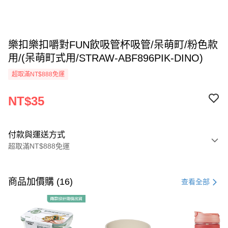
樂扣樂扣嚼對FUN飲吸管杯吸管/呆萌町/粉色款
用/(呆萌町式用/STRAW-ABF896PIK-DINO)
超取滿NT$888免運
NT$35
付款與運送方式
超取滿NT$888免運
付款方式
信用卡一次付款
商品加價購 (16)
查看全部
LINE Pay
Apple Pay