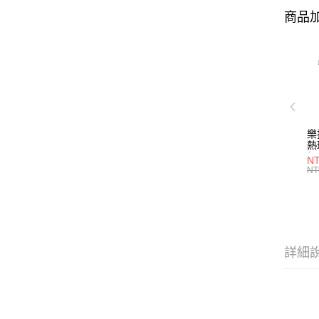
商品加
樂
熱
組
NT
形/
NT
P2
詳細