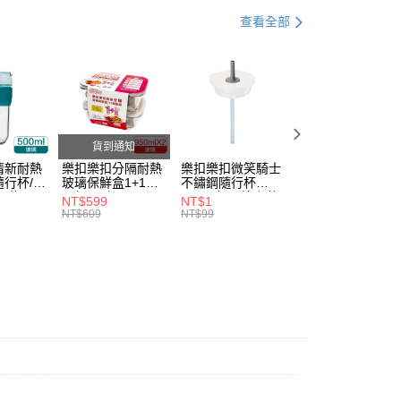
。
查看全部
准額度、可分期數及費用金額請依後續交易確認頁面所載為準。
立30分鐘內，如未前往確認交易或遇審核未通過，訂單將自動取
家取貨
「轉專審核」未通過狀況，表示未達大哥付你分期系統評分，恕
0，滿NT$888(含以上)免運費
評估內容。
式說明】
1取貨
項不併入電信帳單，「大哥付你分期」於每月結算日後寄送繳費提
0，滿NT$888(含以上)免運費
訊連結打開帳單後，可選擇「超商條碼／台灣大直營門市／銀行轉
貨到通知
付／iPASS MONEY」等通路繳費。
清新耐熱
樂扣樂扣分隔耐熱
樂扣樂扣微笑騎士
樂扣樂扣微笑騎士
行杯/附
玻璃保鮮盒1+1絕
不鏽鋼隨行杯
不鏽鋼隨行杯
項】
20，滿NT$1,000(含以上)免運費
l/綠
配組/長方
540ml細吸管上蓋
540ml細吸管上蓋
NT$599
NT$1
NT$1
係由「台灣大哥大股份有限公司」（以下簡稱本公司）所提供，讓
DGRN)
形/950ml(LLG445
(不含提把及濾網)/
(不含提把及濾網)/
NT$609
NT$99
NT$99
易時，得透過本服務購買商品或服務，並由商店將買賣／分期付
DSP2-02)
奶油霜白(CAP-
抹茶白玉綠(CAP-
金債權讓與本公司後，依約使用本公司帳單繳交帳款。
LHC4268CWHT)
LHC4268MIT)
意付款使用「大哥付你分期」之契約關係目的，商店將以您的個人
含姓名、電話或地址）提供予台灣大哥大進項蒐集、處理及利
公司與您本人進行分期帳單所需資料之確認、核對及更正。
戶服務條款，請詳閱以下連結：
https://oppay.tw/userRule