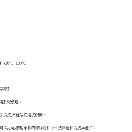
:-20°C~100°C
意事項】
勿用於微波爐。
用手清洗,不建議使用洗碗機。
洗時,請小心使用柔軟的海綿刷和中性洗劑溫和清洗本產品。