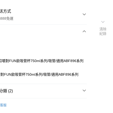
送方式
888免運
清除
紀錄
次付款
嚼對FUN飲吸管杯750ml系列/吸管/適用ABF896系列
FUN飲吸管杯750ml系列/吸管/適用ABF896系列
分期
類 (2)
你分期使用說明】
蓋｜水壺配件
由台灣大哥大提供，台灣大哥大用戶可立即使用無須另外申請。
客服
式選擇「大哥付你分期」，訂單成立後會自動跳轉到大哥付的交易
otaeng 系列商品
證手機門號後，選擇欲分期的期數、繳款截止日，確認付款後即