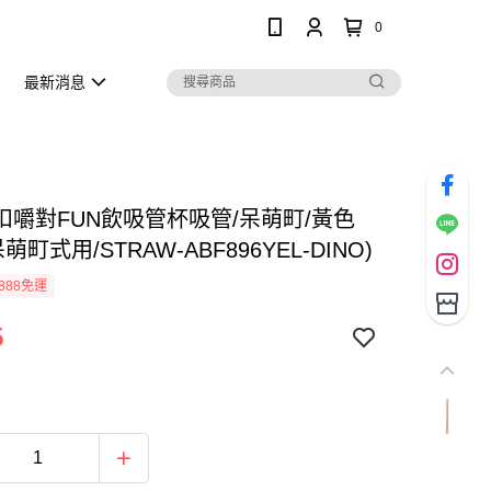
0
最新消息
扣嚼對FUN飲吸管杯吸管/呆萌町/黃色
萌町式用/STRAW-ABF896YEL-DINO)
888免運
5