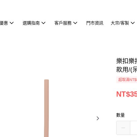
優惠
選購指南
客戶服務
門市資訊
大宗/客製
樂扣樂
款用/(呆
超取滿NT$
NT$3
數量