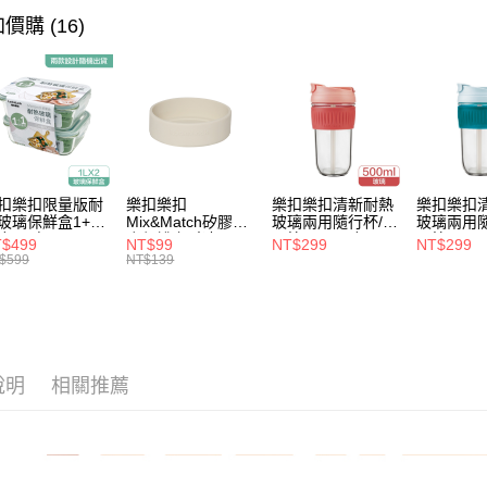
完成交易
運送方式
價購 (16)
3.實際核
4.訂單成
付款後全
消。如遇
每筆NT$8
無法說明
【繳款方
付款後7-1
1.分期款
醒簡訊。
每筆NT$8
2.透過簡
帳／街口支
宅配
扣樂扣限量版耐
樂扣樂扣
樂扣樂扣清新耐熱
樂扣樂扣
玻璃保鮮盒1+1
Mix&Match矽膠杯
玻璃兩用隨行杯/附
玻璃兩用隨
【注意事
每筆NT$1
合/長方
底保護套/米灰
吸管/500ml/粉
吸管/500m
$499
NT$99
NT$299
NT$299
1.本服務
1L(LLG445KKS
(BOTTOM-
(LLG699DPIK)
(LLG699
$599
NT$139
用戶於交
-01)
LHC4343BEG)
款買賣價
2.基於同
資料（包
用，由本
3.完整用
說明
相關推薦