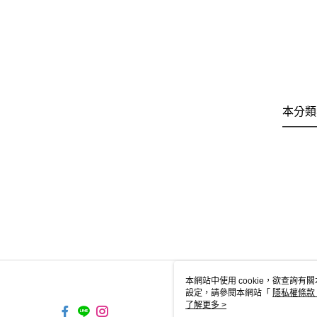
本分類
本網站中使用 cookie，欲查詢有關
設定，請參閱本網站「
隱私權條款
使用 cookie。
了解更多 >