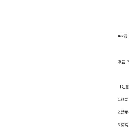
■材質
吸管-PP
【注
1.請
2.請
3.清