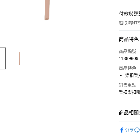
付款與運
超取滿NT$
付款方式
商品特色
信用卡一
商品編號
11389609
LINE Pay
商品特色
Apple Pay
樂扣樂扣
街口支付
銷售重點
樂扣樂扣嚼對
悠遊付
大哥付你
商品相關分
相關說明
【大哥付
保鮮盒上
ATM付款
1.本服務
分享
2.付款方
呆萌町 Din
流程，驗