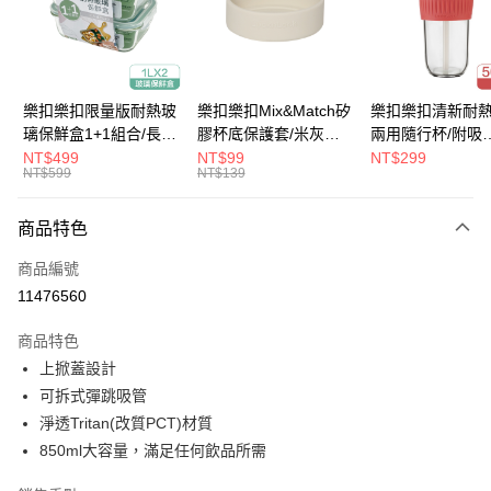
街口支付
悠遊付
大哥付你分期
樂扣樂扣限量版耐熱玻
樂扣樂扣Mix&Match矽
樂扣樂扣清新耐
相關說明
璃保鮮盒1+1組合/長方
膠杯底保護套/米灰
兩用隨行杯/附吸
【大哥付你分期使用說明】
形/1L(LLG445KKSP2-
(BOTTOM-
管/500ml/粉
NT$499
NT$99
NT$299
ATM付款
1.本服務由台灣大哥大提供，台灣大哥大用戶可立即使用無須另外申請。
NT$599
NT$139
01)
LHC4343BEG)
(LLG699DPIK)
2.付款方式選擇「大哥付你分期」，訂單成立後會自動跳轉到大哥付的交易
流程，驗證手機門號後，選擇欲分期的期數、繳款截止日，確認付款後即完
運送方式
商品特色
成交易。
3.實際核准額度、可分期數及費用金額請依後續交易確認頁面所載為準。
付款後全家取貨
商品編號
4.訂單成立30分鐘內，如未前往確認交易或遇審核未通過，訂單將自動取
每筆NT$80，滿NT$888(含以上)免運費
消。如遇「轉專審核」未通過狀況，表示未達大哥付你分期系統評分，恕無
11476560
法說明評估內容。
付款後7-11取貨
【繳款方式說明】
商品特色
1.分期款項不併入電信帳單，「大哥付你分期」於每月結算日後寄送繳費提
每筆NT$80，滿NT$888(含以上)免運費
上掀蓋設計
醒簡訊。
2.透過簡訊連結打開帳單後，可選擇「超商條碼／台灣大直營門市／銀行轉
可拆式彈跳吸管
宅配
帳／街口支付／iPASS MONEY」等通路繳費。
淨透Tritan(改質PCT)材質
每筆NT$120，滿NT$1,000(含以上)免運費
【注意事項】
850ml大容量，滿足任何飲品所需
門市取貨-自備購物袋
1.本服務係由「台灣大哥大股份有限公司」（以下簡稱本公司）所提供，讓
用戶於交易時，得透過本服務購買商品或服務，並由商店將買賣／分期付款