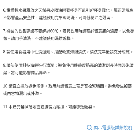
6.柑橘類水果釋放之天然果皮精油附著杯身可能引起杯身霧化，屬正常現象
不影響產品安全性，建議飲用完畢即清洗，可降低精油之殘留。
7.盛裝的飲品建議不要超過60℃，吸管飲用時請務必留意瓶內溫度，以免燙
傷。請用手清洗，不建議使用洗烘碗機。
8.請使用食器用中性清潔劑、搭配軟質海綿清洗，清洗完畢後請充分晾乾。
9.請勿使用科技海綿進行清潔；避免使用酸鹼度過高的清潔劑長時間浸泡清
潔，將可能影響商品壽命。
10.請直立擺放避免傾倒。取用前請留意上蓋是否拴緊穩固，避免發生掉落
或內容物灑出或外溢。
11.本產品若掉落地面或遭強力碰撞，可能導致破裂。
顯示電腦版詳細說明