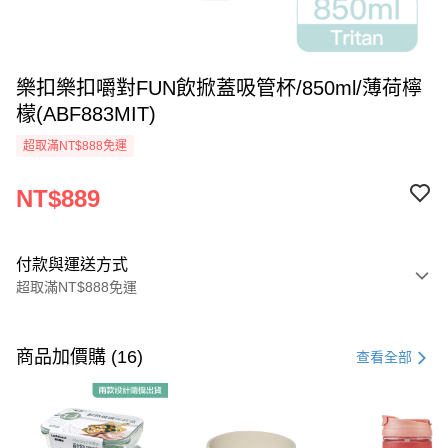
樂扣樂扣嚼對FUN飲掀蓋吸管杯/850ml/薄荷檸
檬(ABF883MIT)
超取滿NT$888免運
NT$889
付款與運送方式
超取滿NT$888免運
付款方式
信用卡一次付款
商品加價購 (16)
查看全部
LINE Pay
Apple Pay