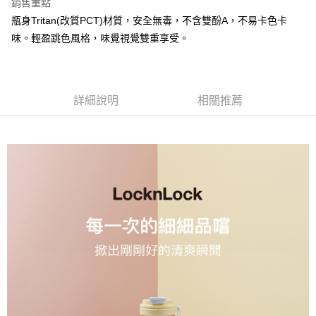
銷售重點
每筆NT$80，滿NT$500(含以上)免運費
買賣價金債權讓與本公司後，依約使用本公司帳單繳交帳款。
瓶身Tritan(改質PCT)材質，安全無毒，不含雙酚A，不易卡色卡
2.基於同意付款使用「大哥付你分期」之契約關係目的，商店將以您的個人
資料（包含姓名、電話或地址）提供予台灣大哥大進項蒐集、處理及利用，
味。輕盈跳色風格，味覺視覺雙重享受。
由本公司與您本人進行分期帳單所需資料之確認、核對及更正。
3.完整用戶服務條款，請詳閱以下連結：
https://oppay.tw/userRule
詳細說明
相關推薦