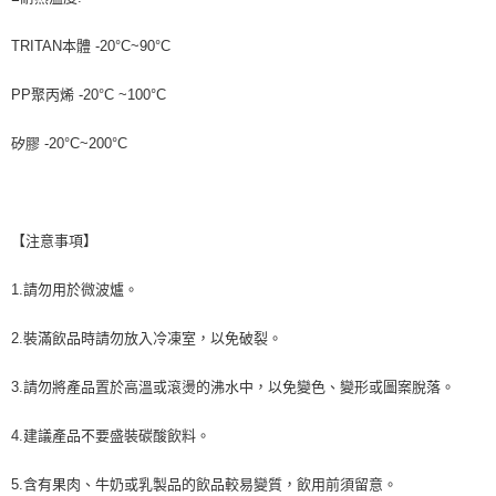
TRITAN本體 -20°C~90°C
PP聚丙烯 -20°C ~100°C
矽膠 -20°C~200°C
【注意事項】
1.請勿用於微波爐。
2.裝滿飲品時請勿放入冷凍室，以免破裂。
3.請勿將產品置於高溫或滾燙的沸水中，以免變色、變形或圖案脫落。
4.建議產品不要盛裝碳酸飲料。
5.含有果肉、牛奶或乳製品的飲品較易變質，飲用前須留意。