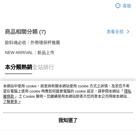
客服
商品相關分類 (7)
查看全部
飲料魂必收｜外帶環保杯推薦
NEW ARRIVAL｜新品上市
本分類熱銷
全站排行
本網站中使用 cookie，欲查詢有關本網站使用 cookie 方式之詳情，及若您不希
熱門標籤
望在電腦上使用 cookie 時應如何變更電腦的 cookie 設定，請參閱本網站「
隱私
權條款
」之 Cookie 聲明。您繼續使用本網站即表示您同意本公司得按本網站使
用條款之 Cookie 聲明使用 cookie。
了解更多 >
我知道了