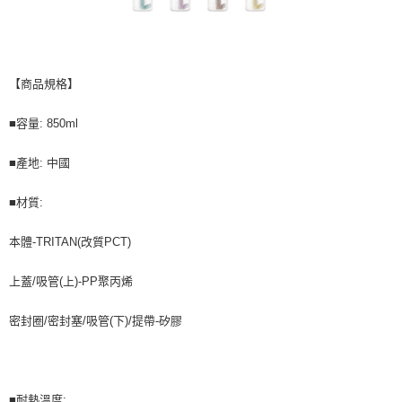
【商品規格】
■容量: 850ml
■產地: 中國
■材質:
本體-TRITAN(改質PCT)
上蓋/吸管(上)-PP聚丙烯
密封圈/密封塞/吸管(下)/提帶-矽膠
■耐熱溫度: