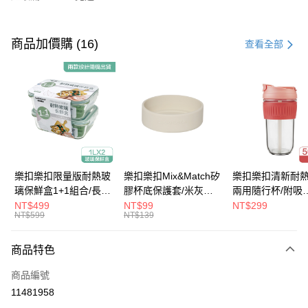
付款方式
信用卡一次付款
商品加價購 (16)
查看全部
LINE Pay
Apple Pay
街口支付
悠遊付
大哥付你分期
樂扣樂扣限量版耐熱玻
樂扣樂扣Mix&Match矽
樂扣樂扣清新耐
相關說明
璃保鮮盒1+1組合/長方
膠杯底保護套/米灰
兩用隨行杯/附吸
【大哥付你分期使用說明】
形/1L(LLG445KKSP2-
(BOTTOM-
管/500ml/粉
NT$499
NT$99
NT$299
ATM付款
1.本服務由台灣大哥大提供，台灣大哥大用戶可立即使用無須另外申請。
NT$599
NT$139
01)
LHC4343BEG)
(LLG699DPIK)
2.付款方式選擇「大哥付你分期」，訂單成立後會自動跳轉到大哥付的交易
流程，驗證手機門號後，選擇欲分期的期數、繳款截止日，確認付款後即完
運送方式
商品特色
成交易。
3.實際核准額度、可分期數及費用金額請依後續交易確認頁面所載為準。
付款後全家取貨
商品編號
4.訂單成立30分鐘內，如未前往確認交易或遇審核未通過，訂單將自動取
每筆NT$80，滿NT$888(含以上)免運費
消。如遇「轉專審核」未通過狀況，表示未達大哥付你分期系統評分，恕無
11481958
法說明評估內容。