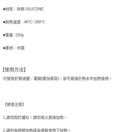
■材質：矽膠-SILICONE
■耐熱溫度: -40°C~200°C
■重量: 210g
■產地：中國
【使用方法】
可使用於微波爐、電鍋(需加蒸架)。並可直接於熱水中加熱使用。
【使用注意】
1.請勿用於爐灶。請勿用火直接加熱。
2.請勿長時間加熱或未盛裝食物下加熱。