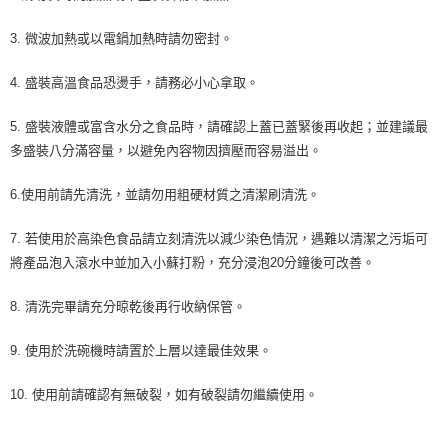
3. 微波加熱或以電鍋加熱時請勿密封。
4. 盛裝高溫食品恐燙手，請務必小心拿取。
5. 盛裝液體或富含水分之食品時，請確認上蓋已蓋緊後再收起；並建議最
多盛裝八分滿容量，以避免內容物因擠壓而容易溢出。
6.使用前請先清洗，並請勿用粗硬材質之清潔刷清洗。
7. 若使用於高染色食品請立刻清洗以減少染色情況，遇難以清潔之污垢可
將產品泡入滾水中並加入小蘇打粉，充分浸泡20分鐘後可改善。
8. 清洗完畢請充分晾乾後再行收納保管。
9. 使用於洗碗機時請置於上層以達最佳效果。
10. 使用前請確認有無破裂，如有破裂請勿繼續使用。