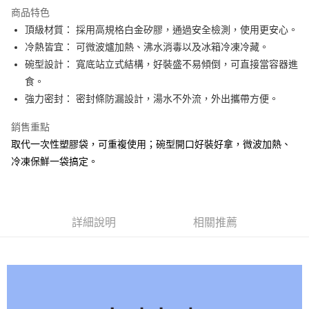
付款後7-11取貨
【繳款方式說明】
商品特色
1.分期款項不併入電信帳單，「大哥付你分期」於每月結算日後寄送繳費提
每筆NT$80，滿NT$888(含以上)免運費
頂級材質： 採用高規格白金矽膠，通過安全檢測，使用更安心。
醒簡訊。
2.透過簡訊連結打開帳單後，可選擇「超商條碼／台灣大直營門市／銀行轉
冷熱皆宜： 可微波爐加熱、沸水消毒以及冰箱冷凍冷藏。
宅配
帳／街口支付／iPASS MONEY」等通路繳費。
碗型設計： 寬底站立式結構，好裝盛不易傾倒，可直接當容器進
每筆NT$120，滿NT$1,000(含以上)免運費
【注意事項】
食。
門市取貨-自備購物袋
1.本服務係由「台灣大哥大股份有限公司」（以下簡稱本公司）所提供，讓
強力密封： 密封條防漏設計，湯水不外流，外出攜帶方便。
用戶於交易時，得透過本服務購買商品或服務，並由商店將買賣／分期付款
每筆NT$80，滿NT$500(含以上)免運費
買賣價金債權讓與本公司後，依約使用本公司帳單繳交帳款。
銷售重點
2.基於同意付款使用「大哥付你分期」之契約關係目的，商店將以您的個人
資料（包含姓名、電話或地址）提供予台灣大哥大進項蒐集、處理及利用，
取代一次性塑膠袋，可重複使用；碗型開口好裝好拿，微波加熱、
由本公司與您本人進行分期帳單所需資料之確認、核對及更正。
冷凍保鮮一袋搞定。
3.完整用戶服務條款，請詳閱以下連結：
https://oppay.tw/userRule
詳細說明
相關推薦