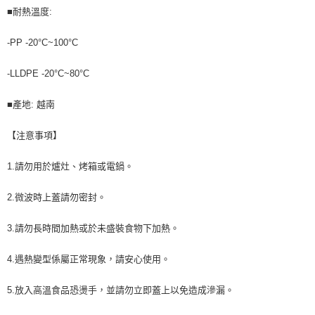
■耐熱溫度:
-PP -20°C~100°C
-LLDPE -20°C~80°C
■產地: 越南
【注意事項】
1.請勿用於爐灶、烤箱或電鍋。
2.微波時上蓋請勿密封。
3.請勿長時間加熱或於未盛裝食物下加熱。
4.遇熱變型係屬正常現象，請安心使用。
5.放入高溫食品恐燙手，並請勿立即蓋上以免造成滲漏。