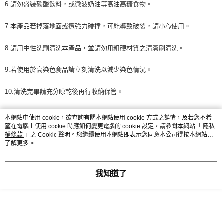
6.請勿盛裝碳酸飲料，或微波奶油等高油高糖食物。
7.本產品若掉落地面或遭強力碰撞，可能導致破裂，請小心使用。
8.請用中性洗劑清洗本產品，並請勿用粗硬材質之清潔刷清洗。
9.若使用於高染色食品請立刻清洗以減少染色情況。
10.清洗完畢請充分晾乾後再行收納保管。
11.使用於洗碗機時請置於上層以達最佳效果。
本網站中使用 cookie，欲查詢有關本網站使用 cookie 方式之詳情，及若您不希
望在電腦上使用 cookie 時應如何變更電腦的 cookie 設定，請參閱本網站「
隱私
12.非四面環扣型號產品請直立擺放。
權條款
」之 Cookie 聲明。您繼續使用本網站即表示您同意本公司得按本網站使
用條款之 Cookie 聲明使用 cookie。
了解更多 >
13.請勿用於非本產品原功能以外的用途。
我知道了
14.使用前請確認有無破裂，如有破裂請勿繼續使用。