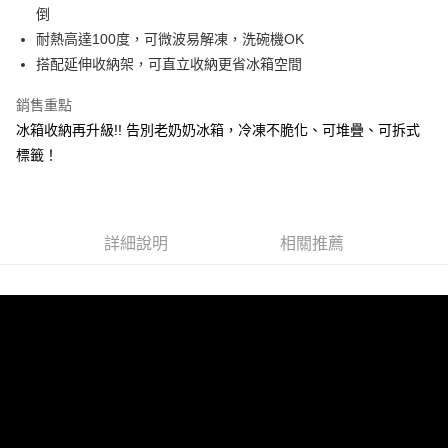
大哥付你分期
倒
相關說明
耐熱高達100度，可微波易解凍，洗碗機OK
【大哥付你分期使用說明】
搭配延伸收納架，可直立收納更省冰箱空間
ATM付款
1.本服務由台灣大哥大提供，台灣大哥大用戶可立即使用無須另外申請。
2.付款方式選擇「大哥付你分期」，訂單成立後會自動跳轉到大哥付的交易
銷售重點
流程，驗證手機門號後，選擇欲分期的期數、繳款截止日，確認付款後即完
運送方式
成交易。
冰箱收納再升級!! 告別老奶奶冰箱，冷凍不脆化、可堆疊、可拆式
3.實際核准額度、可分期數及費用金額請依後續交易確認頁面所載為準。
宅配
標籤！
4.訂單成立30分鐘內，如未前往確認交易或遇審核未通過，訂單將自動取
每筆NT$120，滿NT$1,000(含以上)免運費
消。如遇「轉專審核」未通過狀況，表示未達大哥付你分期系統評分，恕無
法說明評估內容。
【繳款方式說明】
1.分期款項不併入電信帳單，「大哥付你分期」於每月結算日後寄送繳費提
詳細說明
相關推薦
醒簡訊。
2.透過簡訊連結打開帳單後，可選擇「超商條碼／台灣大直營門市／銀行轉
帳／街口支付／iPASS MONEY」等通路繳費。
【注意事項】
1.本服務係由「台灣大哥大股份有限公司」（以下簡稱本公司）所提供，讓
用戶於交易時，得透過本服務購買商品或服務，並由商店將買賣／分期付款
買賣價金債權讓與本公司後，依約使用本公司帳單繳交帳款。
2.基於同意付款使用「大哥付你分期」之契約關係目的，商店將以您的個人
資料（包含姓名、電話或地址）提供予台灣大哥大進項蒐集、處理及利用，
由本公司與您本人進行分期帳單所需資料之確認、核對及更正。