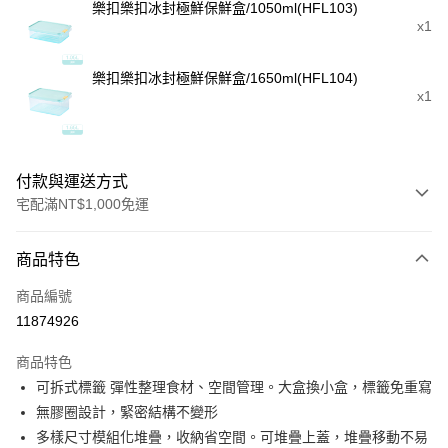
樂扣樂扣冰封極鮮保鮮盒/1050ml(HFL103)
x1
樂扣樂扣冰封極鮮保鮮盒/1650ml(HFL104)
x1
付款與運送方式
宅配滿NT$1,000免運
付款方式
商品特色
信用卡一次付款
商品編號
LINE Pay
11874926
Apple Pay
商品特色
街口支付
可拆式標籤 彈性整理食材、空間管理。大盒換小盒，標籤免重寫
無膠圈設計，緊密結構不變形
悠遊付
多樣尺寸模組化堆疊，收納省空間。可堆疊上蓋，堆疊移動不易