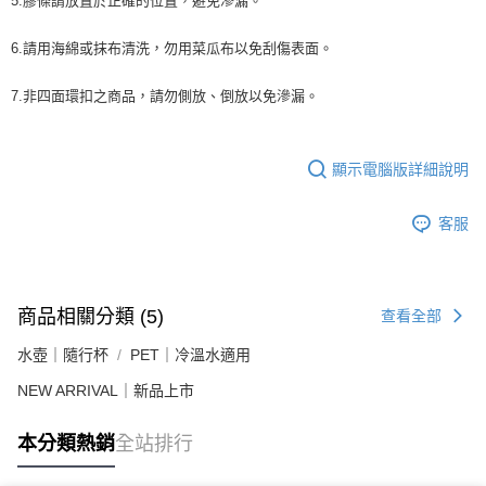
5.膠條請放置於正確的位置，避免滲漏。
6.請用海綿或抹布清洗，勿用菜瓜布以免刮傷表面。
7.非四面環扣之商品，請勿側放、倒放以免滲漏。
顯示電腦版詳細說明
客服
商品相關分類 (5)
查看全部
水壺｜隨行杯
PET｜冷溫水適用
NEW ARRIVAL｜新品上市
本分類熱銷
全站排行