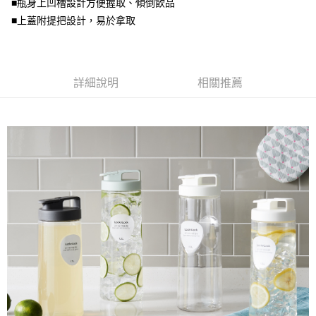
■瓶身上凹槽設計方便握取、傾倒飲品
每筆NT$80，滿NT$500(含以上)免運費
買賣價金債權讓與本公司後，依約使用本公司帳單繳交帳款。
■上蓋附提把設計，易於拿取
2.基於同意付款使用「大哥付你分期」之契約關係目的，商店將以您的個人
資料（包含姓名、電話或地址）提供予台灣大哥大進項蒐集、處理及利用，
由本公司與您本人進行分期帳單所需資料之確認、核對及更正。
3.完整用戶服務條款，請詳閱以下連結：
https://oppay.tw/userRule
詳細說明
相關推薦