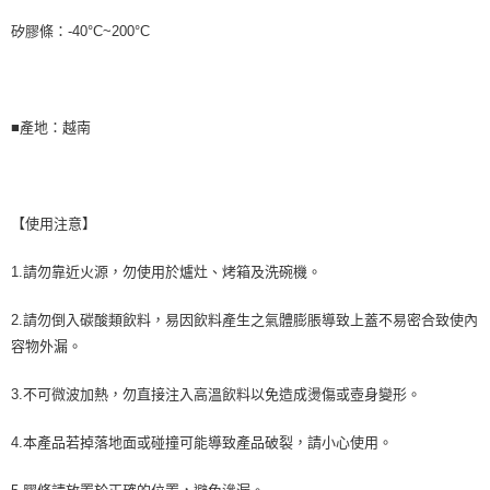
矽膠條：-40°C~200°C
■產地：越南
【使用注意】
1.請勿靠近火源，勿使用於爐灶、烤箱及洗碗機。
2.請勿倒入碳酸類飲料，易因飲料產生之氣體膨脹導致上蓋不易密合致使內
容物外漏。
3.不可微波加熱，勿直接注入高溫飲料以免造成燙傷或壺身變形。
4.本產品若掉落地面或碰撞可能導致產品破裂，請小心使用。