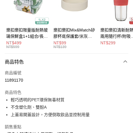
街口支付
悠遊付
大哥付你分期
樂扣樂扣限量版耐熱玻
樂扣樂扣Mix&Match矽
樂扣樂扣清新耐
相關說明
璃保鮮盒1+1組合/長方
膠杯底保護套/米灰
兩用隨行杯/附吸
【大哥付你分期使用說明】
形/1L(LLG445KKSP2-
(BOTTOM-
管/500ml/粉
NT$499
NT$99
NT$299
ATM付款
1.本服務由台灣大哥大提供，台灣大哥大用戶可立即使用無須另外申請。
NT$599
NT$139
01)
LHC4343BEG)
(LLG699DPIK)
2.付款方式選擇「大哥付你分期」，訂單成立後會自動跳轉到大哥付的交易
流程，驗證手機門號後，選擇欲分期的期數、繳款截止日，確認付款後即完
運送方式
商品特色
成交易。
3.實際核准額度、可分期數及費用金額請依後續交易確認頁面所載為準。
付款後全家取貨
商品編號
4.訂單成立30分鐘內，如未前往確認交易或遇審核未通過，訂單將自動取
每筆NT$80，滿NT$888(含以上)免運費
消。如遇「轉專審核」未通過狀況，表示未達大哥付你分期系統評分，恕無
11891170
法說明評估內容。
付款後7-11取貨
【繳款方式說明】
商品特色
1.分期款項不併入電信帳單，「大哥付你分期」於每月結算日後寄送繳費提
每筆NT$80，滿NT$888(含以上)免運費
輕巧透明的PET環保無毒材質
醒簡訊。
2.透過簡訊連結打開帳單後，可選擇「超商條碼／台灣大直營門市／銀行轉
不含塑化劑、雙酚A
宅配
帳／街口支付／iPASS MONEY」等通路繳費。
上蓋易開蓋設計，方便倒取飲品並控制用量
每筆NT$120，滿NT$1,000(含以上)免運費
【注意事項】
銷售重點
門市取貨-自備購物袋
1.本服務係由「台灣大哥大股份有限公司」（以下簡稱本公司）所提供，讓
用戶於交易時，得透過本服務購買商品或服務，並由商店將買賣／分期付款