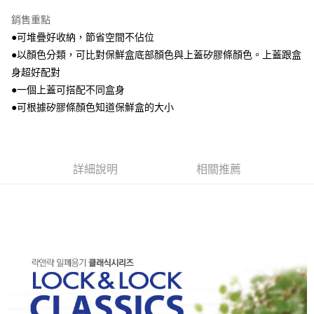
2.基於同意付款使用「大哥付你分期」之契約關係目的，商店將以您的個人
資料（包含姓名、電話或地址）提供予台灣大哥大進項蒐集、處理及利用，
銷售重點
由本公司與您本人進行分期帳單所需資料之確認、核對及更正。
●可堆疊好收納，節省空間不佔位
3.完整用戶服務條款，請詳閱以下連結：
https://oppay.tw/userRule
●以顏色分類，可比對保鮮盒底部顏色與上蓋矽膠條顏色。上蓋跟盒
身超好配對
●一個上蓋可搭配不同盒身
●可根據矽膠條顏色知道保鮮盒的大小
詳細說明
相關推薦