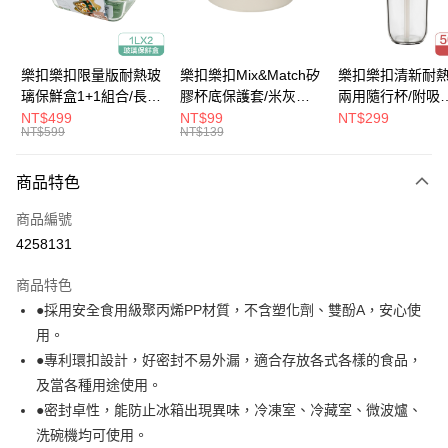
悠遊付
大哥付你分期
樂扣樂扣限量版耐熱玻
樂扣樂扣Mix&Match矽
樂扣樂扣清新耐
相關說明
璃保鮮盒1+1組合/長方
膠杯底保護套/米灰
兩用隨行杯/附吸
【大哥付你分期使用說明】
形/1L(LLG445KKSP2-
(BOTTOM-
管/500ml/粉
NT$499
NT$99
NT$299
ATM付款
1.本服務由台灣大哥大提供，台灣大哥大用戶可立即使用無須另外申請。
NT$599
NT$139
01)
LHC4343BEG)
(LLG699DPIK)
2.付款方式選擇「大哥付你分期」，訂單成立後會自動跳轉到大哥付的交易
流程，驗證手機門號後，選擇欲分期的期數、繳款截止日，確認付款後即完
運送方式
商品特色
成交易。
3.實際核准額度、可分期數及費用金額請依後續交易確認頁面所載為準。
付款後全家取貨
商品編號
4.訂單成立30分鐘內，如未前往確認交易或遇審核未通過，訂單將自動取
每筆NT$80，滿NT$888(含以上)免運費
消。如遇「轉專審核」未通過狀況，表示未達大哥付你分期系統評分，恕無
4258131
法說明評估內容。
付款後7-11取貨
【繳款方式說明】
商品特色
1.分期款項不併入電信帳單，「大哥付你分期」於每月結算日後寄送繳費提
每筆NT$80，滿NT$888(含以上)免運費
●採用安全食用級聚丙烯PP材質，不含塑化劑、雙酚A，安心使
醒簡訊。
2.透過簡訊連結打開帳單後，可選擇「超商條碼／台灣大直營門市／銀行轉
用。
宅配
帳／街口支付／iPASS MONEY」等通路繳費。
●專利環扣設計，好密封不易外漏，適合存放各式各樣的食品，
每筆NT$120，滿NT$1,000(含以上)免運費
【注意事項】
及當各種用途使用。
門市取貨-自備購物袋
1.本服務係由「台灣大哥大股份有限公司」（以下簡稱本公司）所提供，讓
●密封卓性，能防止冰箱出現異味，冷凍室、冷藏室、微波爐、
用戶於交易時，得透過本服務購買商品或服務，並由商店將買賣／分期付款
每筆NT$80，滿NT$500(含以上)免運費
洗碗機均可使用。
買賣價金債權讓與本公司後，依約使用本公司帳單繳交帳款。