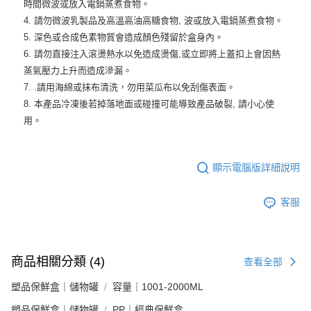
時間微波或放入電鍋蒸煮食物。
4. 請勿微波乳製品及高溫高油高糖食物, 波或放入電鍋蒸煮食物。
5. 深色或合成色素物質會造成顏色殘留於盒身內。
6. 請勿直接注入滾燙熱水以免造成燙傷,或立即將上蓋扣上會因熱
蒸氣壓力上升而造成滲漏。
7. .請用海綿或抹布清洗，勿用菜瓜布以免刮傷表面。
8. 本產品冷凍後若掉落地面或碰撞可能導致產品破裂, 請小心使
用。
顯示電腦版詳細說明
客服
商品相關分類 (4)
查看全部
塑品保鮮盒｜儲物罐
容量｜1001-2000ML
塑品保鮮盒｜儲物罐
PP｜經典保鮮盒