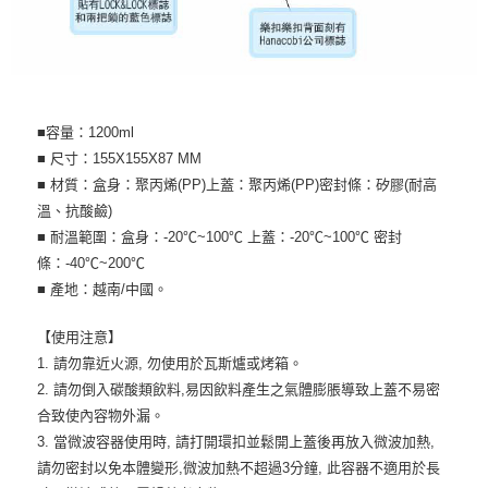
■容量：1200ml
■ 尺寸：155X155X87 MM
■ 材質：盒身：聚丙烯(PP)上蓋：聚丙烯(PP)密封條：矽膠(耐高
溫、抗酸鹼)
■ 耐溫範圍：盒身：-20℃~100℃ 上蓋：-20℃~100℃ 密封
條：-40℃~200℃
■ 產地：越南/中國。
【使用注意】
1. 請勿靠近火源, 勿使用於瓦斯爐或烤箱。
2. 請勿倒入碳酸類飲料,易因飲料產生之氣體膨脹導致上蓋不易密
合致使內容物外漏。
3. 當微波容器使用時, 請打開環扣並鬆開上蓋後再放入微波加熱,
請勿密封以免本體變形,微波加熱不超過3分鐘, 此容器不適用於長