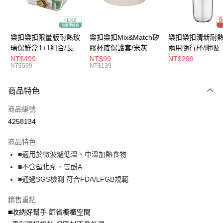
悠遊付
大哥付你分期
樂扣樂扣限量版耐熱玻
樂扣樂扣Mix&Match矽
樂扣樂扣清新耐
相關說明
璃保鮮盒1+1組合/長方
膠杯底保護套/米灰
兩用隨行杯/附吸
【大哥付你分期使用說明】
形/1L(LLG445KKSP2-
(BOTTOM-
管/500ml/粉
NT$499
NT$99
NT$299
ATM付款
1.本服務由台灣大哥大提供，台灣大哥大用戶可立即使用無須另外申請。
NT$599
NT$139
01)
LHC4343BEG)
(LLG699DPIK)
2.付款方式選擇「大哥付你分期」，訂單成立後會自動跳轉到大哥付的交易
流程，驗證手機門號後，選擇欲分期的期數、繳款截止日，確認付款後即完
運送方式
商品特色
成交易。
3.實際核准額度、可分期數及費用金額請依後續交易確認頁面所載為準。
付款後全家取貨
商品編號
4.訂單成立30分鐘內，如未前往確認交易或遇審核未通過，訂單將自動取
每筆NT$80，滿NT$888(含以上)免運費
消。如遇「轉專審核」未通過狀況，表示未達大哥付你分期系統評分，恕無
4258134
法說明評估內容。
付款後7-11取貨
【繳款方式說明】
商品特色
1.分期款項不併入電信帳單，「大哥付你分期」於每月結算日後寄送繳費提
每筆NT$80，滿NT$888(含以上)免運費
■適用於微波爐低溫、中溫加熱食物
醒簡訊。
2.透過簡訊連結打開帳單後，可選擇「超商條碼／台灣大直營門市／銀行轉
■不含塑化劑、雙酚A
宅配
帳／街口支付／iPASS MONEY」等通路繳費。
■通過SGS檢測 符合FDA/LFGB規範
每筆NT$120，滿NT$1,000(含以上)免運費
【注意事項】
銷售重點
門市取貨-自備購物袋
1.本服務係由「台灣大哥大股份有限公司」（以下簡稱本公司）所提供，讓
用戶於交易時，得透過本服務購買商品或服務，並由商店將買賣／分期付款
■收納好幫手 節省櫥櫃空間
每筆NT$80，滿NT$500(含以上)免運費
買賣價金債權讓與本公司後，依約使用本公司帳單繳交帳款。