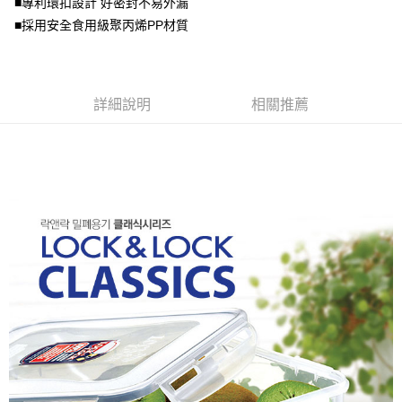
■專利環扣設計 好密封不易外漏
2.基於同意付款使用「大哥付你分期」之契約關係目的，商店將以您的個人
資料（包含姓名、電話或地址）提供予台灣大哥大進項蒐集、處理及利用，
■採用安全食用級聚丙烯PP材質
由本公司與您本人進行分期帳單所需資料之確認、核對及更正。
3.完整用戶服務條款，請詳閱以下連結：
https://oppay.tw/userRule
詳細說明
相關推薦