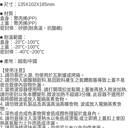
■ 尺寸：135X102X185mm
■ 材質：
盒身：聚丙烯(PP)
上蓋：聚丙烯(PP)
密封條：矽膠(耐高溫、抗酸鹼)
■ 耐溫範圍：
盒身：-20℃~100℃
上蓋：-20℃~100℃
密封條：-40℃~200℃
■ 產地：越南/中國
【使用注意】
1. 請勿靠近火源, 勿使用於瓦斯爐或烤箱。
2. 請勿倒入碳酸類飲料,易因飲料產生之氣體膨脹導致上蓋不易
密合致使內容物外漏。
3. 當微波容器使用時, 請打開環扣並鬆開上蓋後再放入微波加熱,
請勿密封以免本體變形,微波加熱不超過3分鐘, 此容器不適用於
長時間微波或放入電鍋蒸煮食物。
4. 請勿微波乳製品及高溫高油高糖食物, 波或放入電鍋蒸煮食
物。
5. 深色或合成色素物質會造成顏色殘留於盒身內。
6. 請勿直接注入滾燙熱水以免造成燙傷,或立即將上蓋扣上會因
熱蒸氣壓力上升而造成滲漏。
7. 請用海綿或抹布清洗，勿用菜瓜布以免刮傷表面。