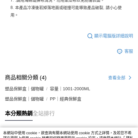
7. .請用海綿或抹布清洗，勿用菜瓜布以免刮傷表面。
8. 本產品冷凍後若掉落地面或碰撞可能導致產品破裂, 請小心使
用。
顯示電腦版詳細說明
客服
商品相關分類 (4)
查看全部
塑品保鮮盒｜儲物罐
容量｜1001-2000ML
塑品保鮮盒｜儲物罐
PP｜經典保鮮盒
本分類熱銷
全站排行
本網站中使用 cookie，欲查詢有關本網站使用 cookie 方式之詳情，及若您不希
熱門標籤