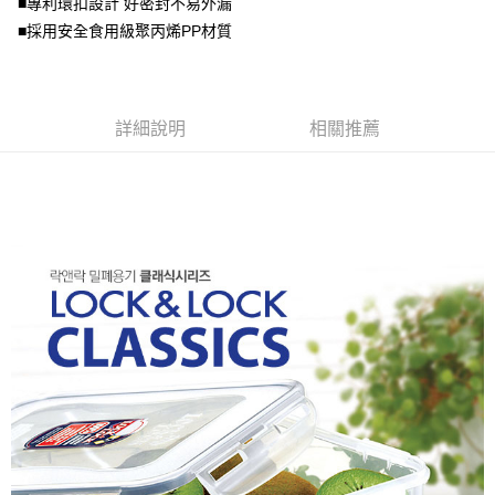
■專利環扣設計 好密封不易外漏
2.基於同意付款使用「大哥付你分期」之契約關係目的，商店將以您的個人
資料（包含姓名、電話或地址）提供予台灣大哥大進項蒐集、處理及利用，
■採用安全食用級聚丙烯PP材質
由本公司與您本人進行分期帳單所需資料之確認、核對及更正。
3.完整用戶服務條款，請詳閱以下連結：
https://oppay.tw/userRule
詳細說明
相關推薦