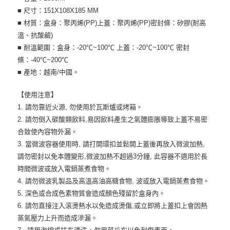
■ 尺寸：151X108X185 MM
■ 材質：盒身：聚丙烯(PP)上蓋：聚丙烯(PP)密封條：矽膠(耐高
溫、抗酸鹼)
■ 耐溫範圍：盒身：-20℃~100℃ 上蓋：-20℃~100℃ 密封
條：-40℃~200℃
■ 產地：越南/中國。
【使用注意】
1. 請勿靠近火源, 勿使用於瓦斯爐或烤箱。
2. 請勿倒入碳酸類飲料,易因飲料產生之氣體膨脹導致上蓋不易密
合致使內容物外漏。
3. 當微波容器使用時, 請打開環扣並鬆開上蓋後再放入微波加熱,
請勿密封以免本體變形,微波加熱不超過3分鐘, 此容器不適用於長
時間微波或放入電鍋蒸煮食物。
4. 請勿微波乳製品及高溫高油高糖食物, 波或放入電鍋蒸煮食物。
5. 深色或合成色素物質會造成顏色殘留於盒身內。
6. 請勿直接注入滾燙熱水以免造成燙傷,或立即將上蓋扣上會因熱
蒸氣壓力上升而造成滲漏。