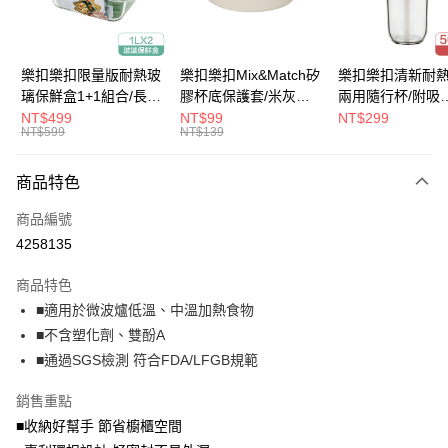
悠遊付
大哥付你分期
樂扣樂扣限量版耐熱玻
樂扣樂扣Mix&Match矽
樂扣樂扣清新耐
相關說明
璃保鮮盒1+1組合/長方
膠杯底保護套/米灰
兩用隨行杯/附吸
【大哥付你分期使用說明】
形/1L(LLG445KKSP2-
(BOTTOM-
管/500ml/粉
NT$499
NT$99
NT$299
ATM付款
1.本服務由台灣大哥大提供，台灣大哥大用戶可立即使用無須另外申請。
NT$599
NT$139
01)
LHC4343BEG)
(LLG699DPIK)
2.付款方式選擇「大哥付你分期」，訂單成立後會自動跳轉到大哥付的交易
流程，驗證手機門號後，選擇欲分期的期數、繳款截止日，確認付款後即完
運送方式
商品特色
成交易。
3.實際核准額度、可分期數及費用金額請依後續交易確認頁面所載為準。
付款後全家取貨
商品編號
4.訂單成立30分鐘內，如未前往確認交易或遇審核未通過，訂單將自動取
每筆NT$80，滿NT$888(含以上)免運費
消。如遇「轉專審核」未通過狀況，表示未達大哥付你分期系統評分，恕無
4258135
法說明評估內容。
付款後7-11取貨
【繳款方式說明】
商品特色
1.分期款項不併入電信帳單，「大哥付你分期」於每月結算日後寄送繳費提
每筆NT$80，滿NT$888(含以上)免運費
■適用於微波爐低溫、中溫加熱食物
醒簡訊。
2.透過簡訊連結打開帳單後，可選擇「超商條碼／台灣大直營門市／銀行轉
■不含塑化劑、雙酚A
宅配
帳／街口支付／iPASS MONEY」等通路繳費。
■通過SGS檢測 符合FDA/LFGB規範
每筆NT$120，滿NT$1,000(含以上)免運費
【注意事項】
銷售重點
門市取貨-自備購物袋
1.本服務係由「台灣大哥大股份有限公司」（以下簡稱本公司）所提供，讓
用戶於交易時，得透過本服務購買商品或服務，並由商店將買賣／分期付款
■收納好幫手 節省櫥櫃空間
每筆NT$80，滿NT$500(含以上)免運費
買賣價金債權讓與本公司後，依約使用本公司帳單繳交帳款。