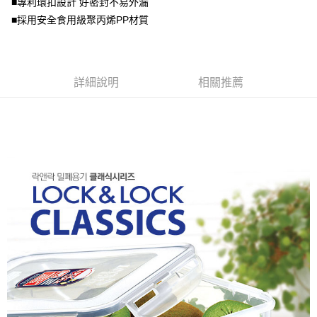
■專利環扣設計 好密封不易外漏
2.基於同意付款使用「大哥付你分期」之契約關係目的，商店將以您的個人
資料（包含姓名、電話或地址）提供予台灣大哥大進項蒐集、處理及利用，
■採用安全食用級聚丙烯PP材質
由本公司與您本人進行分期帳單所需資料之確認、核對及更正。
3.完整用戶服務條款，請詳閱以下連結：
https://oppay.tw/userRule
詳細說明
相關推薦