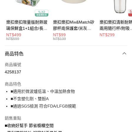
悠遊付
大哥付你分期
樂扣樂扣限量版耐熱玻
樂扣樂扣Mix&Match矽
樂扣樂扣清新耐
相關說明
璃保鮮盒1+1組合/長方
膠杯底保護套/米灰
兩用隨行杯/附吸
【大哥付你分期使用說明】
形/1L(LLG445KKSP2-
(BOTTOM-
管/500ml/粉
NT$499
NT$99
NT$299
ATM付款
1.本服務由台灣大哥大提供，台灣大哥大用戶可立即使用無須另外申請。
NT$599
NT$139
01)
LHC4343BEG)
(LLG699DPIK)
2.付款方式選擇「大哥付你分期」，訂單成立後會自動跳轉到大哥付的交易
流程，驗證手機門號後，選擇欲分期的期數、繳款截止日，確認付款後即完
運送方式
商品特色
成交易。
3.實際核准額度、可分期數及費用金額請依後續交易確認頁面所載為準。
付款後全家取貨
商品編號
4.訂單成立30分鐘內，如未前往確認交易或遇審核未通過，訂單將自動取
每筆NT$80，滿NT$888(含以上)免運費
消。如遇「轉專審核」未通過狀況，表示未達大哥付你分期系統評分，恕無
4258137
法說明評估內容。
付款後7-11取貨
【繳款方式說明】
商品特色
1.分期款項不併入電信帳單，「大哥付你分期」於每月結算日後寄送繳費提
每筆NT$80，滿NT$888(含以上)免運費
■適用於微波爐低溫、中溫加熱食物
醒簡訊。
2.透過簡訊連結打開帳單後，可選擇「超商條碼／台灣大直營門市／銀行轉
■不含塑化劑、雙酚A
宅配
帳／街口支付／iPASS MONEY」等通路繳費。
■通過SGS檢測 符合FDA/LFGB規範
每筆NT$120，滿NT$1,000(含以上)免運費
【注意事項】
銷售重點
門市取貨-自備購物袋
1.本服務係由「台灣大哥大股份有限公司」（以下簡稱本公司）所提供，讓
用戶於交易時，得透過本服務購買商品或服務，並由商店將買賣／分期付款
■收納好幫手 節省櫥櫃空間
每筆NT$80，滿NT$500(含以上)免運費
買賣價金債權讓與本公司後，依約使用本公司帳單繳交帳款。