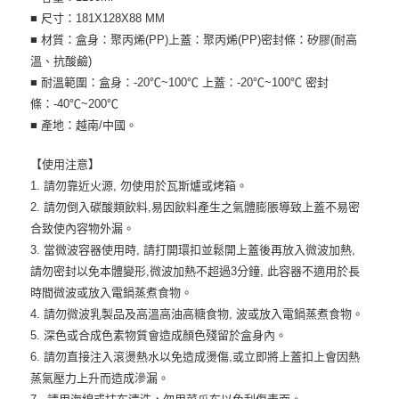
■ 尺寸：181X128X88 MM
■ 材質：盒身：聚丙烯(PP)上蓋：聚丙烯(PP)密封條：矽膠(耐高
溫、抗酸鹼)
■ 耐溫範圍：盒身：-20℃~100℃ 上蓋：-20℃~100℃ 密封
條：-40℃~200℃
■ 產地：越南/中國。
【使用注意】
1. 請勿靠近火源, 勿使用於瓦斯爐或烤箱。
2. 請勿倒入碳酸類飲料,易因飲料產生之氣體膨脹導致上蓋不易密
合致使內容物外漏。
3. 當微波容器使用時, 請打開環扣並鬆開上蓋後再放入微波加熱,
請勿密封以免本體變形,微波加熱不超過3分鐘, 此容器不適用於長
時間微波或放入電鍋蒸煮食物。
4. 請勿微波乳製品及高溫高油高糖食物, 波或放入電鍋蒸煮食物。
5. 深色或合成色素物質會造成顏色殘留於盒身內。
6. 請勿直接注入滾燙熱水以免造成燙傷,或立即將上蓋扣上會因熱
蒸氣壓力上升而造成滲漏。