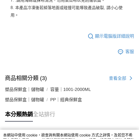
7. .請用海綿或抹布清洗，勿用菜瓜布以免刮傷表面。
8. 本產品冷凍後若掉落地面或碰撞可能導致產品破裂, 請小心使
用。
顯示電腦版詳細說明
客服
商品相關分類 (3)
查看全部
塑品保鮮盒｜儲物罐
容量｜1001-2000ML
塑品保鮮盒｜儲物罐
PP｜經典保鮮盒
本分類熱銷
全站排行
本網站中使用 cookie，欲查詢有關本網站使用 cookie 方式之詳情，及若您不希
熱門標籤