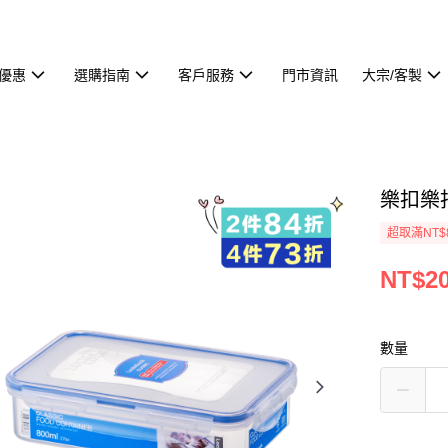
優惠
選購指南
客戶服務
門市資訊
大宗/客製
樂扣樂扣
超取滿NT$
NT$2
數量