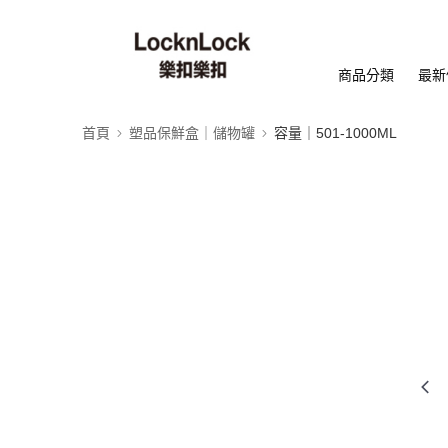
商品分類
最新
首頁
塑品保鮮盒｜儲物罐
容量｜501-1000ML