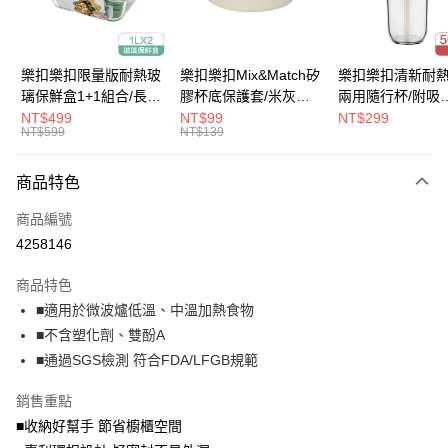
悠遊付
大哥付你分期
樂扣樂扣限量版耐熱玻
樂扣樂扣Mix&Match矽
樂扣樂扣清新耐
相關說明
璃保鮮盒1+1組合/長方
膠杯底保護套/米灰
兩用隨行杯/附吸
【大哥付你分期使用說明】
形/1L(LLG445KKSP2-
(BOTTOM-
管/500ml/粉
NT$499
NT$99
NT$299
ATM付款
1.本服務由台灣大哥大提供，台灣大哥大用戶可立即使用無須另外申請。
NT$599
NT$139
01)
LHC4343BEG)
(LLG699DPIK)
2.付款方式選擇「大哥付你分期」，訂單成立後會自動跳轉到大哥付的交易
流程，驗證手機門號後，選擇欲分期的期數、繳款截止日，確認付款後即完
運送方式
商品特色
成交易。
3.實際核准額度、可分期數及費用金額請依後續交易確認頁面所載為準。
付款後全家取貨
商品編號
4.訂單成立30分鐘內，如未前往確認交易或遇審核未通過，訂單將自動取
每筆NT$80，滿NT$888(含以上)免運費
消。如遇「轉專審核」未通過狀況，表示未達大哥付你分期系統評分，恕無
4258146
法說明評估內容。
付款後7-11取貨
【繳款方式說明】
商品特色
1.分期款項不併入電信帳單，「大哥付你分期」於每月結算日後寄送繳費提
每筆NT$80，滿NT$888(含以上)免運費
■適用於微波爐低溫、中溫加熱食物
醒簡訊。
2.透過簡訊連結打開帳單後，可選擇「超商條碼／台灣大直營門市／銀行轉
■不含塑化劑、雙酚A
宅配
帳／街口支付／iPASS MONEY」等通路繳費。
■通過SGS檢測 符合FDA/LFGB規範
每筆NT$120，滿NT$1,000(含以上)免運費
【注意事項】
銷售重點
門市取貨-自備購物袋
1.本服務係由「台灣大哥大股份有限公司」（以下簡稱本公司）所提供，讓
用戶於交易時，得透過本服務購買商品或服務，並由商店將買賣／分期付款
■收納好幫手 節省櫥櫃空間
每筆NT$80，滿NT$500(含以上)免運費
買賣價金債權讓與本公司後，依約使用本公司帳單繳交帳款。