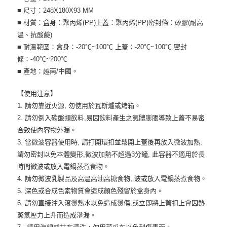
■ 尺寸：248X180X93 MM
■ 材質：盒身：聚丙烯(PP)上蓋：聚丙烯(PP)密封條：矽膠(耐高
溫、抗酸鹼)
■ 耐溫範圍：盒身：-20℃~100℃ 上蓋：-20℃~100℃ 密封
條：-40℃~200℃
■ 產地：越南/中國。
【使用注意】
1. 請勿靠近火源, 勿使用於瓦斯爐或烤箱。
2. 請勿倒入碳酸類飲料,易因飲料產生之氣體膨脹導致上蓋不易密
合致使內容物外漏。
3. 當微波容器使用時, 請打開環扣並鬆開上蓋後再放入微波加熱,
請勿密封以免本體變形,微波加熱不超過3分鐘, 此容器不適用於長
時間微波或放入電鍋蒸煮食物。
4. 請勿微波乳製品及高溫高油高糖食物, 波或放入電鍋蒸煮食物。
5. 深色或合成色素物質會造成顏色殘留於盒身內。
6. 請勿直接注入滾燙熱水以免造成燙傷,或立即將上蓋扣上會因熱
蒸氣壓力上升而造成滲漏。