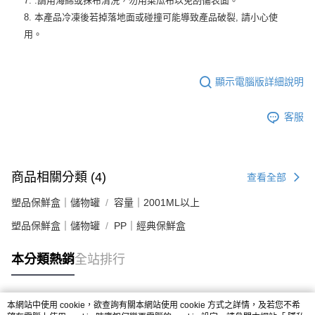
7. .請用海綿或抹布清洗，勿用菜瓜布以免刮傷表面。
8. 本產品冷凍後若掉落地面或碰撞可能導致產品破裂, 請小心使
用。
顯示電腦版詳細說明
客服
商品相關分類 (4)
查看全部
塑品保鮮盒｜儲物罐
容量｜2001ML以上
塑品保鮮盒｜儲物罐
PP｜經典保鮮盒
本分類熱銷
全站排行
本網站中使用 cookie，欲查詢有關本網站使用 cookie 方式之詳情，及若您不希
熱門標籤