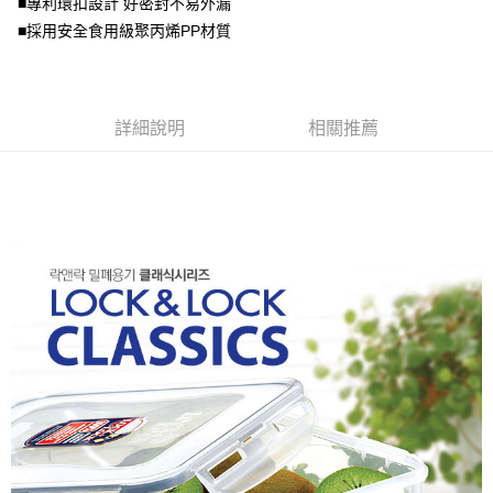
■專利環扣設計 好密封不易外漏
2.基於同意付款使用「大哥付你分期」之契約關係目的，商店將以您的個人
資料（包含姓名、電話或地址）提供予台灣大哥大進項蒐集、處理及利用，
■採用安全食用級聚丙烯PP材質
由本公司與您本人進行分期帳單所需資料之確認、核對及更正。
3.完整用戶服務條款，請詳閱以下連結：
https://oppay.tw/userRule
詳細說明
相關推薦