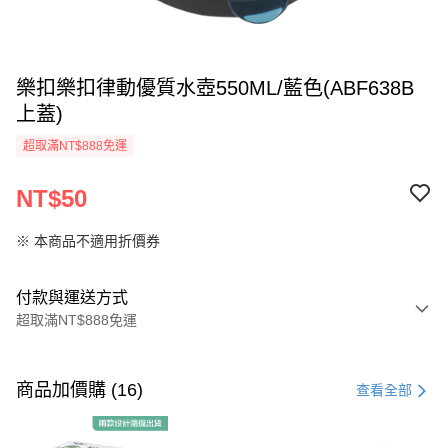
樂扣樂扣律動優質水壺550ML/藍色(ABF638B
上蓋)
超取滿NT$888免運
NT$50
※ 本商品不適用折價券
付款與運送方式
超取滿NT$888免運
付款方式
信用卡一次付款
商品加價購 (16)
查看全部
LINE Pay