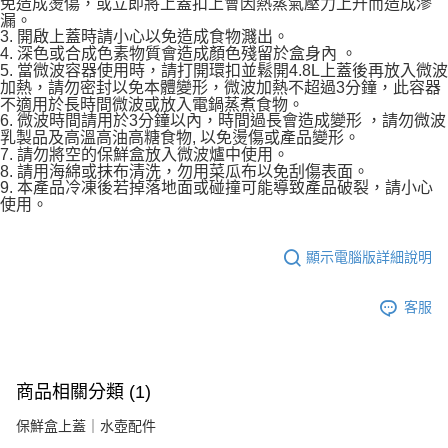
免造成燙傷，或立即將上蓋扣上會因熱蒸氣壓力上升而造成滲
漏。
3. 開啟上蓋時請小心以免造成食物濺出。
4. 深色或合成色素物質會造成顏色殘留於盒身內 。
5. 當微波容器使用時，請打開環扣並鬆開4.8L上蓋後再放入微波
加熱，請勿密封以免本體變形，微波加熱不超過3分鐘，此容器
不適用於長時間微波或放入電鍋蒸煮食物。
6. 微波時間請用於3分鐘以內，時間過長會造成變形 ，請勿微波
乳製品及高溫高油高糖食物, 以免燙傷或產品變形。
7. 請勿將空的保鮮盒放入微波爐中使用。
8. 請用海綿或抹布清洗，勿用菜瓜布以免刮傷表面。
9. 本產品冷凍後若掉落地面或碰撞可能導致產品破裂，請小心
使用。
顯示電腦版詳細說明
客服
商品相關分類 (1)
保鮮盒上蓋｜水壺配件