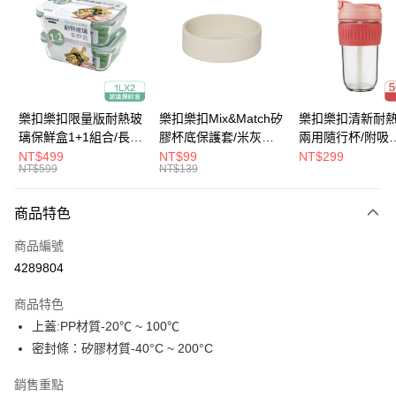
Apple Pay
街口支付
悠遊付
大哥付你分期
樂扣樂扣限量版耐熱玻
樂扣樂扣Mix&Match矽
樂扣樂扣清新耐
相關說明
璃保鮮盒1+1組合/長方
膠杯底保護套/米灰
兩用隨行杯/附吸
【大哥付你分期使用說明】
形/1L(LLG445KKSP2-
(BOTTOM-
管/500ml/粉
NT$499
NT$99
NT$299
ATM付款
1.本服務由台灣大哥大提供，台灣大哥大用戶可立即使用無須另外申請。
NT$599
NT$139
01)
LHC4343BEG)
(LLG699DPIK)
2.付款方式選擇「大哥付你分期」，訂單成立後會自動跳轉到大哥付的交易
流程，驗證手機門號後，選擇欲分期的期數、繳款截止日，確認付款後即完
運送方式
商品特色
成交易。
3.實際核准額度、可分期數及費用金額請依後續交易確認頁面所載為準。
付款後全家取貨
商品編號
4.訂單成立30分鐘內，如未前往確認交易或遇審核未通過，訂單將自動取
每筆NT$80，滿NT$888(含以上)免運費
消。如遇「轉專審核」未通過狀況，表示未達大哥付你分期系統評分，恕無
4289804
法說明評估內容。
付款後7-11取貨
【繳款方式說明】
商品特色
1.分期款項不併入電信帳單，「大哥付你分期」於每月結算日後寄送繳費提
每筆NT$80，滿NT$888(含以上)免運費
上蓋:PP材質-20℃ ~ 100℃
醒簡訊。
2.透過簡訊連結打開帳單後，可選擇「超商條碼／台灣大直營門市／銀行轉
密封條：矽膠材質-40°C ~ 200°C
宅配
帳／街口支付／iPASS MONEY」等通路繳費。
每筆NT$120，滿NT$1,000(含以上)免運費
銷售重點
【注意事項】