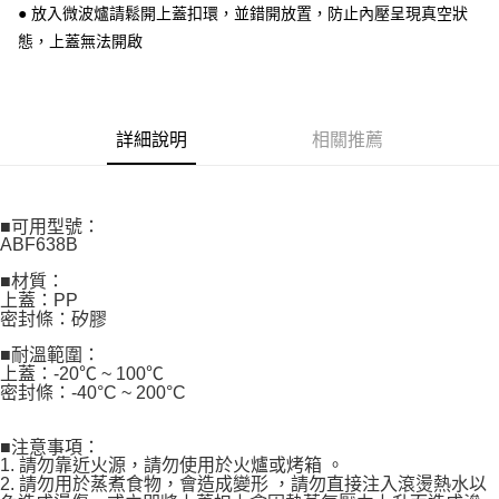
● 放入微波爐請鬆開上蓋扣環，並錯開放置，防止內壓呈現真空狀
門市取貨-自備購物袋
1.本服務係由「台灣大哥大股份有限公司」（以下簡稱本公司）所提供，讓
用戶於交易時，得透過本服務購買商品或服務，並由商店將買賣／分期付款
態，上蓋無法開啟
每筆NT$80，滿NT$500(含以上)免運費
買賣價金債權讓與本公司後，依約使用本公司帳單繳交帳款。
2.基於同意付款使用「大哥付你分期」之契約關係目的，商店將以您的個人
資料（包含姓名、電話或地址）提供予台灣大哥大進項蒐集、處理及利用，
由本公司與您本人進行分期帳單所需資料之確認、核對及更正。
3.完整用戶服務條款，請詳閱以下連結：
https://oppay.tw/userRule
詳細說明
相關推薦
■可用型號：
ABF638B
■材質：
上蓋：PP
密封條：矽膠
■耐溫範圍：
上蓋：-20℃ ~ 100℃
密封條：-40°C ~ 200°C
■注意事項：
1. 請勿靠近火源，請勿使用於火爐或烤箱 。
2. 請勿用於蒸煮食物，會造成變形 ，請勿直接注入滾燙熱水以