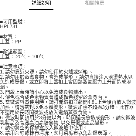
詳細說明
相關推薦
門市取貨-自備購物袋
1.本服務係由「台灣大哥大股份有限公司」（以下簡稱本公司）所提供，讓
用戶於交易時，得透過本服務購買商品或服務，並由商店將買賣／分期付款
每筆NT$80，滿NT$500(含以上)免運費
買賣價金債權讓與本公司後，依約使用本公司帳單繳交帳款。
2.基於同意付款使用「大哥付你分期」之契約關係目的，商店將以您的個人
■可用型號：
資料（包含姓名、電話或地址）提供予台灣大哥大進項蒐集、處理及利用，
HPL731
由本公司與您本人進行分期帳單所需資料之確認、核對及更正。
■材質：
3.完整用戶服務條款，請詳閱以下連結：
https://oppay.tw/userRule
上蓋：PP
■耐溫範圍：
上蓋：-20℃ ~ 100℃
■注意事項：
1. 請勿靠近火源，請勿使用於火爐或烤箱 。
2. 請勿用於蒸煮食物，會造成變形 ，請勿直接注入滾燙熱水以
免造成燙傷，或立即將上蓋扣上會因熱蒸氣壓力上升而造成滲
漏。
3. 開啟上蓋時請小心以免造成食物濺出。
4. 深色或合成色素物質會造成顏色殘留於盒身內 。
5. 當微波容器使用時，請打開環扣並鬆開4.8L上蓋後再放入微波
加熱，請勿密封以免本體變形，微波加熱不超過3分鐘，此容器
不適用於長時間微波或放入電鍋蒸煮食物。
6. 微波時間請用於3分鐘以內，時間過長會造成變形 ，請勿微波
乳製品及高溫高油高糖食物, 以免燙傷或產品變形。
7. 請勿將空的保鮮盒放入微波爐中使用。
8. 請用海綿或抹布清洗，勿用菜瓜布以免刮傷表面。