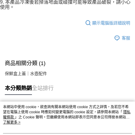
9. 本產品冷凍後若掉落地面或碰撞可能導致產品破裂，請小心
使用。
顯示電腦版詳細說明
客服
商品相關分類 (1)
保鮮盒上蓋｜水壺配件
本分類熱銷
全站排行
本網站中使用 cookie，欲查詢有關本網站使用 cookie 方式之詳情，及若您不希
熱門標籤
望在電腦上使用 cookie 時應如何變更電腦的 cookie 設定，請參閱本網站「
隱私
權條款
」之 Cookie 聲明。您繼續使用本網站即表示您同意本公司得按本網站使
用條款之 Cookie 聲明使用 cookie。
了解更多 >