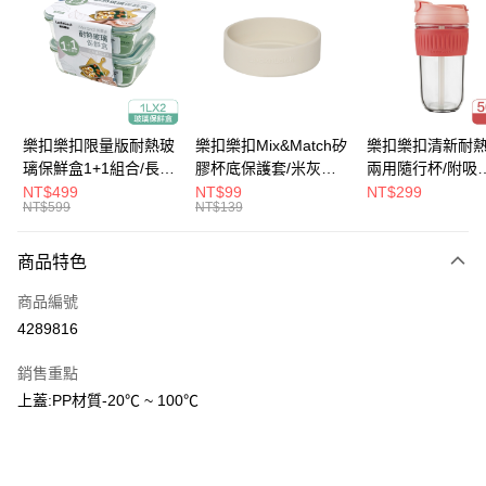
Apple Pay
街口支付
悠遊付
大哥付你分期
樂扣樂扣限量版耐熱玻
樂扣樂扣Mix&Match矽
樂扣樂扣清新耐
相關說明
璃保鮮盒1+1組合/長方
膠杯底保護套/米灰
兩用隨行杯/附吸
【大哥付你分期使用說明】
形/1L(LLG445KKSP2-
(BOTTOM-
管/500ml/粉
NT$499
NT$99
NT$299
ATM付款
1.本服務由台灣大哥大提供，台灣大哥大用戶可立即使用無須另外申請。
NT$599
NT$139
01)
LHC4343BEG)
(LLG699DPIK)
2.付款方式選擇「大哥付你分期」，訂單成立後會自動跳轉到大哥付的交易
流程，驗證手機門號後，選擇欲分期的期數、繳款截止日，確認付款後即完
運送方式
商品特色
成交易。
3.實際核准額度、可分期數及費用金額請依後續交易確認頁面所載為準。
付款後全家取貨
商品編號
4.訂單成立30分鐘內，如未前往確認交易或遇審核未通過，訂單將自動取
每筆NT$80，滿NT$888(含以上)免運費
消。如遇「轉專審核」未通過狀況，表示未達大哥付你分期系統評分，恕無
4289816
法說明評估內容。
付款後7-11取貨
【繳款方式說明】
銷售重點
1.分期款項不併入電信帳單，「大哥付你分期」於每月結算日後寄送繳費提
每筆NT$80，滿NT$888(含以上)免運費
上蓋:PP材質-20℃ ~ 100℃
醒簡訊。
2.透過簡訊連結打開帳單後，可選擇「超商條碼／台灣大直營門市／銀行轉
宅配
帳／街口支付／iPASS MONEY」等通路繳費。
每筆NT$120，滿NT$1,000(含以上)免運費
【注意事項】