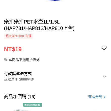
樂扣樂扣PET水壺1L/1.5L
(HAP731/HAP812/HAP810上蓋)
超取滿NT$888免運
NT$19
※ 本商品不適用折價券
付款與運送方式
超取滿NT$888免運
付款方式
信用卡一次付款
商品加價購 (16)
查看全部
LINE Pay