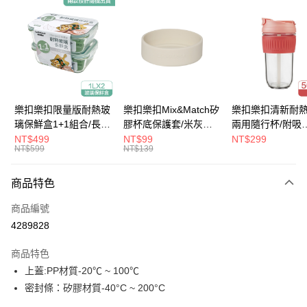
LINE Pay
Apple Pay
街口支付
悠遊付
大哥付你分期
樂扣樂扣限量版耐熱玻
樂扣樂扣Mix&Match矽
樂扣樂扣清新耐
相關說明
璃保鮮盒1+1組合/長方
膠杯底保護套/米灰
兩用隨行杯/附吸
【大哥付你分期使用說明】
形/1L(LLG445KKSP2-
(BOTTOM-
管/500ml/粉
NT$499
NT$99
NT$299
ATM付款
1.本服務由台灣大哥大提供，台灣大哥大用戶可立即使用無須另外申請。
NT$599
NT$139
01)
LHC4343BEG)
(LLG699DPIK)
2.付款方式選擇「大哥付你分期」，訂單成立後會自動跳轉到大哥付的交易
流程，驗證手機門號後，選擇欲分期的期數、繳款截止日，確認付款後即完
運送方式
商品特色
成交易。
3.實際核准額度、可分期數及費用金額請依後續交易確認頁面所載為準。
付款後全家取貨
商品編號
4.訂單成立30分鐘內，如未前往確認交易或遇審核未通過，訂單將自動取
每筆NT$80，滿NT$888(含以上)免運費
消。如遇「轉專審核」未通過狀況，表示未達大哥付你分期系統評分，恕無
4289828
法說明評估內容。
付款後7-11取貨
【繳款方式說明】
商品特色
1.分期款項不併入電信帳單，「大哥付你分期」於每月結算日後寄送繳費提
每筆NT$80，滿NT$888(含以上)免運費
上蓋:PP材質-20℃ ~ 100℃
醒簡訊。
2.透過簡訊連結打開帳單後，可選擇「超商條碼／台灣大直營門市／銀行轉
密封條：矽膠材質-40°C ~ 200°C
宅配
帳／街口支付／iPASS MONEY」等通路繳費。