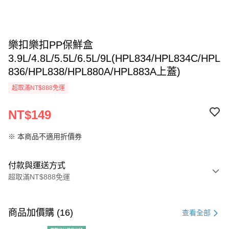
樂扣樂扣PP保鮮盒
3.9L/4.8L/5.5L/6.5L/9L(HPL834/HPL834C/HPL
836/HPL838/HPL880A/HPL883A上蓋)
超取滿NT$888免運
NT$149
※ 本商品不適用折價券
付款與運送方式
超取滿NT$888免運
付款方式
信用卡一次付款
商品加價購 (16)
查看全部