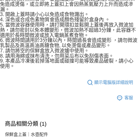
免造成燙傷，或立即將上蓋扣上會因熱蒸氣壓力上升而造成滲
漏。
3. 開啟上蓋時請小心以免造成食物濺出。
4. 深色或合成色素物質會造成顏色殘留於盒身內 。
5. 當微波容器使用時，請打開環扣並鬆開上蓋後再放入微波加
熱，請勿密封以免本體變形，微波加熱不超過3分鐘，此容器不
適用於長時間微波或放入電鍋蒸煮食物。
6. 微波時間請用於3分鐘以內，時間過長會造成變形 ，請勿微波
乳製品及高溫高油高糖食物, 以免燙傷或產品變形。
7. 請勿將空的保鮮盒放入微波爐中使用。
8. 請用海綿或抹布清洗，勿用菜瓜布以免刮傷表面。
9. 本產品冷凍後若掉落地面或碰撞可能導致產品破裂，請小心
使用。
顯示電腦版詳細說明
客服
商品相關分類 (1)
保鮮盒上蓋｜水壺配件