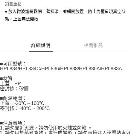
每筆NT$120，滿NT$1,000(含以上)免運費
銷售重點
【注意事項】
● 放入微波爐請鬆開上蓋扣環，並錯開放置，防止內壓呈現真空狀
門市取貨-自備購物袋
1.本服務係由「台灣大哥大股份有限公司」（以下簡稱本公司）所提供，讓
用戶於交易時，得透過本服務購買商品或服務，並由商店將買賣／分期付款
態，上蓋無法開啟
每筆NT$80，滿NT$500(含以上)免運費
買賣價金債權讓與本公司後，依約使用本公司帳單繳交帳款。
2.基於同意付款使用「大哥付你分期」之契約關係目的，商店將以您的個人
資料（包含姓名、電話或地址）提供予台灣大哥大進項蒐集、處理及利用，
由本公司與您本人進行分期帳單所需資料之確認、核對及更正。
3.完整用戶服務條款，請詳閱以下連結：
https://oppay.tw/userRule
詳細說明
相關推薦
■可用型號：
HPL834/HPL834C/HPL836/HPL838/HPL880A/HPL883A
■材質：
上蓋：PP
密封條：矽膠
■耐溫範圍：
上蓋：-20℃ ~ 100℃
密封條：-40°C ~ 200°C
■注意事項：
1. 請勿靠近火源，請勿使用於火爐或烤箱 。
2. 請勿用於蒸煮食物，會造成變形 ，請勿直接注入滾燙熱水以