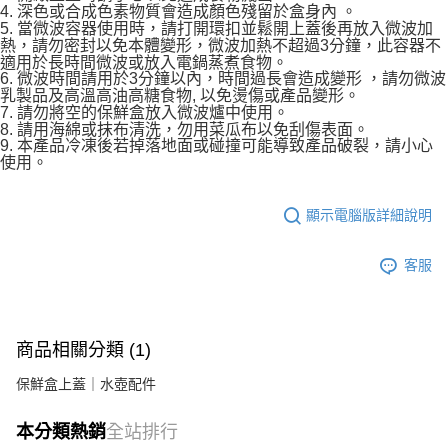
4. 深色或合成色素物質會造成顏色殘留於盒身內 。
5. 當微波容器使用時，請打開環扣並鬆開上蓋後再放入微波加
熱，請勿密封以免本體變形，微波加熱不超過3分鐘，此容器不
適用於長時間微波或放入電鍋蒸煮食物。
6. 微波時間請用於3分鐘以內，時間過長會造成變形 ，請勿微波
乳製品及高溫高油高糖食物, 以免燙傷或產品變形。
7. 請勿將空的保鮮盒放入微波爐中使用。
8. 請用海綿或抹布清洗，勿用菜瓜布以免刮傷表面。
9. 本產品冷凍後若掉落地面或碰撞可能導致產品破裂，請小心
使用。
顯示電腦版詳細說明
客服
商品相關分類 (1)
保鮮盒上蓋｜水壺配件
本分類熱銷
全站排行