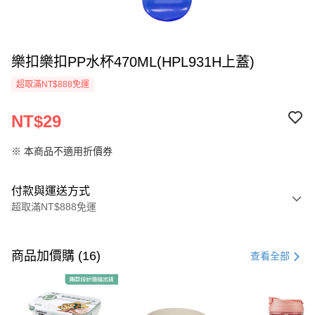
樂扣樂扣PP水杯470ML(HPL931H上蓋)
超取滿NT$888免運
NT$29
※ 本商品不適用折價券
付款與運送方式
超取滿NT$888免運
付款方式
信用卡一次付款
商品加價購 (16)
查看全部
LINE Pay
Apple Pay