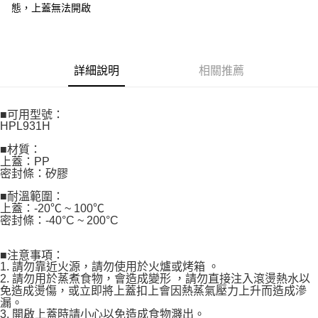
用戶於交易時，得透過本服務購買商品或服務，並由商店將買賣／分期付款
態，上蓋無法開啟
每筆NT$80，滿NT$500(含以上)免運費
買賣價金債權讓與本公司後，依約使用本公司帳單繳交帳款。
2.基於同意付款使用「大哥付你分期」之契約關係目的，商店將以您的個人
資料（包含姓名、電話或地址）提供予台灣大哥大進項蒐集、處理及利用，
由本公司與您本人進行分期帳單所需資料之確認、核對及更正。
3.完整用戶服務條款，請詳閱以下連結：
https://oppay.tw/userRule
詳細說明
相關推薦
■可用型號：
HPL931H
■材質：
上蓋：PP
密封條：矽膠
■耐溫範圍：
上蓋：-20℃ ~ 100℃
密封條：-40°C ~ 200°C
■注意事項：
1. 請勿靠近火源，請勿使用於火爐或烤箱 。
2. 請勿用於蒸煮食物，會造成變形 ，請勿直接注入滾燙熱水以
免造成燙傷，或立即將上蓋扣上會因熱蒸氣壓力上升而造成滲
漏。
3. 開啟上蓋時請小心以免造成食物濺出。