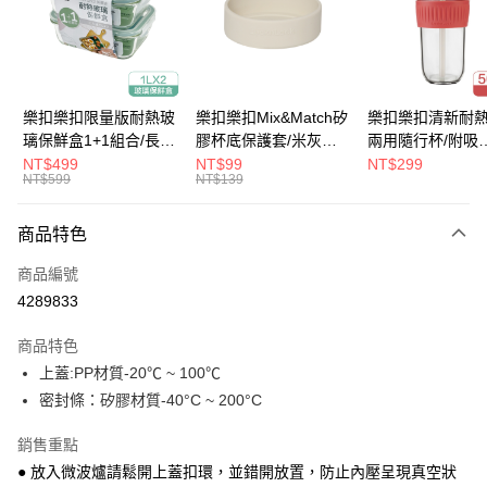
街口支付
悠遊付
大哥付你分期
樂扣樂扣限量版耐熱玻
樂扣樂扣Mix&Match矽
樂扣樂扣清新耐
相關說明
璃保鮮盒1+1組合/長方
膠杯底保護套/米灰
兩用隨行杯/附吸
【大哥付你分期使用說明】
形/1L(LLG445KKSP2-
(BOTTOM-
管/500ml/粉
NT$499
NT$99
NT$299
ATM付款
1.本服務由台灣大哥大提供，台灣大哥大用戶可立即使用無須另外申請。
NT$599
NT$139
01)
LHC4343BEG)
(LLG699DPIK)
2.付款方式選擇「大哥付你分期」，訂單成立後會自動跳轉到大哥付的交易
流程，驗證手機門號後，選擇欲分期的期數、繳款截止日，確認付款後即完
運送方式
商品特色
成交易。
3.實際核准額度、可分期數及費用金額請依後續交易確認頁面所載為準。
付款後全家取貨
商品編號
4.訂單成立30分鐘內，如未前往確認交易或遇審核未通過，訂單將自動取
每筆NT$80，滿NT$888(含以上)免運費
消。如遇「轉專審核」未通過狀況，表示未達大哥付你分期系統評分，恕無
4289833
法說明評估內容。
付款後7-11取貨
【繳款方式說明】
商品特色
1.分期款項不併入電信帳單，「大哥付你分期」於每月結算日後寄送繳費提
每筆NT$80，滿NT$888(含以上)免運費
上蓋:PP材質-20℃ ~ 100℃
醒簡訊。
2.透過簡訊連結打開帳單後，可選擇「超商條碼／台灣大直營門市／銀行轉
密封條：矽膠材質-40°C ~ 200°C
宅配
帳／街口支付／iPASS MONEY」等通路繳費。
每筆NT$120，滿NT$1,000(含以上)免運費
銷售重點
【注意事項】
● 放入微波爐請鬆開上蓋扣環，並錯開放置，防止內壓呈現真空狀
門市取貨-自備購物袋
1.本服務係由「台灣大哥大股份有限公司」（以下簡稱本公司）所提供，讓