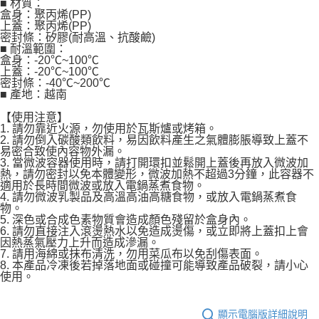
■ 材質：
盒身：聚丙烯(PP)
上蓋：聚丙烯(PP)
密封條：矽膠(耐高溫、抗酸鹼)
■ 耐溫範圍：
盒身：-20℃~100℃
上蓋：-20℃~100℃
密封條：-40℃~200℃
■ 產地：越南
【使用注意】
1. 請勿靠近火源，勿使用於瓦斯爐或烤箱。
2. 請勿倒入碳酸類飲料，易因飲料產生之氣體膨脹導致上蓋不
易密合致使內容物外漏。
3. 當微波容器使用時，請打開環扣並鬆開上蓋後再放入微波加
熱，請勿密封以免本體變形，微波加熱不超過3分鐘，此容器不
適用於長時間微波或放入電鍋蒸煮食物。
4. 請勿微波乳製品及高溫高油高糖食物，或放入電鍋蒸煮食
物。
5. 深色或合成色素物質會造成顏色殘留於盒身內。
6. 請勿直接注入滾燙熱水以免造成燙傷，或立即將上蓋扣上會
因熱蒸氣壓力上升而造成滲漏。
7. 請用海綿或抹布清洗，勿用菜瓜布以免刮傷表面。
8. 本產品冷凍後若掉落地面或碰撞可能導致產品破裂，請小心
使用。
顯示電腦版詳細說明