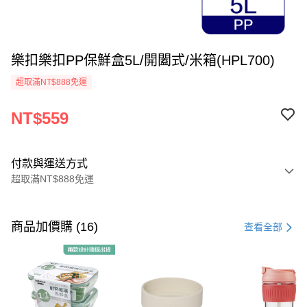
樂扣樂扣PP保鮮盒5L/開闔式/米箱(HPL700)
超取滿NT$888免運
NT$559
付款與運送方式
超取滿NT$888免運
付款方式
信用卡一次付款
商品加價購 (16)
查看全部
LINE Pay
Apple Pay
街口支付