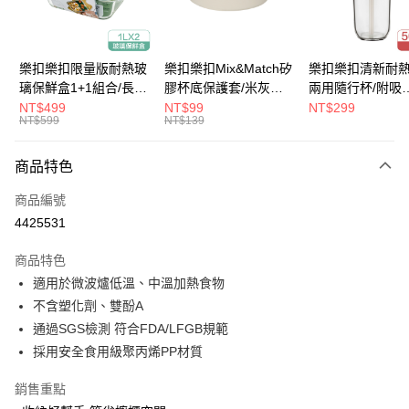
悠遊付
大哥付你分期
樂扣樂扣限量版耐熱玻
樂扣樂扣Mix&Match矽
樂扣樂扣清新耐
相關說明
璃保鮮盒1+1組合/長方
膠杯底保護套/米灰
兩用隨行杯/附吸
【大哥付你分期使用說明】
形/1L(LLG445KKSP2-
(BOTTOM-
管/500ml/粉
NT$499
NT$99
NT$299
ATM付款
1.本服務由台灣大哥大提供，台灣大哥大用戶可立即使用無須另外申請。
NT$599
NT$139
01)
LHC4343BEG)
(LLG699DPIK)
2.付款方式選擇「大哥付你分期」，訂單成立後會自動跳轉到大哥付的交易
流程，驗證手機門號後，選擇欲分期的期數、繳款截止日，確認付款後即完
運送方式
商品特色
成交易。
3.實際核准額度、可分期數及費用金額請依後續交易確認頁面所載為準。
付款後全家取貨
商品編號
4.訂單成立30分鐘內，如未前往確認交易或遇審核未通過，訂單將自動取
每筆NT$80，滿NT$888(含以上)免運費
消。如遇「轉專審核」未通過狀況，表示未達大哥付你分期系統評分，恕無
4425531
法說明評估內容。
付款後7-11取貨
【繳款方式說明】
商品特色
1.分期款項不併入電信帳單，「大哥付你分期」於每月結算日後寄送繳費提
每筆NT$80，滿NT$888(含以上)免運費
適用於微波爐低溫、中溫加熱食物
醒簡訊。
2.透過簡訊連結打開帳單後，可選擇「超商條碼／台灣大直營門市／銀行轉
不含塑化劑、雙酚A
宅配
帳／街口支付／iPASS MONEY」等通路繳費。
通過SGS檢測 符合FDA/LFGB規範
每筆NT$120，滿NT$1,000(含以上)免運費
【注意事項】
採用安全食用級聚丙烯PP材質
門市取貨-自備購物袋
1.本服務係由「台灣大哥大股份有限公司」（以下簡稱本公司）所提供，讓
用戶於交易時，得透過本服務購買商品或服務，並由商店將買賣／分期付款
銷售重點
每筆NT$80，滿NT$500(含以上)免運費
買賣價金債權讓與本公司後，依約使用本公司帳單繳交帳款。