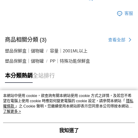
客服
商品相關分類 (3)
查看全部
塑品保鮮盒｜儲物罐
容量｜2001ML以上
塑品保鮮盒｜儲物罐
PP｜特殊功能保鮮盒
本分類熱銷
全站排行
本網站中使用 cookie，欲查詢有關本網站使用 cookie 方式之詳情，及若您不希
熱門標籤
望在電腦上使用 cookie 時應如何變更電腦的 cookie 設定，請參閱本網站「
隱私
權條款
」之 Cookie 聲明。您繼續使用本網站即表示您同意本公司得按本網站使
用條款之 Cookie 聲明使用 cookie。
了解更多 >
我知道了