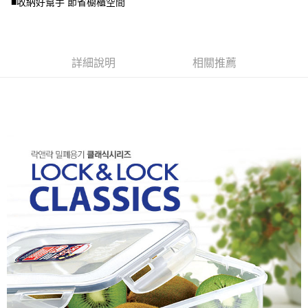
■收納好幫手 節省櫥櫃空間
2.基於同意付款使用「大哥付你分期」之契約關係目的，商店將以您的個人
資料（包含姓名、電話或地址）提供予台灣大哥大進項蒐集、處理及利用，
由本公司與您本人進行分期帳單所需資料之確認、核對及更正。
3.完整用戶服務條款，請詳閱以下連結：
https://oppay.tw/userRule
詳細說明
相關推薦