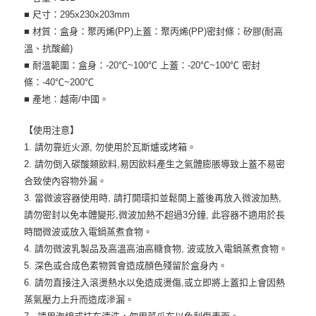
■ 尺寸：295x230x203mm
■ 材質：盒身：聚丙烯(PP)上蓋：聚丙烯(PP)密封條：矽膠(耐高
溫、抗酸鹼)
■ 耐溫範圍：盒身：-20℃~100℃ 上蓋：-20℃~100℃ 密封
條：-40℃~200℃
■ 產地：越南/中國。
【使用注意】
1. 請勿靠近火源, 勿使用於瓦斯爐或烤箱。
2. 請勿倒入碳酸類飲料,易因飲料產生之氣體膨脹導致上蓋不易密
合致使內容物外漏。
3. 當微波容器使用時, 請打開環扣並鬆開上蓋後再放入微波加熱,
請勿密封以免本體變形,微波加熱不超過3分鐘, 此容器不適用於長
時間微波或放入電鍋蒸煮食物。
4. 請勿微波乳製品及高溫高油高糖食物, 波或放入電鍋蒸煮食物。
5. 深色或合成色素物質會造成顏色殘留於盒身內。
6. 請勿直接注入滾燙熱水以免造成燙傷,或立即將上蓋扣上會因熱
蒸氣壓力上升而造成滲漏。