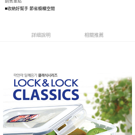
銷售重點
2.基於同意付款使用「大哥付你分期」之契約關係目的，商店將以您的個人
資料（包含姓名、電話或地址）提供予台灣大哥大進項蒐集、處理及利用，
■收納好幫手 節省櫥櫃空間
由本公司與您本人進行分期帳單所需資料之確認、核對及更正。
3.完整用戶服務條款，請詳閱以下連結：
https://oppay.tw/userRule
詳細說明
相關推薦