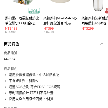
悠遊付
大哥付你分期
樂扣樂扣限量版耐熱玻
樂扣樂扣Mix&Match矽
樂扣樂扣清新耐
相關說明
璃保鮮盒1+1組合/長方
膠杯底保護套/米灰
兩用隨行杯/附吸
【大哥付你分期使用說明】
形/1L(LLG445KKSP2-
(BOTTOM-
管/500ml/粉
NT$499
NT$99
NT$299
ATM付款
1.本服務由台灣大哥大提供，台灣大哥大用戶可立即使用無須另外申請。
NT$599
NT$139
01)
LHC4343BEG)
(LLG699DPIK)
2.付款方式選擇「大哥付你分期」，訂單成立後會自動跳轉到大哥付的交易
流程，驗證手機門號後，選擇欲分期的期數、繳款截止日，確認付款後即完
運送方式
商品特色
成交易。
3.實際核准額度、可分期數及費用金額請依後續交易確認頁面所載為準。
宅配
商品編號
4.訂單成立30分鐘內，如未前往確認交易或遇審核未通過，訂單將自動取
每筆NT$120，滿NT$1,000(含以上)免運費
消。如遇「轉專審核」未通過狀況，表示未達大哥付你分期系統評分，恕無
4425542
法說明評估內容。
【繳款方式說明】
商品特色
1.分期款項不併入電信帳單，「大哥付你分期」於每月結算日後寄送繳費提
適用於微波爐低溫、中溫加熱食物
醒簡訊。
2.透過簡訊連結打開帳單後，可選擇「超商條碼／台灣大直營門市／銀行轉
不含塑化劑、雙酚A
帳／街口支付／iPASS MONEY」等通路繳費。
通過SGS檢測 符合FDA/LFGB規範
【注意事項】
專利環扣設計 好密封不易外漏
1.本服務係由「台灣大哥大股份有限公司」（以下簡稱本公司）所提供，讓
採用安全食用級聚丙烯PP材質
用戶於交易時，得透過本服務購買商品或服務，並由商店將買賣／分期付款
買賣價金債權讓與本公司後，依約使用本公司帳單繳交帳款。