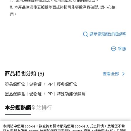
7. .請用海綿或抹布清洗，勿用菜瓜布以免刮傷表面。
8. 本產品冷凍後若掉落地面或碰撞可能導致產品破裂, 請小心使
用。
顯示電腦版詳細說明
客服
商品相關分類 (5)
查看全部
塑品保鮮盒｜儲物罐
PP｜經典保鮮盒
塑品保鮮盒｜儲物罐
PP｜特殊功能保鮮盒
本分類熱銷
全站排行
本網站中使用 cookie，欲查詢有關本網站使用 cookie 方式之詳情，及若您不希
熱門標籤