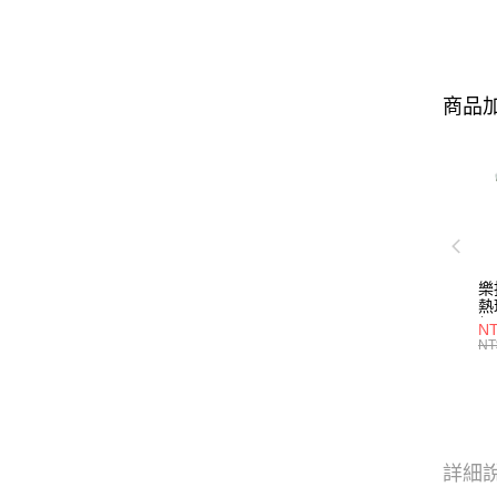
商品加
樂
熱
組
NT
形/
NT
P2
詳細