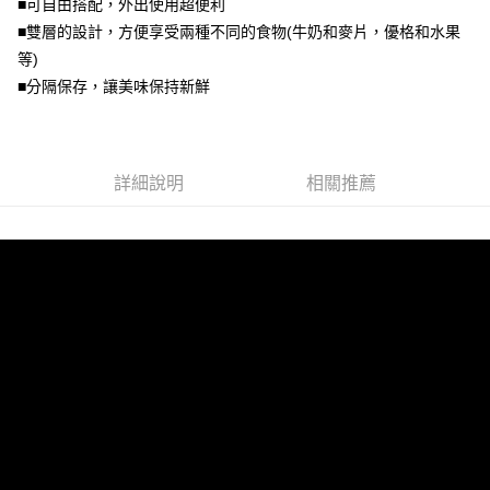
■可自由搭配，外出使用超便利
每筆NT$80，滿NT$500(含以上)免運費
買賣價金債權讓與本公司後，依約使用本公司帳單繳交帳款。
■雙層的設計，方便享受兩種不同的食物(牛奶和麥片，優格和水果
2.基於同意付款使用「大哥付你分期」之契約關係目的，商店將以您的個人
資料（包含姓名、電話或地址）提供予台灣大哥大進項蒐集、處理及利用，
等)
由本公司與您本人進行分期帳單所需資料之確認、核對及更正。
■分隔保存，讓美味保持新鮮
3.完整用戶服務條款，請詳閱以下連結：
https://oppay.tw/userRule
詳細說明
相關推薦