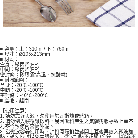
■ 容量：上：310ml / 下：760ml
■ 尺寸：Ø105x213mm
■ 材質：
盒身：聚丙烯(PP)
中間：聚丙烯(PP)
密封條：矽膠(耐高溫、抗酸鹼)
■ 耐溫範圍：
盒身：-20℃~100℃
中間：-20℃~100℃
密封條：-40℃~200℃
■ 產地：越南
【使用注意】
1. 請勿靠近火源，勿使用於瓦斯爐或烤箱。
2. 請勿倒入碳酸類飲料，易因飲料產生之氣體膨脹導致上蓋不
易密合致使內容物外漏。
3. 當微波容器使用時，請打開環扣並鬆開上蓋後再放入微波加
熱，請勿密封以免本體變形，微波加熱不超過3分鐘，此容器不