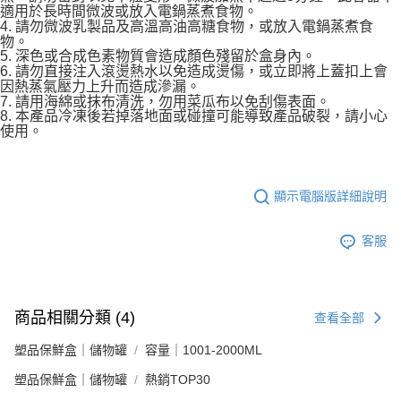
適用於長時間微波或放入電鍋蒸煮食物。
4. 請勿微波乳製品及高溫高油高糖食物，或放入電鍋蒸煮食
物。
5. 深色或合成色素物質會造成顏色殘留於盒身內。
6. 請勿直接注入滾燙熱水以免造成燙傷，或立即將上蓋扣上會
因熱蒸氣壓力上升而造成滲漏。
7. 請用海綿或抹布清洗，勿用菜瓜布以免刮傷表面。
8. 本產品冷凍後若掉落地面或碰撞可能導致產品破裂，請小心
使用。
顯示電腦版詳細說明
客服
商品相關分類 (4)
查看全部
塑品保鮮盒｜儲物罐
容量｜1001-2000ML
塑品保鮮盒｜儲物罐
熱銷TOP30