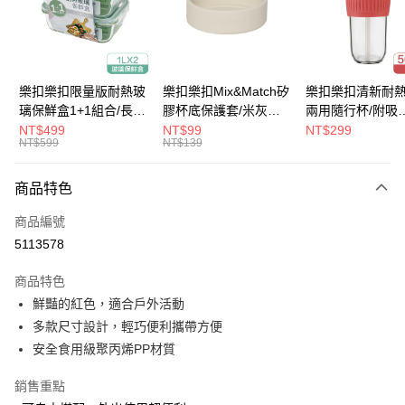
街口支付
悠遊付
大哥付你分期
樂扣樂扣限量版耐熱玻
樂扣樂扣Mix&Match矽
樂扣樂扣清新耐
相關說明
璃保鮮盒1+1組合/長方
膠杯底保護套/米灰
兩用隨行杯/附吸
【大哥付你分期使用說明】
形/1L(LLG445KKSP2-
(BOTTOM-
管/500ml/粉
NT$499
NT$99
NT$299
ATM付款
1.本服務由台灣大哥大提供，台灣大哥大用戶可立即使用無須另外申請。
NT$599
NT$139
01)
LHC4343BEG)
(LLG699DPIK)
2.付款方式選擇「大哥付你分期」，訂單成立後會自動跳轉到大哥付的交易
流程，驗證手機門號後，選擇欲分期的期數、繳款截止日，確認付款後即完
運送方式
商品特色
成交易。
3.實際核准額度、可分期數及費用金額請依後續交易確認頁面所載為準。
付款後全家取貨
商品編號
4.訂單成立30分鐘內，如未前往確認交易或遇審核未通過，訂單將自動取
每筆NT$80，滿NT$888(含以上)免運費
消。如遇「轉專審核」未通過狀況，表示未達大哥付你分期系統評分，恕無
5113578
法說明評估內容。
付款後7-11取貨
【繳款方式說明】
商品特色
1.分期款項不併入電信帳單，「大哥付你分期」於每月結算日後寄送繳費提
每筆NT$80，滿NT$888(含以上)免運費
鮮豔的紅色，適合戶外活動
醒簡訊。
2.透過簡訊連結打開帳單後，可選擇「超商條碼／台灣大直營門市／銀行轉
多款尺寸設計，輕巧便利攜帶方便
宅配
帳／街口支付／iPASS MONEY」等通路繳費。
安全食用級聚丙烯PP材質
每筆NT$120，滿NT$1,000(含以上)免運費
【注意事項】
銷售重點
門市取貨-自備購物袋
1.本服務係由「台灣大哥大股份有限公司」（以下簡稱本公司）所提供，讓
用戶於交易時，得透過本服務購買商品或服務，並由商店將買賣／分期付款