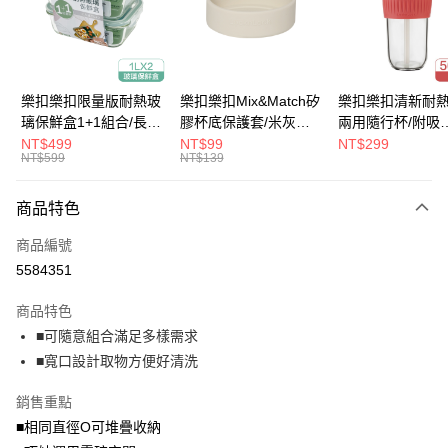
街口支付
悠遊付
大哥付你分期
樂扣樂扣限量版耐熱玻
樂扣樂扣Mix&Match矽
樂扣樂扣清新耐
相關說明
璃保鮮盒1+1組合/長方
膠杯底保護套/米灰
兩用隨行杯/附吸
【大哥付你分期使用說明】
形/1L(LLG445KKSP2-
(BOTTOM-
管/500ml/粉
NT$499
NT$99
NT$299
ATM付款
1.本服務由台灣大哥大提供，台灣大哥大用戶可立即使用無須另外申請。
NT$599
NT$139
01)
LHC4343BEG)
(LLG699DPIK)
2.付款方式選擇「大哥付你分期」，訂單成立後會自動跳轉到大哥付的交易
流程，驗證手機門號後，選擇欲分期的期數、繳款截止日，確認付款後即完
運送方式
商品特色
成交易。
3.實際核准額度、可分期數及費用金額請依後續交易確認頁面所載為準。
付款後全家取貨
商品編號
4.訂單成立30分鐘內，如未前往確認交易或遇審核未通過，訂單將自動取
每筆NT$80，滿NT$888(含以上)免運費
消。如遇「轉專審核」未通過狀況，表示未達大哥付你分期系統評分，恕無
5584351
法說明評估內容。
付款後7-11取貨
【繳款方式說明】
商品特色
1.分期款項不併入電信帳單，「大哥付你分期」於每月結算日後寄送繳費提
每筆NT$80，滿NT$888(含以上)免運費
■可隨意組合滿足多樣需求
醒簡訊。
2.透過簡訊連結打開帳單後，可選擇「超商條碼／台灣大直營門市／銀行轉
■寬口設計取物方便好清洗
宅配
帳／街口支付／iPASS MONEY」等通路繳費。
每筆NT$120，滿NT$1,000(含以上)免運費
銷售重點
【注意事項】
■相同直徑O可堆疊收納
門市取貨-自備購物袋
1.本服務係由「台灣大哥大股份有限公司」（以下簡稱本公司）所提供，讓
用戶於交易時，得透過本服務購買商品或服務，並由商店將買賣／分期付款