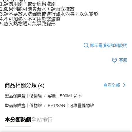
1.請勿用刷子或研磨粉洗刷
2.如果側躺可能會漏水，請直立擺放
3.請不要放入洗碗機或進行熱水消毒，以免變形
4.不可加熱、不可用於微波爐
5.放入熱物體可能導致變形
顯示電腦版詳細說明
客服
商品相關分類 (4)
查看全部
塑品保鮮盒｜儲物罐
容量｜500ML以下
塑品保鮮盒｜儲物罐
PET/SAN｜可堆疊儲物罐
本分類熱銷
全站排行