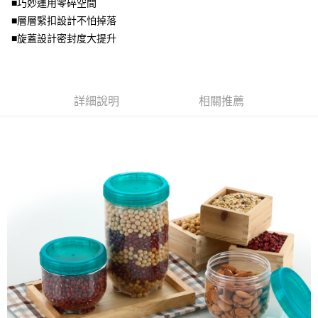
■巧妙運用零碎空間
每筆NT$80，滿NT$500(含以上)免運費
買賣價金債權讓與本公司後，依約使用本公司帳單繳交帳款。
■層層緊扣設計不怕掉落
2.基於同意付款使用「大哥付你分期」之契約關係目的，商店將以您的個人
資料（包含姓名、電話或地址）提供予台灣大哥大進項蒐集、處理及利用，
■旋蓋設計密封度大提升
由本公司與您本人進行分期帳單所需資料之確認、核對及更正。
3.完整用戶服務條款，請詳閱以下連結：
https://oppay.tw/userRule
詳細說明
相關推薦