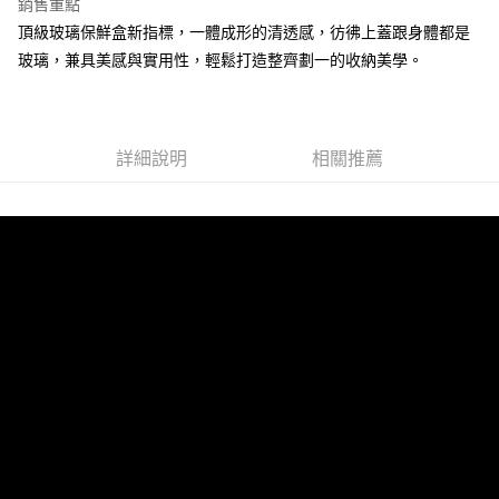
銷售重點
買賣價金債權讓與本公司後，依約使用本公司帳單繳交帳款。
頂級玻璃保鮮盒新指標，一體成形的清透感，彷彿上蓋跟身體都是
2.基於同意付款使用「大哥付你分期」之契約關係目的，商店將以您的個人
資料（包含姓名、電話或地址）提供予台灣大哥大進項蒐集、處理及利用，
玻璃，兼具美感與實用性，輕鬆打造整齊劃一的收納美學。
由本公司與您本人進行分期帳單所需資料之確認、核對及更正。
3.完整用戶服務條款，請詳閱以下連結：
https://oppay.tw/userRule
詳細說明
相關推薦