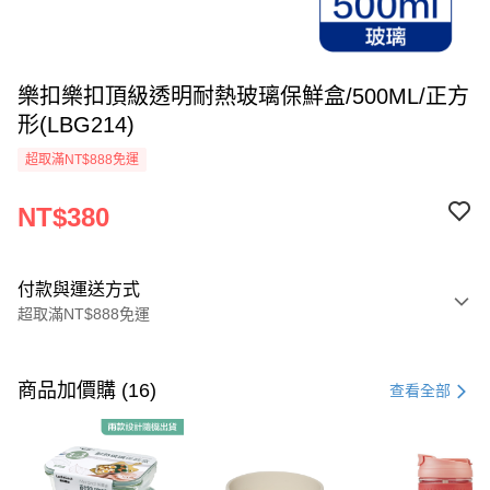
樂扣樂扣頂級透明耐熱玻璃保鮮盒/500ML/正方
形(LBG214)
超取滿NT$888免運
NT$380
付款與運送方式
超取滿NT$888免運
付款方式
信用卡一次付款
商品加價購 (16)
查看全部
LINE Pay
Apple Pay