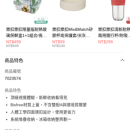
街口支付
悠遊付
大哥付你分期
樂扣樂扣限量版耐熱玻
樂扣樂扣Mix&Match矽
樂扣樂扣清新耐
相關說明
璃保鮮盒1+1組合/長方
膠杯底保護套/米灰
兩用隨行杯/附吸
【大哥付你分期使用說明】
形/1L(LLG445KKSP2-
(BOTTOM-
管/500ml/粉
NT$499
NT$99
NT$299
ATM付款
1.本服務由台灣大哥大提供，台灣大哥大用戶可立即使用無須另外申請。
NT$599
NT$139
01)
LHC4343BEG)
(LLG699DPIK)
2.付款方式選擇「大哥付你分期」，訂單成立後會自動跳轉到大哥付的交易
流程，驗證手機門號後，選擇欲分期的期數、繳款截止日，確認付款後即完
運送方式
商品特色
成交易。
3.實際核准額度、可分期數及費用金額請依後續交易確認頁面所載為準。
付款後全家取貨
商品編號
4.訂單成立30分鐘內，如未前往確認交易或遇審核未通過，訂單將自動取
每筆NT$80，滿NT$888(含以上)免運費
消。如遇「轉專審核」未通過狀況，表示未達大哥付你分期系統評分，恕無
7023574
法說明評估內容。
付款後7-11取貨
【繳款方式說明】
商品特色
1.分期款項不併入電信帳單，「大哥付你分期」於每月結算日後寄送繳費提
每筆NT$80，滿NT$888(含以上)免運費
頂級視覺體驗，新鮮收納看得見
醒簡訊。
2.透過簡訊連結打開帳單後，可選擇「超商條碼／台灣大直營門市／銀行轉
Bisfree材質上蓋，不含雙酚A與環境賀爾蒙
宅配
帳／街口支付／iPASS MONEY」等通路繳費。
人體工學四面環扣設計，使用更省力
每筆NT$120，滿NT$1,000(含以上)免運費
【注意事項】
系統堆疊收納，冰箱收納整齊劃一
1.本服務係由「台灣大哥大股份有限公司」（以下簡稱本公司）所提供，讓
用戶於交易時，得透過本服務購買商品或服務，並由商店將買賣／分期付款