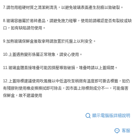
7.請勿用粗硬材質之清潔刷清洗，以避免玻璃表面產生刮痕以致破裂。
8.玻璃容器屬於易碎產品，請避免施力碰擊，使用前請確認是否有裂紋或缺
口，如有缺陷請勿使用。
9.加熱玻璃保鮮盒後取拿時請放置於托盤上以利安全。
10.上蓋遇熱變形係屬正常現象，請安心使用。
11.玻璃盒體直接堆疊可能因擠壓導致破損，堆疊時請以上蓋隔開。
12.上蓋除標建議使用吹風機以中低溫吹至稍微有溫度即可撕去標籤，如仍
有殘膠則使用橡皮擦擦拭即可除去，因市面上除標劑成分不一，可能傷害
保鮮盒，故不建議使用
顯示電腦版詳細說明
客服