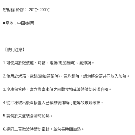
密封條-矽膠：-20℃~200℃
■產地：中國/越南
【使用注意】
1.可使用於微波爐、烤箱、電鍋(需加蒸架)、氣炸鍋。
2.使用於烤箱、電鍋(需加蒸架時)、氣炸鍋時，請勿將盒蓋共同放入加熱。
3.冷凍保管時，富含豐富水份之固體食物或液體請勿裝滿容器。
4.從冷凍取出後直接置入已預熱後烤箱可能導致玻璃破損。
5.請勿於未盛裝食物時加熱。
6.連同上蓋微波時請勿密封，並勿長時間加熱。