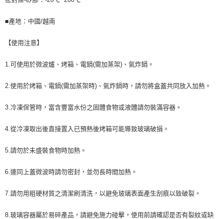
■產地：中國/越南
【使用注意】
1.可使用於微波爐、烤箱、電鍋(需加蒸架)、氣炸鍋。
2.使用於烤箱、電鍋(需加蒸架時)、氣炸鍋時，請勿將盒蓋共同放入加熱。
3.冷凍保管時，富含豐富水份之固體食物或液體請勿裝滿容器。
4.從冷凍取出後直接置入已預熱後烤箱可能導致玻璃破損。
5.請勿於未盛裝食物時加熱。
6.連同上蓋微波時請勿密封，並勿長時間加熱。
7.請勿用粗硬材質之清潔刷清洗，以避免玻璃表面產生刮痕以致破裂。
8.玻璃容器屬於易碎產品，請避免施力碰擊，使用前請確認是否有裂紋或缺