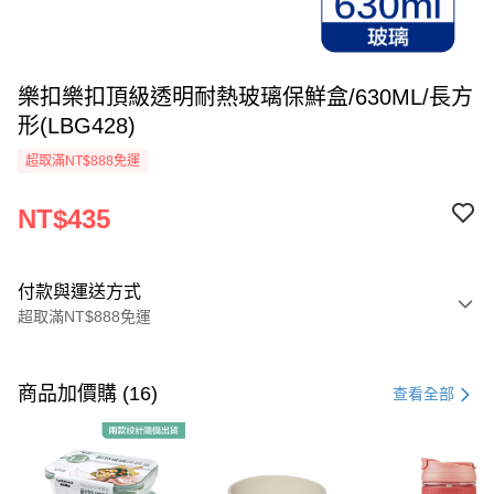
樂扣樂扣頂級透明耐熱玻璃保鮮盒/630ML/長方
形(LBG428)
超取滿NT$888免運
NT$435
付款與運送方式
超取滿NT$888免運
付款方式
信用卡一次付款
商品加價購 (16)
查看全部
LINE Pay
Apple Pay