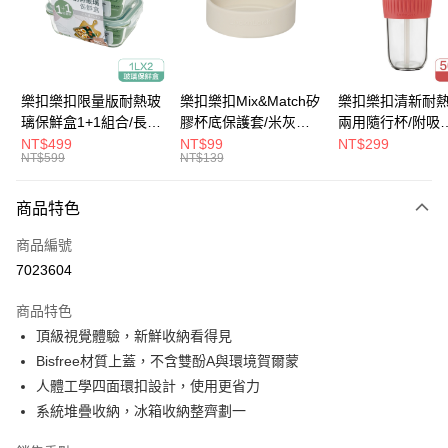
街口支付
悠遊付
大哥付你分期
樂扣樂扣限量版耐熱玻
樂扣樂扣Mix&Match矽
樂扣樂扣清新耐
相關說明
璃保鮮盒1+1組合/長方
膠杯底保護套/米灰
兩用隨行杯/附吸
【大哥付你分期使用說明】
形/1L(LLG445KKSP2-
(BOTTOM-
管/500ml/粉
NT$499
NT$99
NT$299
ATM付款
1.本服務由台灣大哥大提供，台灣大哥大用戶可立即使用無須另外申請。
NT$599
NT$139
01)
LHC4343BEG)
(LLG699DPIK)
2.付款方式選擇「大哥付你分期」，訂單成立後會自動跳轉到大哥付的交易
流程，驗證手機門號後，選擇欲分期的期數、繳款截止日，確認付款後即完
運送方式
商品特色
成交易。
3.實際核准額度、可分期數及費用金額請依後續交易確認頁面所載為準。
付款後全家取貨
商品編號
4.訂單成立30分鐘內，如未前往確認交易或遇審核未通過，訂單將自動取
每筆NT$80，滿NT$888(含以上)免運費
消。如遇「轉專審核」未通過狀況，表示未達大哥付你分期系統評分，恕無
7023604
法說明評估內容。
付款後7-11取貨
【繳款方式說明】
商品特色
1.分期款項不併入電信帳單，「大哥付你分期」於每月結算日後寄送繳費提
每筆NT$80，滿NT$888(含以上)免運費
頂級視覺體驗，新鮮收納看得見
醒簡訊。
2.透過簡訊連結打開帳單後，可選擇「超商條碼／台灣大直營門市／銀行轉
Bisfree材質上蓋，不含雙酚A與環境賀爾蒙
宅配
帳／街口支付／iPASS MONEY」等通路繳費。
人體工學四面環扣設計，使用更省力
每筆NT$120，滿NT$1,000(含以上)免運費
【注意事項】
系統堆疊收納，冰箱收納整齊劃一
1.本服務係由「台灣大哥大股份有限公司」（以下簡稱本公司）所提供，讓
用戶於交易時，得透過本服務購買商品或服務，並由商店將買賣／分期付款