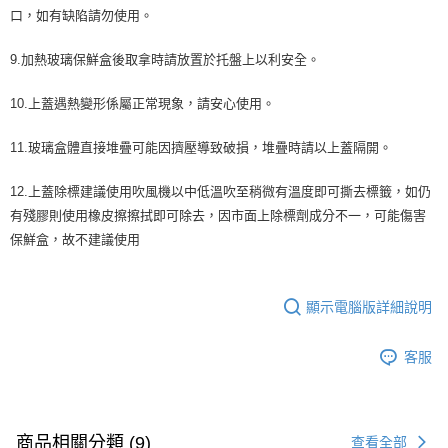
口，如有缺陷請勿使用。
9.加熱玻璃保鮮盒後取拿時請放置於托盤上以利安全。
10.上蓋遇熱變形係屬正常現象，請安心使用。
11.玻璃盒體直接堆疊可能因擠壓導致破損，堆疊時請以上蓋隔開。
12.上蓋除標建議使用吹風機以中低溫吹至稍微有溫度即可撕去標籤，如仍
有殘膠則使用橡皮擦擦拭即可除去，因市面上除標劑成分不一，可能傷害
保鮮盒，故不建議使用
顯示電腦版詳細說明
客服
商品相關分類 (9)
查看全部