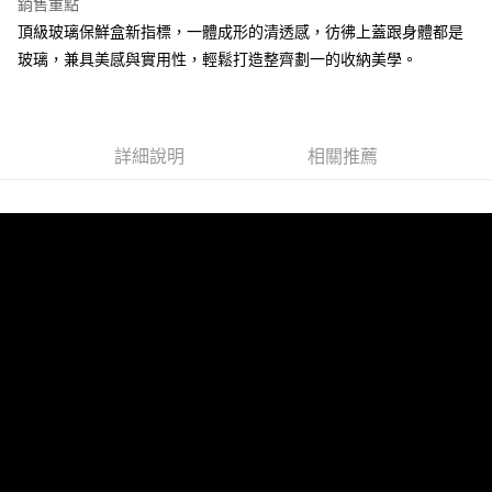
銷售重點
買賣價金債權讓與本公司後，依約使用本公司帳單繳交帳款。
頂級玻璃保鮮盒新指標，一體成形的清透感，彷彿上蓋跟身體都是
2.基於同意付款使用「大哥付你分期」之契約關係目的，商店將以您的個人
資料（包含姓名、電話或地址）提供予台灣大哥大進項蒐集、處理及利用，
玻璃，兼具美感與實用性，輕鬆打造整齊劃一的收納美學。
由本公司與您本人進行分期帳單所需資料之確認、核對及更正。
3.完整用戶服務條款，請詳閱以下連結：
https://oppay.tw/userRule
詳細說明
相關推薦