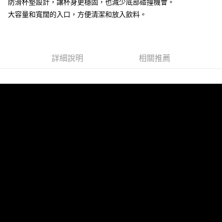
防滑杯墊設計，讓杯身更穩固，也減少底部碰撞機會。
買賣價金債權讓與本公司後，依約使用本公司帳單繳交帳款。
大容量和寬闊的入口，方便清潔和放入飲料。
2.基於同意付款使用「大哥付你分期」之契約關係目的，商店將以您的個人
資料（包含姓名、電話或地址）提供予台灣大哥大進項蒐集、處理及利用，
由本公司與您本人進行分期帳單所需資料之確認、核對及更正。
3.完整用戶服務條款，請詳閱以下連結：
https://oppay.tw/userRule
詳細說明
相關推薦