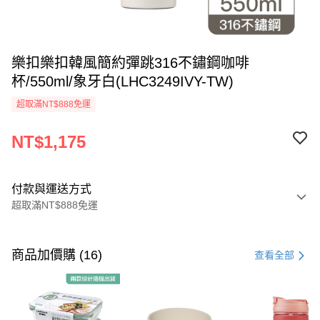
樂扣樂扣韓風簡約彈跳316不鏽鋼咖啡
杯/550ml/象牙白(LHC3249IVY-TW)
超取滿NT$888免運
NT$1,175
付款與運送方式
超取滿NT$888免運
付款方式
信用卡一次付款
商品加價購 (16)
查看全部
LINE Pay
Apple Pay