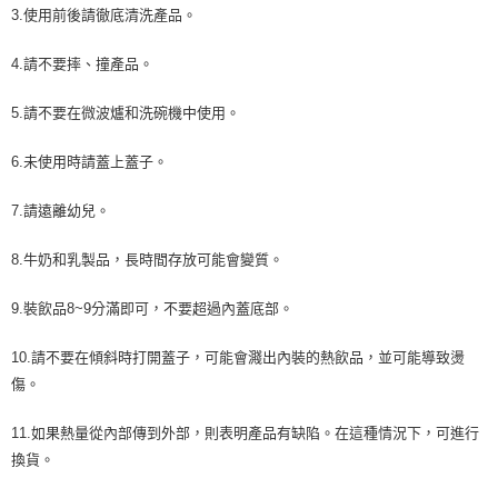
3.使用前後請徹底清洗產品。
4.請不要摔、撞產品。
5.請不要在微波爐和洗碗機中使用。
6.未使用時請蓋上蓋子。
7.請遠離幼兒。
8.牛奶和乳製品，長時間存放可能會變質。
9.裝飲品8~9分滿即可，不要超過內蓋底部。
10.請不要在傾斜時打開蓋子，可能會濺出內裝的熱飲品，並可能導致燙
傷。
11.如果熱量從內部傳到外部，則表明產品有缺陷。在這種情況下，可進行
換貨。