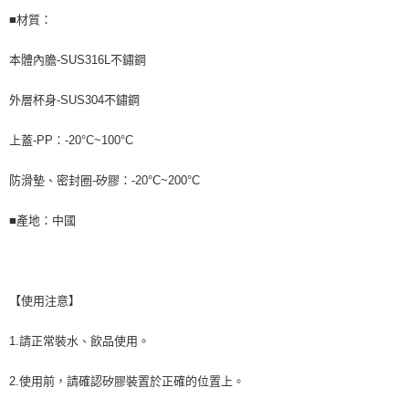
■材質：
本體內膽-SUS316L不鏽鋼
外層杯身-SUS304不鏽鋼
上蓋-PP：-20°C~100°C
防滑墊、密封圈-矽膠：-20°C~200°C
■產地：中國
【使用注意】
1.請正常裝水、飲品使用。
2.使用前，請確認矽膠裝置於正確的位置上。