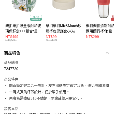
街口支付
悠遊付
大哥付你分期
樂扣樂扣限量版耐熱玻
樂扣樂扣Mix&Match矽
樂扣樂扣清新耐
相關說明
璃保鮮盒1+1組合/長方
膠杯底保護套/米灰
兩用隨行杯/附吸
【大哥付你分期使用說明】
形/1L(LLG445KKSP2-
(BOTTOM-
管/500ml/粉
NT$499
NT$99
NT$299
ATM付款
1.本服務由台灣大哥大提供，台灣大哥大用戶可立即使用無須另外申請。
NT$599
NT$139
01)
LHC4343BEG)
(LLG699DPIK)
2.付款方式選擇「大哥付你分期」，訂單成立後會自動跳轉到大哥付的交易
流程，驗證手機門號後，選擇欲分期的期數、繳款截止日，確認付款後即完
運送方式
商品特色
成交易。
3.實際核准額度、可分期數及費用金額請依後續交易確認頁面所載為準。
付款後全家取貨
商品編號
4.訂單成立30分鐘內，如未前往確認交易或遇審核未通過，訂單將自動取
每筆NT$80，滿NT$888(含以上)免運費
消。如遇「轉專審核」未通過狀況，表示未達大哥付你分期系統評分，恕無
7247720
法說明評估內容。
付款後7-11取貨
【繳款方式說明】
商品特色
1.分期款項不併入電信帳單，「大哥付你分期」於每月結算日後寄送繳費提
每筆NT$80，滿NT$888(含以上)免運費
開蓋鎖定鍵二合一設計，左右滑動設定鎖定狀態，避免誤觸彈開
醒簡訊。
2.透過簡訊連結打開帳單後，可選擇「超商條碼／台灣大直營門市／銀行轉
一鍵式彈跳杯蓋設計，便於單手使用。
宅配
帳／街口支付／iPASS MONEY」等通路繳費。
內膽為醫療級316不鏽鋼，耐腐蝕使用更安心。
每筆NT$120，滿NT$1,000(含以上)免運費
【注意事項】
銷售重點
1.本服務係由「台灣大哥大股份有限公司」（以下簡稱本公司）所提供，讓
用戶於交易時，得透過本服務購買商品或服務，並由商店將買賣／分期付款