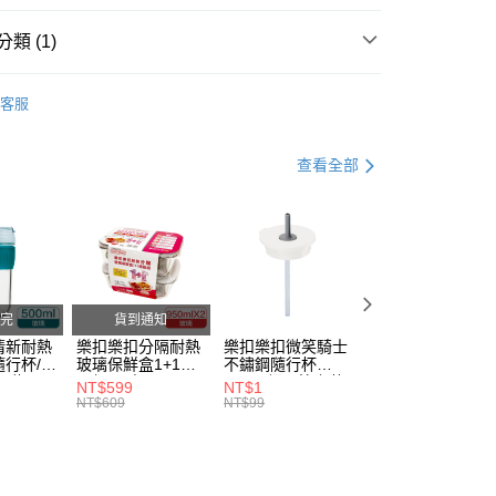
。
准額度、可分期數及費用金額請依後續交易確認頁面所載為準。
類 (1)
立30分鐘內，如未前往確認交易或遇審核未通過，訂單將自動取
家取貨
「轉專審核」未通過狀況，表示未達大哥付你分期系統評分，恕
蓋｜水壺配件
0，滿NT$888(含以上)免運費
評估內容。
客服
式說明】
1取貨
項不併入電信帳單，「大哥付你分期」於每月結算日後寄送繳費提
0，滿NT$888(含以上)免運費
查看全部
訊連結打開帳單後，可選擇「超商條碼／台灣大直營門市／銀行轉
付／iPASS MONEY」等通路繳費。
項】
20，滿NT$1,000(含以上)免運費
係由「台灣大哥大股份有限公司」（以下簡稱本公司）所提供，讓
易時，得透過本服務購買商品或服務，並由商店將買賣／分期付
金債權讓與本公司後，依約使用本公司帳單繳交帳款。
意付款使用「大哥付你分期」之契約關係目的，商店將以您的個人
完
貨到通知
含姓名、電話或地址）提供予台灣大哥大進項蒐集、處理及利
清新耐熱
樂扣樂扣分隔耐熱
樂扣樂扣微笑騎士
樂扣樂扣微笑騎士
公司與您本人進行分期帳單所需資料之確認、核對及更正。
行杯/附
玻璃保鮮盒1+1絕
不鏽鋼隨行杯
不鏽鋼隨行杯
戶服務條款，請詳閱以下連結：
https://oppay.tw/userRule
l/綠
配組/長方
540ml細吸管上蓋
540ml細吸管上蓋
NT$599
NT$1
NT$1
DGRN)
形/950ml(LLG445
(不含提把及濾網)/
(不含提把及濾網)/
NT$609
NT$99
NT$99
DSP2-02)
奶油霜白(CAP-
抹茶白玉綠(CAP-
LHC4268CWHT)
LHC4268MIT)