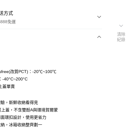
送方式
888免運
清除
紀錄
次付款
sfree(改質PCT)：-20℃~100℃
40°C~200°C
上蓋單賣
體驗，新鮮收納看得見
分期
ee材質上蓋，不含雙酚A與環境賀爾蒙
你分期使用說明】
四面環扣設計，使用更省力
由台灣大哥大提供，台灣大哥大用戶可立即使用無須另外申請。
收納，冰箱收納整齊劃一
式選擇「大哥付你分期」，訂單成立後會自動跳轉到大哥付的交易
證手機門號後，選擇欲分期的期數、繳款截止日，確認付款後即