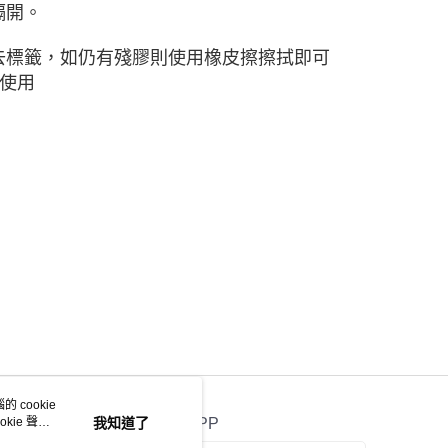
隔開。
去標籤，如仍有殘膠則使用橡皮擦擦拭即可
使用
 cookie
kie 聲明
我知道了
官方APP