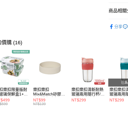
完成交易
運送方式
3.實際核
商品相關分
4.訂單成
付款後全
消。如遇
保鮮盒上
每筆NT$8
無法說明
分享
【繳款方
付款後7-1
1.分期款
醒簡訊。
價購 (16)
每筆NT$8
2.透過簡
帳／街口支
宅配
【注意事
每筆NT$1
1.本服務
用戶於交
款買賣價
2.基於同
已售
資料（包
扣樂扣限量版耐
樂扣樂扣
樂扣樂扣清新耐熱
樂扣樂扣
用，由本
玻璃保鮮盒1+1
Mix&Match矽膠杯
玻璃兩用隨行杯/附
玻璃兩用隨
3.完整用
合/長方
底保護套/米灰
吸管/500ml/粉
吸管/500m
$499
NT$99
NT$299
NT$299
1L(LLG445KKS
(BOTTOM-
(LLG699DPIK)
(LLG699
$599
NT$139
-01)
LHC4343BEG)