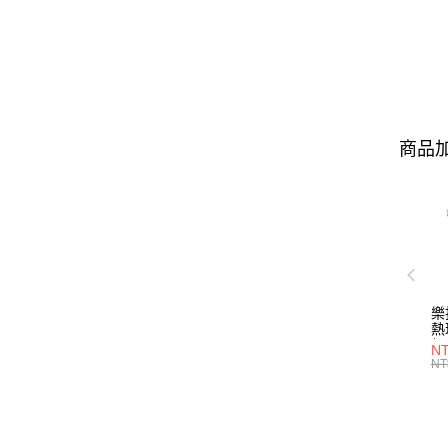
商品加
樂
熱
組
NT
形/
NT
P2