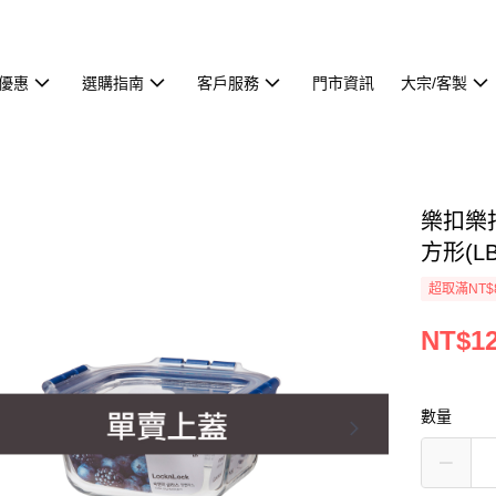
優惠
選購指南
客戶服務
門市資訊
大宗/客製
樂扣樂
方形(L
超取滿NT$
NT$1
數量