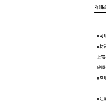
詳細
■
可
■
材
上蓋
矽膠條
■產
■注