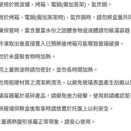
可使用於微波爐、烤箱、電鍋(需加蒸架)、氣炸鍋。
使用於烤箱、電鍋(需加蒸架時)、氣炸鍋時，請勿將盒蓋共
冷凍保管時，富含豐富水份之固體食物或液體請勿裝滿容器
從冷凍取出後直接置入已預熱後烤箱可能導致玻璃破損。
請勿於未盛裝食物時加熱。
連同上蓋微波時請勿密封，並勿長時間加熱。
請勿用粗硬材質之清潔刷清洗，以避免玻璃表面產生刮痕以
玻璃容器屬於易碎產品，請避免施力碰擊，使用前請確認
加熱玻璃保鮮盒後取拿時請放置於托盤上以利安全。
.上蓋遇熱變形係屬正常現象，請安心使用。