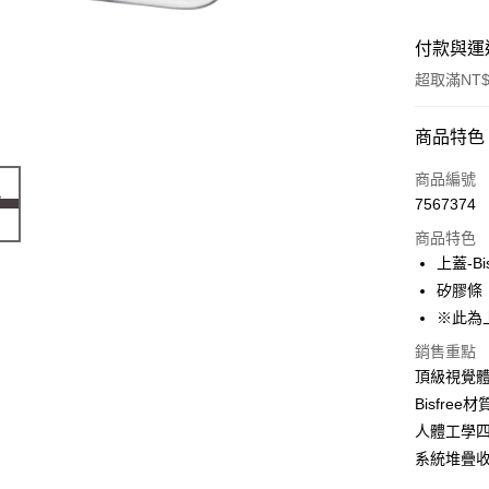
付款與運
超取滿NT$
付款方式
商品特色
信用卡一
商品編號
7567374
LINE Pay
商品特色
Apple Pay
上蓋-Bi
矽膠條：-
街口支付
※此為
悠遊付
銷售重點
頂級視覺
大哥付你
相關說明
Bisfr
【大哥付
人體工學
ATM付款
1.本服務
系統堆疊
2.付款方
流程，驗