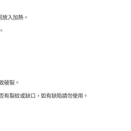
同放入加熱。
。
致破裂。
是否有裂紋或缺口，如有缺陷請勿使用。