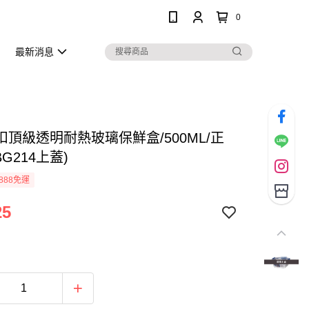
0
最新消息
扣頂級透明耐熱玻璃保鮮盒/500ML/正
BG214上蓋)
888免運
25