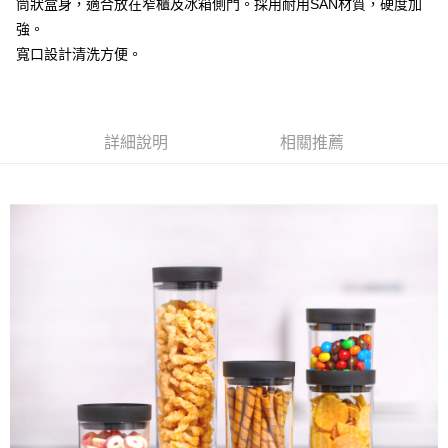
筒狀盒身，適合放在窄櫃及冰箱側門。採用耐用SAN材質，硬度加
買賣價金債權讓與本公司後，依約使用本公司帳單繳交帳款。
強。
2.基於同意付款使用「大哥付你分期」之契約關係目的，商店將以您的個人
資料（包含姓名、電話或地址）提供予台灣大哥大進項蒐集、處理及利用，
寬口設計清洗方便。
由本公司與您本人進行分期帳單所需資料之確認、核對及更正。
3.完整用戶服務條款，請詳閱以下連結：
https://oppay.tw/userRule
詳細說明
相關推薦