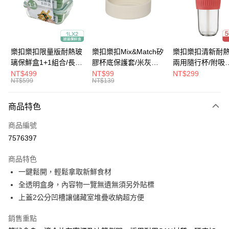
街口支付
悠遊付
大哥付你分期
樂扣樂扣限量版耐熱玻
樂扣樂扣Mix&Match矽
樂扣樂扣清新耐
相關說明
璃保鮮盒1+1組合/長方
膠杯底保護套/米灰
兩用隨行杯/附吸
【大哥付你分期使用說明】
形/1L(LLG445KKSP2-
(BOTTOM-
管/500ml/粉
NT$499
NT$99
NT$299
ATM付款
1.本服務由台灣大哥大提供，台灣大哥大用戶可立即使用無須另外申請。
NT$599
NT$139
01)
LHC4343BEG)
(LLG699DPIK)
2.付款方式選擇「大哥付你分期」，訂單成立後會自動跳轉到大哥付的交易
流程，驗證手機門號後，選擇欲分期的期數、繳款截止日，確認付款後即完
運送方式
商品特色
成交易。
3.實際核准額度、可分期數及費用金額請依後續交易確認頁面所載為準。
付款後全家取貨
商品編號
4.訂單成立30分鐘內，如未前往確認交易或遇審核未通過，訂單將自動取
每筆NT$80，滿NT$888(含以上)免運費
消。如遇「轉專審核」未通過狀況，表示未達大哥付你分期系統評分，恕無
7576397
法說明評估內容。
付款後7-11取貨
【繳款方式說明】
商品特色
1.分期款項不併入電信帳單，「大哥付你分期」於每月結算日後寄送繳費提
每筆NT$80，滿NT$888(含以上)免運費
一鍵鬆開，輕鬆拿取新鮮食材
醒簡訊。
2.透過簡訊連結打開帳單後，可選擇「超商條碼／台灣大直營門市／銀行轉
全透明盒身，內容物一覽無遺無須另外貼標
宅配
帳／街口支付／iPASS MONEY」等通路繳費。
上蓋2公分凹槽讓儲藏室堆疊收納超方便
每筆NT$120，滿NT$1,000(含以上)免運費
【注意事項】
銷售重點
1.本服務係由「台灣大哥大股份有限公司」（以下簡稱本公司）所提供，讓
用戶於交易時，得透過本服務購買商品或服務，並由商店將買賣／分期付款