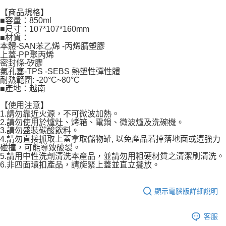
【
商品規格
】
■容量：850ml
■尺寸：107*107*160mm
■材質：
本體-SAN苯乙烯 -丙烯腈塑膠
上蓋-PP聚丙烯
密封條-矽膠
氣孔塞-TPS -SEBS 熱塑性彈性體
耐熱範圍: -20°C~80°C
■產地：越南
【使用注意】
1.請勿靠近火源，不可微波加熱。
2.請勿使用於爐灶、烤箱、電鍋、微波爐及洗碗機。
3.請勿盛裝碳酸飲料。
4.請勿直接抓取上蓋拿取儲物罐, 以免產品若掉落地面或遭強力
碰撞，可能導致破裂。
5.請用中性洗劑清洗本產品，並請勿用粗硬材質之清潔刷清洗。
6.非四面環扣產品，請旋緊上蓋並直立擺放。
顯示電腦版詳細說明
客服