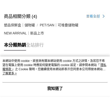
商品相關分類 (4)
查看全部
塑品保鮮盒｜儲物罐
PET/SAN｜可堆疊儲物罐
NEW ARRIVAL｜新品上市
本分類熱銷
全站排行
本網站中使用 cookie，欲查詢有關本網站使用 cookie 方式之詳情，及若您不希
熱門標籤
望在電腦上使用 cookie 時應如何變更電腦的 cookie 設定，請參閱本網站「
隱私
權條款
」之 Cookie 聲明。您繼續使用本網站即表示您同意本公司得按本網站使
用條款之 Cookie 聲明使用 cookie。
了解更多 >
我知道了