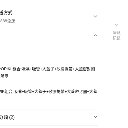
送方式
888免運
清除
紀錄
次付款
92OPIKL組合:吸嘴+吸管+大蓋子+矽膠提帶+大蓋密封圈
吸嘴塞
2OPIK組合:吸嘴+吸管+大蓋子+矽膠提帶+大蓋密封圈+大蓋
分期
你分期使用說明】
由台灣大哥大提供，台灣大哥大用戶可立即使用無須另外申請。
類 (2)
式選擇「大哥付你分期」，訂單成立後會自動跳轉到大哥付的交易
證手機門號後，選擇欲分期的期數、繳款截止日，確認付款後即