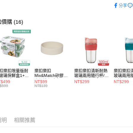
保鮮盒上
完成交易
分享
運送方式
3.實際核
水壺｜隨
4.訂單成
付款後全
消。如遇
價購 (16)
每筆NT$8
無法說明
【繳款方
付款後7-1
1.分期款
醒簡訊。
每筆NT$8
2.透過簡
帳／街口支
宅配
【注意事
每筆NT$1
1.本服務
扣樂扣限量版耐
樂扣樂扣
樂扣樂扣清新耐熱
樂扣樂扣
用戶於交
玻璃保鮮盒1+1
Mix&Match矽膠杯
玻璃兩用隨行杯/附
玻璃兩用隨
款買賣價
合/長方
底保護套/米灰
吸管/500ml/粉
吸管/500m
$499
NT$99
NT$299
NT$299
2.基於同
1L(LLG445KKS
(BOTTOM-
(LLG699DPIK)
(LLG699
$599
NT$139
資料（包
-01)
LHC4343BEG)
用，由本
3.完整用
說明
相關推薦