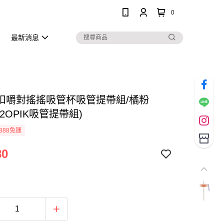
0
最新消息
扣嚼對搖搖吸管杯吸管提帶組/橘粉
792OPIK吸管提帶組)
888免運
80