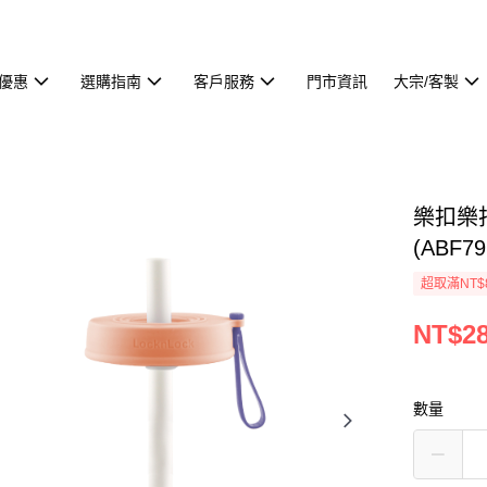
優惠
選購指南
客戶服務
門市資訊
大宗/客製
樂扣樂
(ABF
超取滿NT$
NT$2
數量