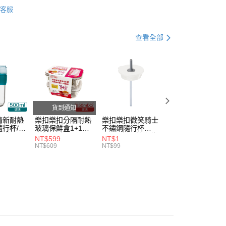
蓋｜水壺配件
。
客服
准額度、可分期數及費用金額請依後續交易確認頁面所載為準。
行杯
系列｜嚼對搖搖吸管杯
立30分鐘內，如未前往確認交易或遇審核未通過，訂單將自動取
家取貨
「轉專審核」未通過狀況，表示未達大哥付你分期系統評分，恕
查看全部
0，滿NT$888(含以上)免運費
評估內容。
式說明】
1取貨
項不併入電信帳單，「大哥付你分期」於每月結算日後寄送繳費提
0，滿NT$888(含以上)免運費
訊連結打開帳單後，可選擇「超商條碼／台灣大直營門市／銀行轉
付／iPASS MONEY」等通路繳費。
項】
20，滿NT$1,000(含以上)免運費
貨到通知
係由「台灣大哥大股份有限公司」（以下簡稱本公司）所提供，讓
清新耐熱
樂扣樂扣分隔耐熱
樂扣樂扣微笑騎士
樂扣樂扣微笑騎士
易時，得透過本服務購買商品或服務，並由商店將買賣／分期付
行杯/附
玻璃保鮮盒1+1絕
不鏽鋼隨行杯
不鏽鋼隨行杯
金債權讓與本公司後，依約使用本公司帳單繳交帳款。
l/綠
配組/長方
540ml細吸管上蓋
540ml細吸管上蓋
NT$599
NT$1
NT$1
意付款使用「大哥付你分期」之契約關係目的，商店將以您的個人
DGRN)
形/950ml(LLG445
(不含提把及濾網)/
(不含提把及濾網)/
NT$609
NT$99
NT$99
含姓名、電話或地址）提供予台灣大哥大進項蒐集、處理及利
DSP2-02)
奶油霜白(CAP-
抹茶白玉綠(CAP-
LHC4268CWHT)
LHC4268MIT)
公司與您本人進行分期帳單所需資料之確認、核對及更正。
戶服務條款，請詳閱以下連結：
https://oppay.tw/userRule