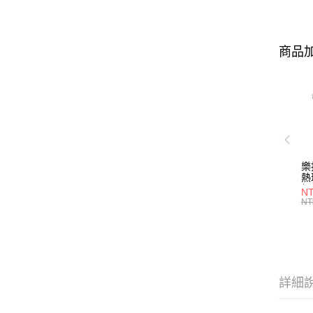
商品加
樂
熱
組
NT
形/
NT
P2
詳細