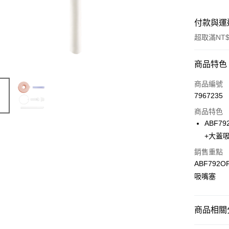
付款與運
超取滿NT$
付款方式
商品特色
信用卡一
商品編號
7967235
LINE Pay
商品特色
Apple Pay
ABF7
+大蓋
街口支付
銷售重點
悠遊付
ABF79
吸嘴塞
大哥付你
相關說明
【大哥付
ATM付款
1.本服務
商品相關分
2.付款方
流程，驗