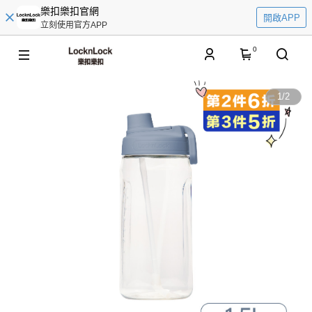
樂扣樂扣官網
開啟APP
立刻使用官方APP
0
1
/
2