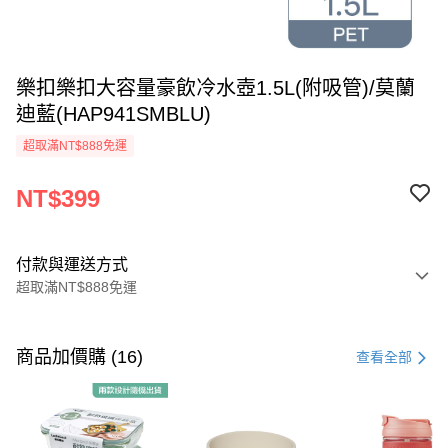
樂扣樂扣大容量豪飲冷水壺1.5L(附吸管)/莫蘭
迪藍(HAP941SMBLU)
超取滿NT$888免運
NT$399
付款與運送方式
超取滿NT$888免運
付款方式
信用卡一次付款
商品加價購 (16)
查看全部
LINE Pay
Apple Pay