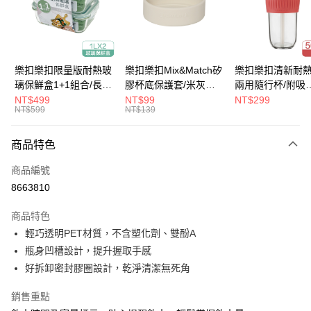
街口支付
悠遊付
大哥付你分期
樂扣樂扣限量版耐熱玻
樂扣樂扣Mix&Match矽
樂扣樂扣清新耐
相關說明
璃保鮮盒1+1組合/長方
膠杯底保護套/米灰
兩用隨行杯/附吸
【大哥付你分期使用說明】
形/1L(LLG445KKSP2-
(BOTTOM-
管/500ml/粉
NT$499
NT$99
NT$299
ATM付款
1.本服務由台灣大哥大提供，台灣大哥大用戶可立即使用無須另外申請。
NT$599
NT$139
01)
LHC4343BEG)
(LLG699DPIK)
2.付款方式選擇「大哥付你分期」，訂單成立後會自動跳轉到大哥付的交易
流程，驗證手機門號後，選擇欲分期的期數、繳款截止日，確認付款後即完
運送方式
商品特色
成交易。
3.實際核准額度、可分期數及費用金額請依後續交易確認頁面所載為準。
付款後全家取貨
商品編號
4.訂單成立30分鐘內，如未前往確認交易或遇審核未通過，訂單將自動取
每筆NT$80，滿NT$888(含以上)免運費
消。如遇「轉專審核」未通過狀況，表示未達大哥付你分期系統評分，恕無
8663810
法說明評估內容。
付款後7-11取貨
【繳款方式說明】
商品特色
1.分期款項不併入電信帳單，「大哥付你分期」於每月結算日後寄送繳費提
每筆NT$80，滿NT$888(含以上)免運費
輕巧透明PET材質，不含塑化劑、雙酚A
醒簡訊。
2.透過簡訊連結打開帳單後，可選擇「超商條碼／台灣大直營門市／銀行轉
瓶身凹槽設計，提升握取手感
宅配
帳／街口支付／iPASS MONEY」等通路繳費。
好拆卸密封膠圈設計，乾淨清潔無死角
每筆NT$120，滿NT$1,000(含以上)免運費
【注意事項】
銷售重點
1.本服務係由「台灣大哥大股份有限公司」（以下簡稱本公司）所提供，讓
用戶於交易時，得透過本服務購買商品或服務，並由商店將買賣／分期付款