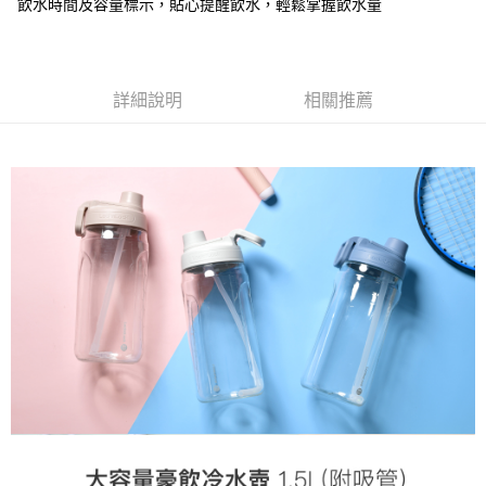
飲水時間及容量標示，貼心提醒飲水，輕鬆掌握飲水量
買賣價金債權讓與本公司後，依約使用本公司帳單繳交帳款。
2.基於同意付款使用「大哥付你分期」之契約關係目的，商店將以您的個人
資料（包含姓名、電話或地址）提供予台灣大哥大進項蒐集、處理及利用，
由本公司與您本人進行分期帳單所需資料之確認、核對及更正。
3.完整用戶服務條款，請詳閱以下連結：
https://oppay.tw/userRule
詳細說明
相關推薦