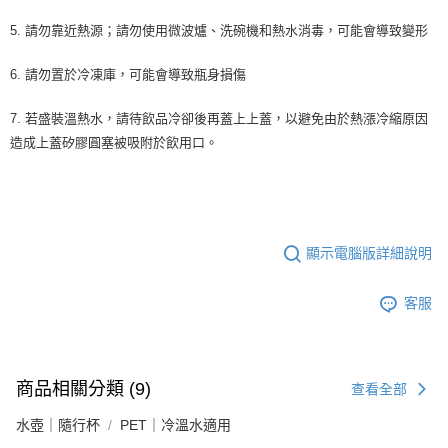
5. 請勿靠近熱源；請勿使用微波爐、洗碗機和熱水消毒，可能會導致變形
6. 請勿置於冷凍庫，可能會導致瓶身損傷
7. 若盛裝溫熱水，請待飲品冷卻後再蓋上上蓋，以避免由於熱漲冷縮原因
造成上蓋矽膠圓塞被吸附於飲用口。
顯示電腦版詳細說明
客服
商品相關分類 (9)
查看全部
水壺｜隨行杯
PET｜冷溫水適用