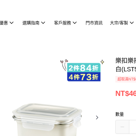
優惠
選購指南
客戶服務
門市資訊
大宗/客製
樂扣樂
白(LST
超取滿NT$
NT$4
數量