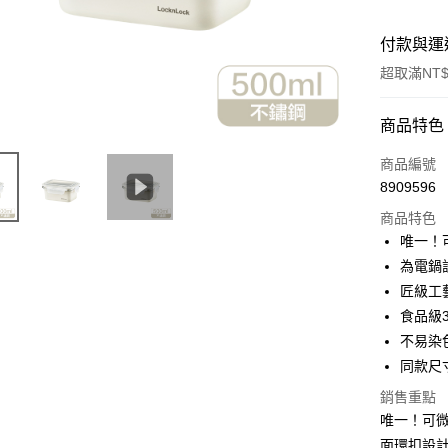
付款與運
超取滿NT$
付款方式
商品特色
信用卡一
商品編號
8909596
LINE Pay
商品特色
Apple Pay
唯一！
為電鍋
街口支付
匠級工
悠遊付
食品級
不易染
大哥付你
同款尺
相關說明
【大哥付
銷售重點
ATM付款
1.本服務
唯一！可
2.付款方
流程，驗
面環扣設