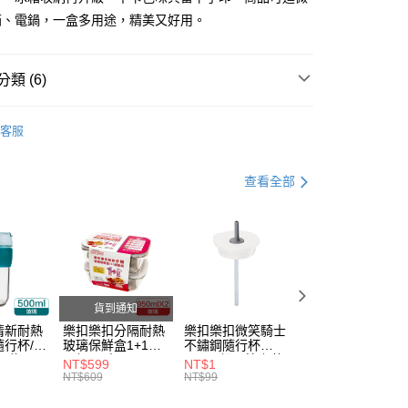
。
箱、電鍋，一盒多用途，精美又好用。
准額度、可分期數及費用金額請依後續交易確認頁面所載為準。
立30分鐘內，如未前往確認交易或遇審核未通過，訂單將自動取
家取貨
「轉專審核」未通過狀況，表示未達大哥付你分期系統評分，恕
0，滿NT$888(含以上)免運費
評估內容。
類 (6)
式說明】
1取貨
項不併入電信帳單，「大哥付你分期」於每月結算日後寄送繳費提
鮮盒
系列｜粉彩可微波保鮮盒
客服
0，滿NT$888(含以上)免運費
訊連結打開帳單後，可選擇「超商條碼／台灣大直營門市／銀行轉
推薦
付／iPASS MONEY」等通路繳費。
RIVAL｜新品上市
查看全部
項】
20，滿NT$1,000(含以上)免運費
品｜新美學食尚專區
係由「台灣大哥大股份有限公司」（以下簡稱本公司）所提供，讓
易時，得透過本服務購買商品或服務，並由商店將買賣／分期付
推薦｜可微波保鮮盒
金債權讓與本公司後，依約使用本公司帳單繳交帳款。
意付款使用「大哥付你分期」之契約關係目的，商店將以您的個人

保鮮盒👱‍♂️兩件84折☆四件73折
含姓名、電話或地址）提供予台灣大哥大進項蒐集、處理及利
公司與您本人進行分期帳單所需資料之確認、核對及更正。
戶服務條款，請詳閱以下連結：
https://oppay.tw/userRule
貨到通知
清新耐熱
樂扣樂扣分隔耐熱
樂扣樂扣微笑騎士
樂扣樂扣微笑騎士
行杯/附
玻璃保鮮盒1+1絕
不鏽鋼隨行杯
不鏽鋼隨行杯
l/綠
配組/長方
540ml細吸管上蓋
540ml細吸管上蓋
NT$599
NT$1
NT$1
DGRN)
形/950ml(LLG445
(不含提把及濾網)/
(不含提把及濾網)/
NT$609
NT$99
NT$99
DSP2-02)
奶油霜白(CAP-
抹茶白玉綠(CAP-
LHC4268CWHT)
LHC4268MIT)