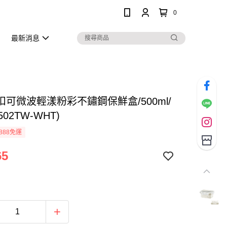
0
最新消息
扣可微波輕漾粉彩不鏽鋼保鮮盒/500ml/
502TW-WHT)
888免運
65