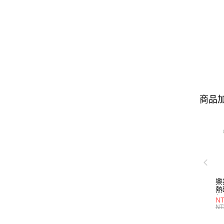
商品加
樂
熱
組
NT
形/
NT
P2