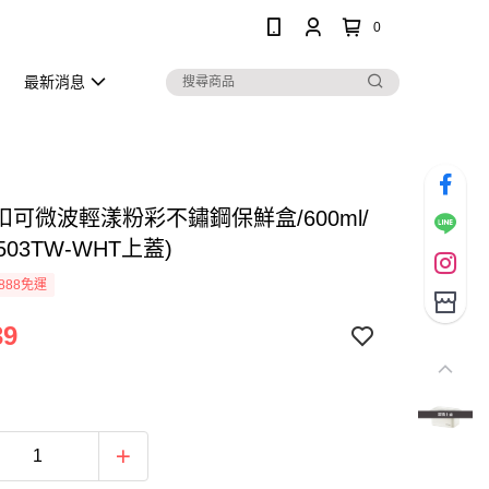
0
最新消息
扣可微波輕漾粉彩不鏽鋼保鮮盒/600ml/
503TW-WHT上蓋)
888免運
39