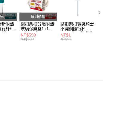
。
准額度、可分期數及費用金額請依後續交易確認頁面所載為準。
立30分鐘內，如未前往確認交易或遇審核未通過，訂單將自動取
完
貨到通知
家取貨
「轉專審核」未通過狀況，表示未達大哥付你分期系統評分，恕
清新耐熱
樂扣樂扣分隔耐熱
樂扣樂扣微笑騎士
樂扣樂扣微笑騎士
0，滿NT$888(含以上)免運費
評估內容。
行杯/附
玻璃保鮮盒1+1絕
不鏽鋼隨行杯
不鏽鋼隨行杯
式說明】
l/綠
配組/長方
540ml細吸管上蓋
540ml細吸管上蓋
NT$599
NT$1
NT$1
1取貨
項不併入電信帳單，「大哥付你分期」於每月結算日後寄送繳費提
DGRN)
形/950ml(LLG445
(不含提把及濾網)/
(不含提把及濾網)/
NT$609
NT$99
NT$99
DSP2-02)
奶油霜白(CAP-
抹茶白玉綠(CAP-
0，滿NT$888(含以上)免運費
訊連結打開帳單後，可選擇「超商條碼／台灣大直營門市／銀行轉
LHC4268CWHT)
LHC4268MIT)
付／iPASS MONEY」等通路繳費。
項】
20，滿NT$1,000(含以上)免運費
係由「台灣大哥大股份有限公司」（以下簡稱本公司）所提供，讓
易時，得透過本服務購買商品或服務，並由商店將買賣／分期付
金債權讓與本公司後，依約使用本公司帳單繳交帳款。
意付款使用「大哥付你分期」之契約關係目的，商店將以您的個人
含姓名、電話或地址）提供予台灣大哥大進項蒐集、處理及利
公司與您本人進行分期帳單所需資料之確認、核對及更正。
戶服務條款，請詳閱以下連結：
https://oppay.tw/userRule