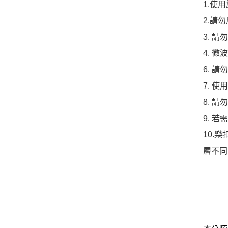
1.使
2.請
3. 
4. 
6. 
7. 
8. 
9. 
10.
層不同