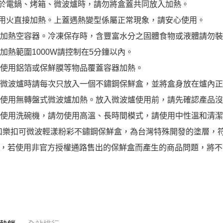
用於電鍋、烤箱、微波爐時，請勿將盒蓋共同放入加熱。
勿用火直接加熱。上蓋遇熱變型係屬正常現象，請安心使用。
請勿加熱空容器。冷凍保存時，含豐富水分之固體食物或液體請勿
微波加熱範圍1000W請控制在5分鐘以內。
請勿使用鋁箔或保鮮膜等物品覆蓋容器加熱。
使用微波爐時請每次只放入一個不鏽鋼保鮮盒，並將盒身放在爐內
請勿使用無轉盤式微波爐加熱。放入微波爐使用前，請先確認產品
若需使用洗碗機，請勿使用高溫、長時間模式，請使用中性溫和清
樂扣樂扣可微波輕漾粉彩不鏽鋼保鮮盒，為台灣特殊開發的塗層，
，若使用非官方授權通路售出的保鮮盒而產生的商品問題，將不