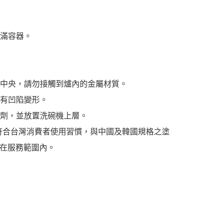
裝滿容器。
正中央，請勿接觸到爐內的金屬材質。
沒有凹陷變形。
潔劑，並放置洗碗機上層。
符合台灣消費者使用習慣，與中國及韓國規格之塗
在服務範圍內。