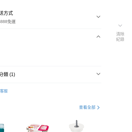
送方式
888免運
清除
紀錄
次付款
類 (1)
蓋｜水壺配件
客服
分期
查看全部
你分期使用說明】
由台灣大哥大提供，台灣大哥大用戶可立即使用無須另外申請。
式選擇「大哥付你分期」，訂單成立後會自動跳轉到大哥付的交易
證手機門號後，選擇欲分期的期數、繳款截止日，確認付款後即