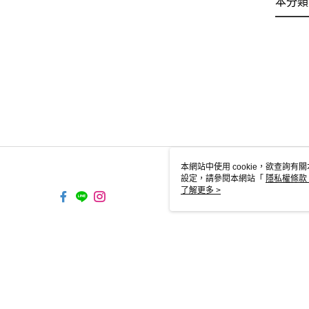
本分類
本網站中使用 cookie，欲查詢有關
設定，請參閱本網站「
隱私權條款
使用 cookie。
了解更多 >
TW-MWG1-67-194 Web2.0 
© 2026 by 高佳林實業股份有限公司