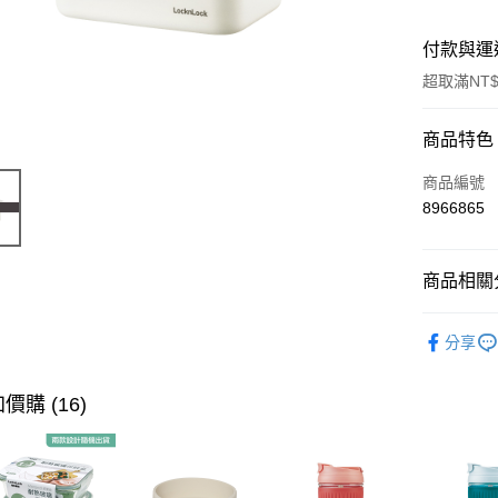
付款與運
超取滿NT$
付款方式
商品特色
信用卡一
商品編號
8966865
LINE Pay
Apple Pay
商品相關分
街口支付
保鮮盒上
分享
悠遊付
大哥付你
價購 (16)
相關說明
【大哥付
ATM付款
1.本服務
2.付款方
流程，驗