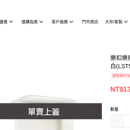
優惠
選購指南
客戶服務
門市資訊
大宗/客製
樂扣樂
白(LST
超取滿NT$
NT$1
數量