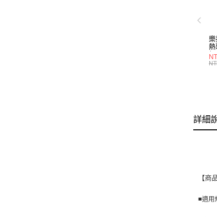
樂
熱
組
NT
形/
NT
P2
詳細
【商
■適用規