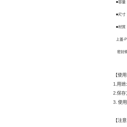
■容量：
■尺寸：
■材質
上蓋-P
密封條
【使用
1.用
2.保
3. 
【注意