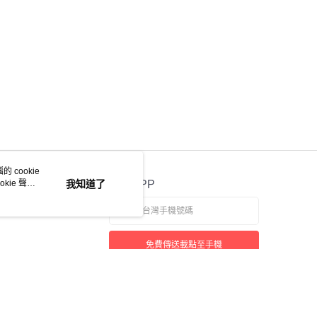
 cookie
kie 聲明
我知道了
官方APP
免費傳送載點至手機
本站最佳瀏覽環境請使用 Google Chrome、Firefox 或 Edge 以上版本