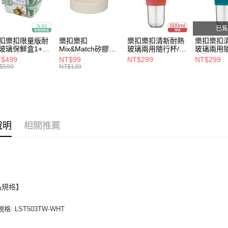
完成交易
運送方式
3.實際核
4.訂單成
已售
付款後全
消。如遇
扣樂扣限量版耐
樂扣樂扣
樂扣樂扣清新耐熱
樂扣樂扣
每筆NT$8
無法說明
玻璃保鮮盒1+1
Mix&Match矽膠杯
玻璃兩用隨行杯/附
玻璃兩用隨
【繳款方
合/長方
底保護套/米灰
吸管/500ml/粉
吸管/500m
$499
NT$99
NT$299
NT$299
付款後7-1
1.分期款
1L(LLG445KKS
(BOTTOM-
(LLG699DPIK)
(LLG699
$599
NT$139
醒簡訊。
-01)
LHC4343BEG)
每筆NT$8
2.透過簡
帳／街口支
宅配
【注意事
每筆NT$1
1.本服務
說明
相關推薦
用戶於交
款買賣價
2.基於同
資料（包
用，由本
3.完整用
品規格】
格: LST503TW-WHT