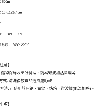
600ml
167x122x45mm
：
P：-20℃~100℃
-矽膠：-20℃~200℃
注意】
途: 儲物保鮮及烹飪料理、簡易微波加熱料理等
存方式: 清洗後放置於通風處晾乾
使用方法: 可使用於冰箱、電鍋、烤箱、微波爐(低溫加熱)。
事項】