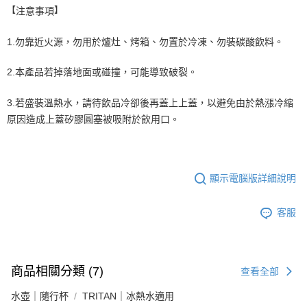
【
】
注意事項
1.勿靠近火源，勿用於爐灶、烤箱、勿置於冷凍、勿裝碳酸飲料。
2.本產品若掉落地面或碰撞，可能導致破裂。
3.若盛裝溫熱水，請待飲品冷卻後再蓋上上蓋，以避免由於熱漲冷縮
原因造成上蓋矽膠圓塞被吸附於飲用口。
顯示電腦版詳細說明
客服
商品相關分類 (7)
查看全部
水壺｜隨行杯
TRITAN｜冰熱水適用