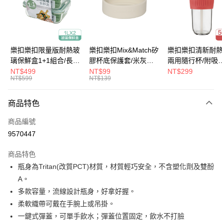
街口支付
悠遊付
大哥付你分期
樂扣樂扣限量版耐熱玻
樂扣樂扣Mix&Match矽
樂扣樂扣清新耐
相關說明
璃保鮮盒1+1組合/長方
膠杯底保護套/米灰
兩用隨行杯/附吸
【大哥付你分期使用說明】
形/1L(LLG445KKSP2-
(BOTTOM-
管/500ml/粉
NT$499
NT$99
NT$299
ATM付款
1.本服務由台灣大哥大提供，台灣大哥大用戶可立即使用無須另外申請。
NT$599
NT$139
01)
LHC4343BEG)
(LLG699DPIK)
2.付款方式選擇「大哥付你分期」，訂單成立後會自動跳轉到大哥付的交易
流程，驗證手機門號後，選擇欲分期的期數、繳款截止日，確認付款後即完
運送方式
商品特色
成交易。
3.實際核准額度、可分期數及費用金額請依後續交易確認頁面所載為準。
付款後全家取貨
商品編號
4.訂單成立30分鐘內，如未前往確認交易或遇審核未通過，訂單將自動取
每筆NT$80，滿NT$888(含以上)免運費
消。如遇「轉專審核」未通過狀況，表示未達大哥付你分期系統評分，恕無
9570447
法說明評估內容。
付款後7-11取貨
【繳款方式說明】
商品特色
1.分期款項不併入電信帳單，「大哥付你分期」於每月結算日後寄送繳費提
每筆NT$80，滿NT$888(含以上)免運費
瓶身為Tritan(改質PCT)材質，材質輕巧安全，不含塑化劑及雙酚
醒簡訊。
2.透過簡訊連結打開帳單後，可選擇「超商條碼／台灣大直營門市／銀行轉
A。
宅配
帳／街口支付／iPASS MONEY」等通路繳費。
多款容量，流線設計瓶身，好拿好握。
每筆NT$120，滿NT$1,000(含以上)免運費
【注意事項】
柔軟織帶可戴在手腕上或吊掛。
1.本服務係由「台灣大哥大股份有限公司」（以下簡稱本公司）所提供，讓
一鍵式彈蓋，可單手飲水；彈蓋位置固定，飲水不打臉
用戶於交易時，得透過本服務購買商品或服務，並由商店將買賣／分期付款