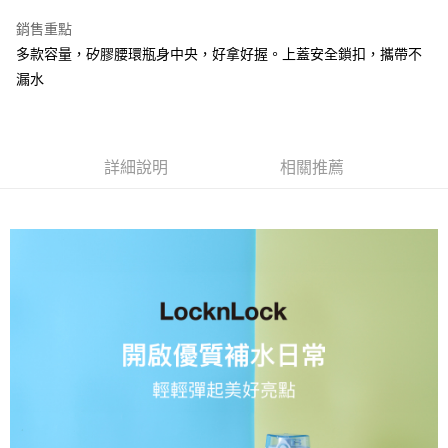
買賣價金債權讓與本公司後，依約使用本公司帳單繳交帳款。
銷售重點
2.基於同意付款使用「大哥付你分期」之契約關係目的，商店將以您的個人
資料（包含姓名、電話或地址）提供予台灣大哥大進項蒐集、處理及利用，
多款容量，矽膠腰環瓶身中央，好拿好握。上蓋安全鎖扣，攜帶不
由本公司與您本人進行分期帳單所需資料之確認、核對及更正。
漏水
3.完整用戶服務條款，請詳閱以下連結：
https://oppay.tw/userRule
詳細說明
相關推薦