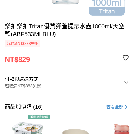
樂扣樂扣Tritan優質彈蓋提帶水壺1000ml/天空
藍(ABF533MLBLU)
超取滿NT$888免運
NT$829
付款與運送方式
超取滿NT$888免運
付款方式
信用卡一次付款
商品加價購 (16)
查看全部
LINE Pay
Apple Pay