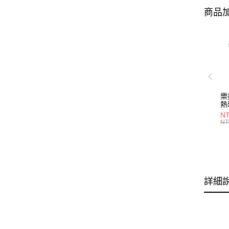
商品加
樂
熱
組
NT
形/
NT
P2
詳細