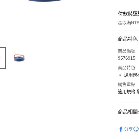
付款與運
超取滿NT$
付款方式
商品特色
信用卡一
商品編號
9576915
LINE Pay
商品特色
Apple Pay
適用規
街口支付
銷售重點
適用規格:
悠遊付
大哥付你
商品相關分
相關說明
【大哥付
保鮮盒上
ATM付款
1.本服務
分享
2.付款方
NEW AR
流程，驗