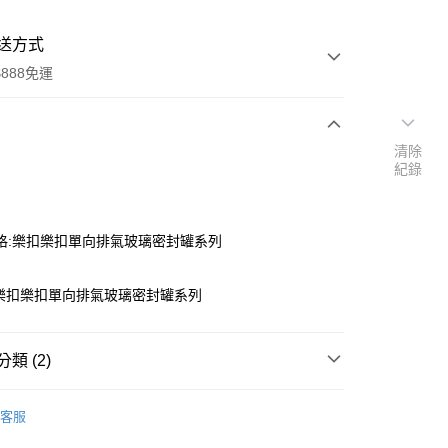
送方式
888免運
清除
次付款
紀錄
格:樂扣樂扣單向排氣玻璃密封罐系列
樂扣樂扣單向排氣玻璃密封罐系列
分期
類 (2)
你分期使用說明】
蓋｜水壺配件
由台灣大哥大提供，台灣大哥大用戶可立即使用無須另外申請。
客服
式選擇「大哥付你分期」，訂單成立後會自動跳轉到大哥付的交易
RIVAL｜新品上市
證手機門號後，選擇欲分期的期數、繳款截止日，確認付款後即