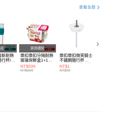
。
查看全部
准額度、可分期數及費用金額請依後續交易確認頁面所載為準。
立30分鐘內，如未前往確認交易或遇審核未通過，訂單將自動取
家取貨
「轉專審核」未通過狀況，表示未達大哥付你分期系統評分，恕
0，滿NT$888(含以上)免運費
評估內容。
式說明】
1取貨
項不併入電信帳單，「大哥付你分期」於每月結算日後寄送繳費提
0，滿NT$888(含以上)免運費
訊連結打開帳單後，可選擇「超商條碼／台灣大直營門市／銀行轉
完
貨到通知
付／iPASS MONEY」等通路繳費。
清新耐熱
樂扣樂扣分隔耐熱
樂扣樂扣微笑騎士
樂扣樂扣微笑騎士
行杯/附
玻璃保鮮盒1+1絕
不鏽鋼隨行杯
不鏽鋼隨行杯
項】
20，滿NT$1,000(含以上)免運費
l/綠
配組/長方
540ml細吸管上蓋
540ml細吸管上蓋
NT$599
NT$1
NT$1
係由「台灣大哥大股份有限公司」（以下簡稱本公司）所提供，讓
DGRN)
形/950ml(LLG445
(不含提把及濾網)/
(不含提把及濾網)/
NT$609
NT$99
NT$99
易時，得透過本服務購買商品或服務，並由商店將買賣／分期付
DSP2-02)
奶油霜白(CAP-
抹茶白玉綠(CAP-
金債權讓與本公司後，依約使用本公司帳單繳交帳款。
LHC4268CWHT)
LHC4268MIT)
意付款使用「大哥付你分期」之契約關係目的，商店將以您的個人
含姓名、電話或地址）提供予台灣大哥大進項蒐集、處理及利
公司與您本人進行分期帳單所需資料之確認、核對及更正。
戶服務條款，請詳閱以下連結：
https://oppay.tw/userRule