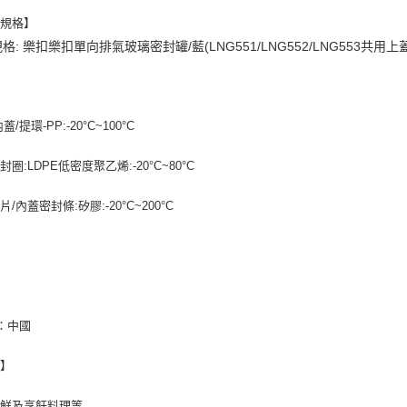
品規格】
格:
樂扣樂扣單向排氣玻璃密封罐/藍(
LNG551/LNG552/LNG553共用上
蓋/提環-PP:-20°C~100°C
圈:LDPE低密度聚乙烯:-20°C~80°C
/內蓋密封條:矽膠:-20°C~200°C
：中國
途】
保鮮及烹飪料理等