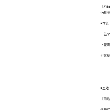
【商
適用規
■材質
上蓋/內
上蓋密封
排氣墊片
■產地
【用
儲物