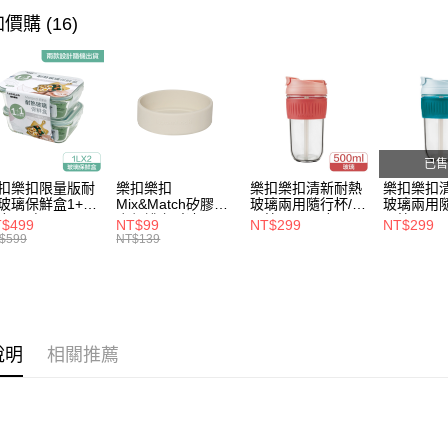
完成交易
運送方式
價購 (16)
3.實際核
4.訂單成
付款後全
消。如遇
每筆NT$8
無法說明
【繳款方
付款後7-1
1.分期款
醒簡訊。
每筆NT$8
2.透過簡
已售
帳／街口支
宅配
扣樂扣限量版耐
樂扣樂扣
樂扣樂扣清新耐熱
樂扣樂扣
玻璃保鮮盒1+1
Mix&Match矽膠杯
玻璃兩用隨行杯/附
玻璃兩用隨
【注意事
每筆NT$1
合/長方
底保護套/米灰
吸管/500ml/粉
吸管/500m
$499
NT$99
NT$299
NT$299
1.本服務
1L(LLG445KKS
(BOTTOM-
(LLG699DPIK)
(LLG699
$599
NT$139
用戶於交
-01)
LHC4343BEG)
款買賣價
2.基於同
資料（包
用，由本
3.完整用
說明
相關推薦