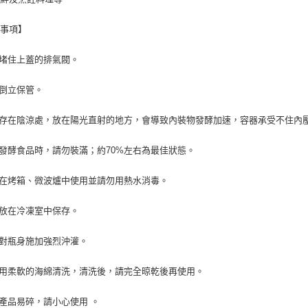
意事項】
勿堵住上蓋的排氣閥。
勿倒立保管。
保存在陰涼處，放在陽光直射的地方，會導致內裝物發酵加速，容器承受不住內
管發酵食品時，請勿裝滿；約70%左右為最佳狀態。
勿在烤箱、微波爐中使用並請勿用熱水消毒。
勿放在冷凍室中保存。
勿對瓶身施加強烈沖灌。
使用柔軟的海綿清洗，清洗後，請完全晾乾後再使用。
璃產品易碎，請小心使用 。