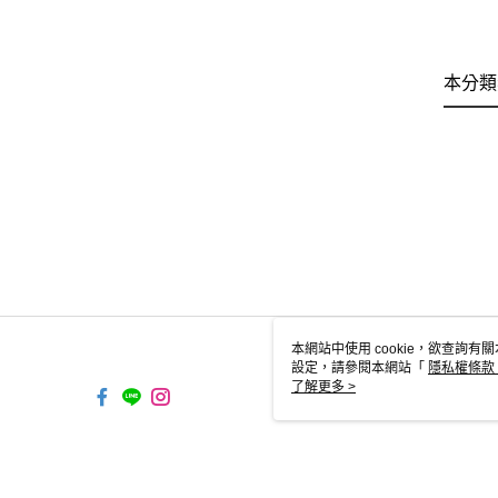
本分類
本網站中使用 cookie，欲查詢有關
設定，請參閱本網站「
隱私權條款
使用 cookie。
了解更多 >