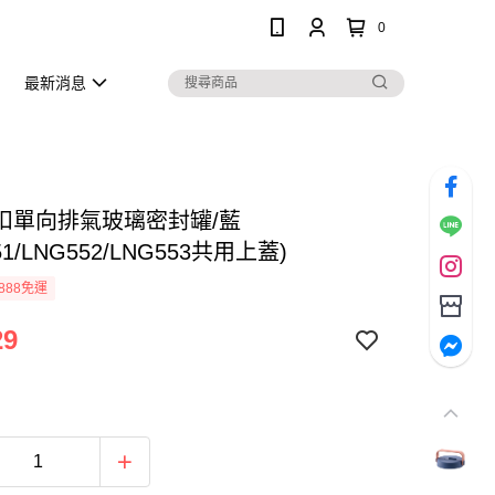
0
最新消息
扣單向排氣玻璃密封罐/藍
51/LNG552/LNG553共用上蓋)
888免運
29