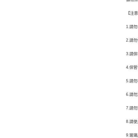
【注
1.請
2.請
3.請
4.保
5.請
6.請
7.請
8.請
9.玻