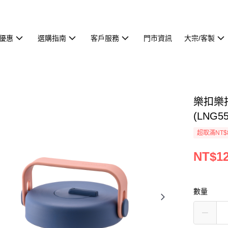
優惠
選購指南
客戶服務
門市資訊
大宗/客製
樂扣樂
(LNG5
超取滿NT$
NT$1
數量