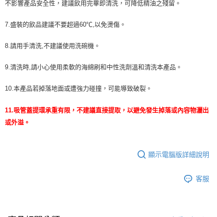
不影響產品安全性，建議飲用完畢即清洗，可降低精油之殘留。
7.盛裝的飲品建議不要超過60℃,以免燙傷。
8.請用手清洗,不建議使用洗碗機。
9.清洗時,請小心使用柔軟的海綿刷和中性洗劑溫和清洗本產品。
10.本產品若掉落地面或遭強力碰撞，可能導致破裂。
11.吸管蓋提環承重有限，不建議直接提取，以避免發生掉落或內容物灑出
或外溢。
顯示電腦版詳細說明
客服