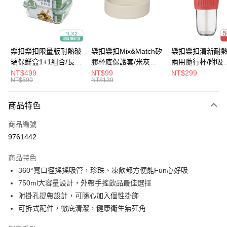
街口支付
悠遊付
大哥付你分期
樂扣樂扣限量版耐熱玻
樂扣樂扣Mix&Match矽
樂扣樂扣清新耐
相關說明
璃保鮮盒1+1組合/長方
膠杯底保護套/米灰
兩用隨行杯/附吸
【大哥付你分期使用說明】
形/1L(LLG445KKSP2-
(BOTTOM-
管/500ml/粉
NT$499
NT$99
NT$299
ATM付款
1.本服務由台灣大哥大提供，台灣大哥大用戶可立即使用無須另外申請。
NT$599
NT$139
01)
LHC4343BEG)
(LLG699DPIK)
2.付款方式選擇「大哥付你分期」，訂單成立後會自動跳轉到大哥付的交易
流程，驗證手機門號後，選擇欲分期的期數、繳款截止日，確認付款後即完
運送方式
商品特色
成交易。
3.實際核准額度、可分期數及費用金額請依後續交易確認頁面所載為準。
付款後全家取貨
商品編號
4.訂單成立30分鐘內，如未前往確認交易或遇審核未通過，訂單將自動取
每筆NT$80，滿NT$888(含以上)免運費
消。如遇「轉專審核」未通過狀況，表示未達大哥付你分期系統評分，恕無
9761442
法說明評估內容。
付款後7-11取貨
【繳款方式說明】
商品特色
1.分期款項不併入電信帳單，「大哥付你分期」於每月結算日後寄送繳費提
每筆NT$80，滿NT$888(含以上)免運費
360°寬口徑搖搖吸管，珍珠、凍飲都方便能Fun心好吸
醒簡訊。
2.透過簡訊連結打開帳單後，可選擇「超商條碼／台灣大直營門市／銀行轉
750ml大容量設計，外帶手搖飲品最佳選擇
宅配
帳／街口支付／iPASS MONEY」等通路繳費。
附掛孔提帶設計，可隨心加入個性掛飾
每筆NT$120，滿NT$1,000(含以上)免運費
【注意事項】
可拆式配件，徹底清潔，健康衛生無死角
1.本服務係由「台灣大哥大股份有限公司」（以下簡稱本公司）所提供，讓
用戶於交易時，得透過本服務購買商品或服務，並由商店將買賣／分期付款