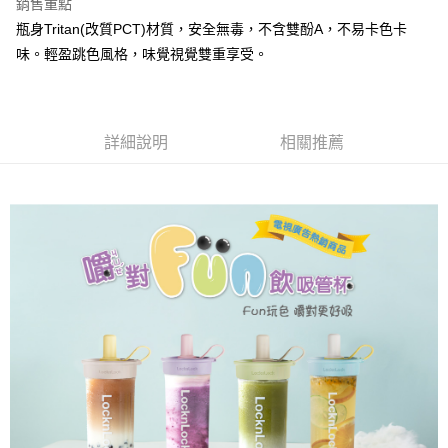
銷售重點
買賣價金債權讓與本公司後，依約使用本公司帳單繳交帳款。
瓶身Tritan(改質PCT)材質，安全無毒，不含雙酚A，不易卡色卡
2.基於同意付款使用「大哥付你分期」之契約關係目的，商店將以您的個人
資料（包含姓名、電話或地址）提供予台灣大哥大進項蒐集、處理及利用，
味。輕盈跳色風格，味覺視覺雙重享受。
由本公司與您本人進行分期帳單所需資料之確認、核對及更正。
3.完整用戶服務條款，請詳閱以下連結：
https://oppay.tw/userRule
詳細說明
相關推薦