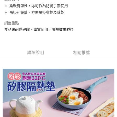
街口支付
柔軟有彈性，亦可作為防燙手套使用
吊掛孔設計，方便吊掛收納及晾乾
悠遊付
銷售重點
大哥付你分期
食品級耐熱矽膠，厚實耐用，隔熱效果絕佳
相關說明
【大哥付你分期使用說明】
ATM付款
1.本服務由台灣大哥大提供，台灣大哥大用戶可立即使用無須另外申請。
2.付款方式選擇「大哥付你分期」，訂單成立後會自動跳轉到大哥付的交易
流程，驗證手機門號後，選擇欲分期的期數、繳款截止日，確認付款後即完
詳細說明
相關推薦
運送方式
成交易。
3.實際核准額度、可分期數及費用金額請依後續交易確認頁面所載為準。
付款後全家取貨
4.訂單成立30分鐘內，如未前往確認交易或遇審核未通過，訂單將自動取
每筆NT$80，滿NT$888(含以上)免運費
消。如遇「轉專審核」未通過狀況，表示未達大哥付你分期系統評分，恕無
法說明評估內容。
付款後7-11取貨
【繳款方式說明】
1.分期款項不併入電信帳單，「大哥付你分期」於每月結算日後寄送繳費提
每筆NT$80，滿NT$888(含以上)免運費
醒簡訊。
2.透過簡訊連結打開帳單後，可選擇「超商條碼／台灣大直營門市／銀行轉
宅配
帳／街口支付／iPASS MONEY」等通路繳費。
每筆NT$120，滿NT$1,000(含以上)免運費
【注意事項】
門市取貨-自備購物袋
1.本服務係由「台灣大哥大股份有限公司」（以下簡稱本公司）所提供，讓
用戶於交易時，得透過本服務購買商品或服務，並由商店將買賣／分期付款