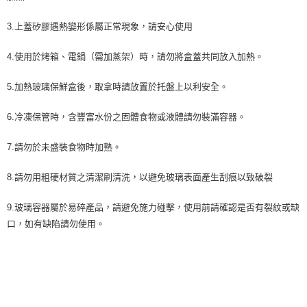
3.上蓋矽膠遇熱孌形係屬正常現象，請安心使用
4.使用於烤箱、電鍋（需加蒸架）時，請勿將盒蓋共同放入加熱。
5.加熱玻璃保鮮盒後，取拿時請放置於托盤上以利安全。
6.冷凍保管時，含豐富水份之固體食物或液體請勿裝滿容器。
7.請勿於未盛裝食物時加熟。
8.請勿用粗硬材質之清潔刷清洗，以避免玻璃表面產生刮痕以致破裂
9.玻璃容器屬於易碎產品，請避免施力碰擊，使用前請確認是否有裂紋或缺
口，如有缺陷請勿使用。