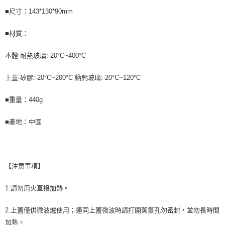
■尺寸：143*130*90mm
■材質：
本體-耐熱玻璃:-20°C~400°C
上蓋-矽膠:-20°C~200°C 鈉鈣玻璃:-20°C~120°C
■重量：440g
■產地：中國
【注意事項】
1.請勿用火直接加熱。
2.上蓋僅供微波爐使用；連同上蓋微波時請打開蒸氣孔勿密封，並勿長時間
加熱。