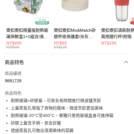
街口支付
悠遊付
大哥付你分期
樂扣樂扣限量版耐熱玻
樂扣樂扣Mix&Match矽
樂扣樂扣清新耐
相關說明
璃保鮮盒1+1組合/長方
膠杯底保護套/米灰
兩用隨行杯/附吸
【大哥付你分期使用說明】
形/1L(LLG445KKSP2-
(BOTTOM-
管/500ml/粉
NT$499
NT$99
NT$299
ATM付款
1.本服務由台灣大哥大提供，台灣大哥大用戶可立即使用無須另外申請。
NT$599
NT$139
01)
LHC4343BEG)
(LLG699DPIK)
2.付款方式選擇「大哥付你分期」，訂單成立後會自動跳轉到大哥付的交易
流程，驗證手機門號後，選擇欲分期的期數、繳款截止日，確認付款後即完
運送方式
商品特色
成交易。
3.實際核准額度、可分期數及費用金額請依後續交易確認頁面所載為準。
付款後全家取貨
商品編號
4.訂單成立30分鐘內，如未前往確認交易或遇審核未通過，訂單將自動取
每筆NT$80，滿NT$888(含以上)免運費
消。如遇「轉專審核」未通過狀況，表示未達大哥付你分期系統評分，恕無
9881728
法說明評估內容。
付款後7-11取貨
【繳款方式說明】
商品特色
1.分期款項不併入電信帳單，「大哥付你分期」於每月結算日後寄送繳費提
每筆NT$80，滿NT$888(含以上)免運費
耐熱玻璃+矽膠蓋，可安全長時間進行微波爐烹飪
醒簡訊。
2.透過簡訊連結打開帳單後，可選擇「超商條碼／台灣大直營門市／銀行轉
上蓋蒸氣孔增強了食物的風味，微波烹飪更加美味
宅配
帳／街口支付／iPASS MONEY」等通路繳費。
耐熱玻璃-20°C至400°C，單獨只使用玻璃盒身可進烤箱
每筆NT$120，滿NT$1,000(含以上)免運費
【注意事項】
矽膠上蓋含手柄，安全好握
門市取貨-自備購物袋
1.本服務係由「台灣大哥大股份有限公司」（以下簡稱本公司）所提供，讓
透過蒸氣孔可做出濕潤美味的菜餚
用戶於交易時，得透過本服務購買商品或服務，並由商店將買賣／分期付款