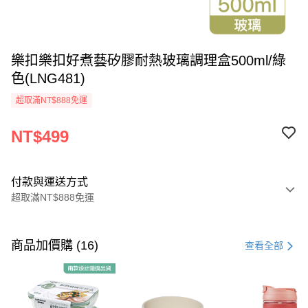
樂扣樂扣好煮藝矽膠耐熱玻璃調理盒500ml/綠
色(LNG481)
超取滿NT$888免運
NT$499
付款與運送方式
超取滿NT$888免運
付款方式
信用卡一次付款
商品加價購 (16)
查看全部
LINE Pay
Apple Pay