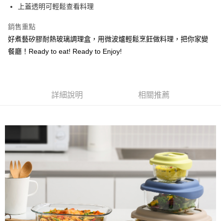
每筆NT$80，滿NT$500(含以上)免運費
上蓋透明可輕鬆查看料理
買賣價金債權讓與本公司後，依約使用本公司帳單繳交帳款。
2.基於同意付款使用「大哥付你分期」之契約關係目的，商店將以您的個人
資料（包含姓名、電話或地址）提供予台灣大哥大進項蒐集、處理及利用，
銷售重點
由本公司與您本人進行分期帳單所需資料之確認、核對及更正。
好煮藝矽膠耐熱玻璃調理盒，用微波爐輕鬆烹飪做料理，把你家變
3.完整用戶服務條款，請詳閱以下連結：
https://oppay.tw/userRule
餐廳！Ready to eat! Ready to Enjoy!
詳細說明
相關推薦